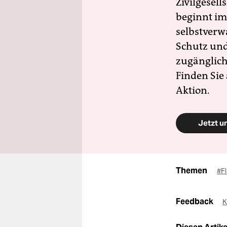
Zivilgesell
beginnt im
selbstverw
Schutz und 
zugänglich
Finden Sie
Aktion.
Jetzt u
Themen
#F
Feedback
K