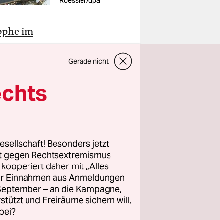
Roessler/dpa
ophe im
s
igen
Gerade nicht
assene
echts
erung,
llungen aus
esellschaft! Besonders jetzt
se
rt gegen Rechtsextremismus
z kooperiert daher mit „Alles
ller Einnahmen aus Anmeldungen
. September – an die Kampagne,
rstützt und Freiräume sichern will,
bei?