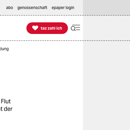
abo
genossenschaft
epaper login

taz zahl ich
taz zahl ich
tlung
 Flut
t der