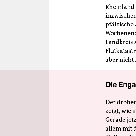
Rheinland-
inzwischen
pfälzische
Wochenende
Landkreis A
Flutkatast
aber nicht 
Die Enga
Der drohe
zeigt, wie
Gerade jet
allem mit d