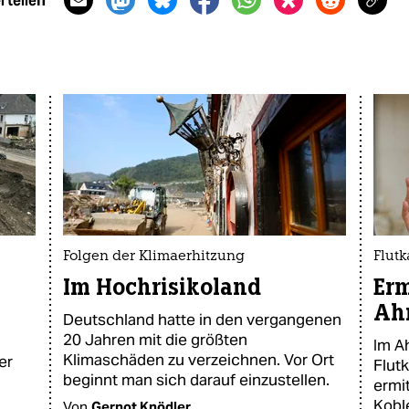
 teilen
Folgen der Klimaerhitzung
Flutk
Im Hochrisikoland
Erm
Ahr
Deutschland hatte in den vergangenen
20 Jahren mit die größten
Im Ah
Klimaschäden zu verzeichnen. Vor Ort
er
Flut
beginnt man sich darauf einzustellen.
ermit
Kobl
Von
Gernot Knödler