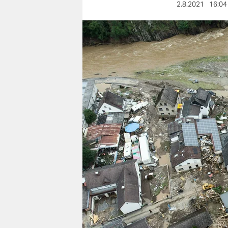
berlin
2.8.2021
16:04
nord
wahrheit
verlag
verlag
veranstaltungen
shop
fragen & hilfe
unterstützen
abo
genossenschaft