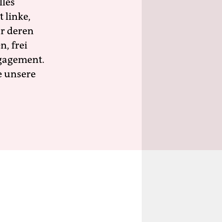
lles
 linke,
ür deren
n, frei
ngagement.
e unsere