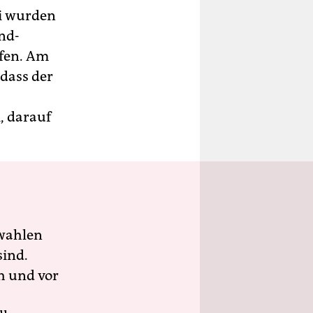
li wurden
and-
ffen. Am
 dass der
, darauf
wahlen
sind.
h und vor