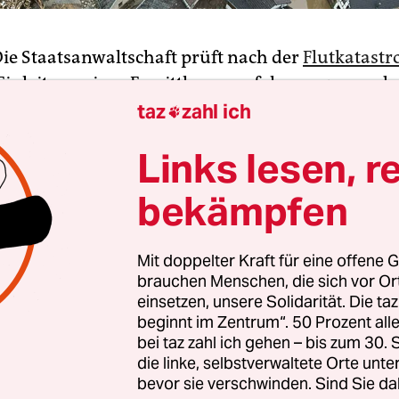
Die Staatsanwaltschaft prüft nach der
Flutkatastr
Einleitung eines Ermittlungsverfahrens wegen de
dachts der fahrlässigen Tötung und der fahrläss
taz
zahl ich

etzung. Dabei gehe es um möglicherweise unterl
Links lesen, r
ätete Warnungen oder Evakuierungen der Bevölk
 Koblenzer Behörde am Montag mit.
bekämpfen
fung würden neben Presseberichten auch Festste
Mit doppelter Kraft für eine offene G
tlungsverfahren und weitere polizeiliche Hinwei
brauchen Menschen, die sich vor O
, so die Behörde weiter.
einsetzen, unsere Solidarität. Die ta
beginnt im Zentrum“. 50 Prozent a
bei taz zahl ich gehen – bis zum 30
die linke, selbstverwaltete Orte unte
bevor sie verschwinden. Sind Sie da