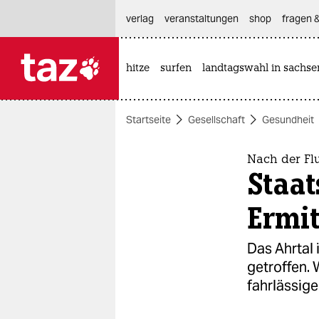
hautnavigation anspringen
hauptinhalt anspringen
footer anspringen
verlag
veranstaltungen
shop
fragen &
hitze
surfen
landtagswahl in sachse

taz zahl ich
taz zahl ich
Startseite
Gesellschaft
Gesundheit
themen
politik
Nach der Fl
Staat
öko
Ermit
gesellschaft
Das Ahrtal 
kultur
getroffen. 
fahrlässig
sport