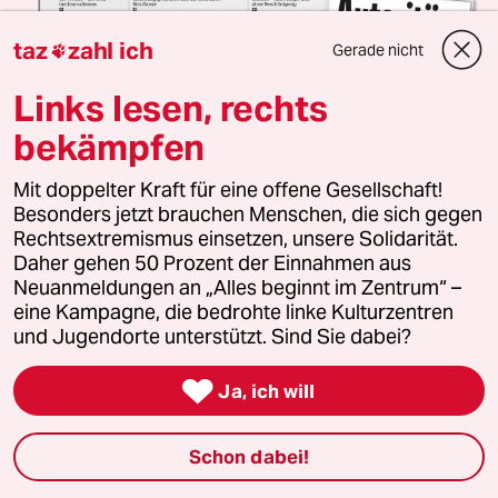
taz
zahl ich
Gerade nicht

Links lesen, rechts
bekämpfen
Mit doppelter Kraft für eine offene Gesellschaft!
Besonders jetzt brauchen Menschen, die sich gegen
Rechtsextremismus einsetzen, unsere Solidarität.
Daher gehen 50 Prozent der Einnahmen aus
10 Wochen taz + Sachbuch „Autoritäre Rebellion“
Neuanmeldungen an „Alles beginnt im Zentrum“ –
Gegen Rechtsruck hilft Linksblick
eine Kampagne, die bedrohte linke Kulturzentren
und Jugendorte unterstützt. Sind Sie dabei?
Zeiten wie diese brauchen Seiten wie diese:
unabhängig, konzernfrei und mit klarer Kante gegen

Ja, ich will
Faschismus, Rassismus und Rechtsruck. Teste jetzt
die taz und erhalte das neue Buch „Autoritäre
Rebellion“ von Rechtsextremismus-Experten
Schon dabei!
Andreas Speit als Prämie.