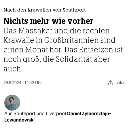
berlin
Nach den Krawallen von Southport
nord
Nichts mehr wie vorher
wahrheit
Das Massaker und die rechten
Krawalle in Großbritannien sind
verlag
einen Monat her. Das Entsetzen ist
verlag
noch groß, die Solidarität aber
veranstaltungen
auch.
shop
29.8.2024
11:43 Uhr
teilen
fragen & hilfe
unterstützen
abo
Aus Southport und Liverpool
Daniel Zylbersztajn-
genossenschaft
Lewandowski