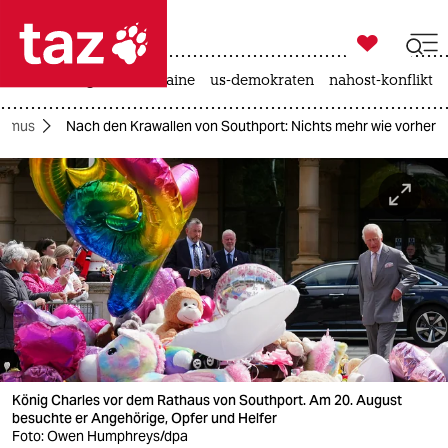

taz zahl ich
hitze
krieg in der ukraine
us-demokraten
nahost-konflikt

taz zahl ich
ismus
Nach den Krawallen von Southport: Nichts mehr wie vorher
taz zahl ich
themen
politik
öko
gesellschaft
kultur
König Charles vor dem Rathaus von Southport. Am 20. August
sport
besuchte er Angehörige, Opfer und Helfer
Foto: Owen Humphreys/dpa