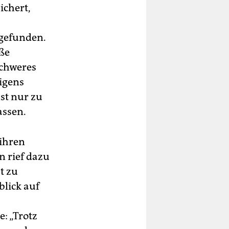
ichert,
 gefunden.
ße
schweres
igens
st nur zu
assen.
 ihren
n rief dazu
t zu
blick auf
: „Trotz