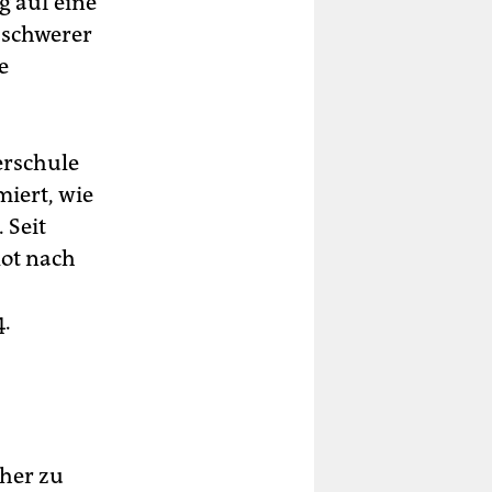
 auf eine
 schwerer
e
erschule
iert, wie
 Seit
lot nach
4.
her zu