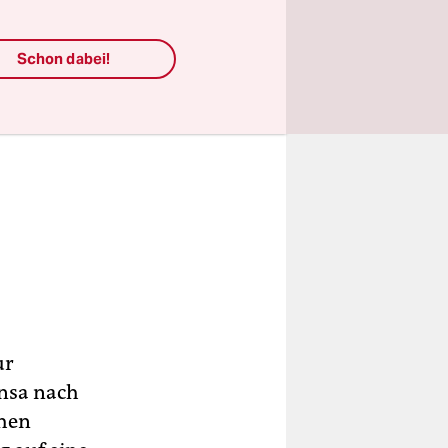
Schon dabei!
ur
nsa nach
chen