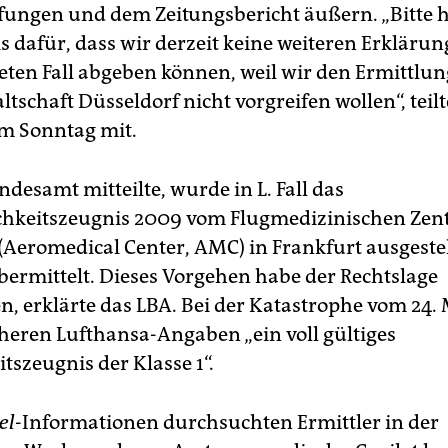
fungen und dem Zeitungsbericht äußern. „Bitte 
s dafür, dass wir derzeit keine weiteren Erkläru
ten Fall abgeben können, weil wir den Ermittlun
tschaft Düsseldorf nicht vorgreifen wollen“, teilt
m Sonntag mit.
desamt mitteilte, wurde in L. Fall das
chkeitszeugnis 2009 vom Flugmedizinischen Zen
(Aeromedical Center, AMC) in Frankfurt ausgeste
ermittelt. Dieses Vorgehen habe der Rechtslage
n, erklärte das LBA. Bei der Katastrophe vom 24.
üheren Lufthansa-Angaben „ein voll gültiges
tszeugnis der Klasse 1“.
el
-Informationen durchsuchten Ermittler in der