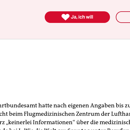

Ja, ich will
hrtbundesamt hatte nach eigenen Angaben bis z
cht beim Flugmedizinischen Zentrum der Luftha
z „keinerlei Informationen“ über die medizinis