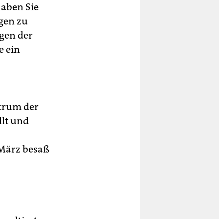
haben Sie
ngen zu
gen der
e ein
trum der
llt und
 März besaß