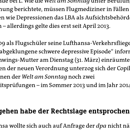
de bei L. Wie die W
elt am Sonntag
unter Berufung
ung berichtete, müssen Flugmediziner in Fällen
n wie Depressionen das LBA als Aufsichtsbehörd
 – allerdings gelte dies erst seit April 2013.
009 als Flugschüler seine Lufthansa-Verkehrsflieg
„abgeklungene schwere depressive Episode“ inform
wings-Mutter am Dienstag (31. März) einräumte.
ten der neuen Verordnung unterzog sich der Copi
onen der
Welt am Sonntag
noch zwei
itsprüfungen – im Sommer 2013 und im Jahr 201
gehen habe der Rechtslage entsprochen
nsa wollte sich auch auf Anfrage der
dpa
nicht nä