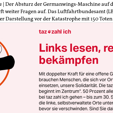
a
| Der Absturz der Germanwings-Maschine auf 
ft weiter Fragen auf. Das Luftfahrtbundesamt (L
er Darstellung vor der Katastrophe mit 150 Toten
edizinische Vorgeschichte des Copiloten: Man se
taz
zahl ich

nischen Zentrum der Lufthansa nicht „über die
ne schwere Depressionsphase“ bei Andreas L. in
Links lesen, r
ilte die Aufsichtsbehörde der
Welt am Sonntag
mit
liegt auch der
Deutschen Presse-Agentur
vor. Ein 
bekämpfen
nwings-Mutter Lufthansa betonte, das Unterne
nen Informationspflichten gegenüber dem LBA n
Mit doppelter Kraft für eine offene G
brauchen Menschen, die sich vor O
gsarbeiten an der Absturzstelle in den französi
einsetzen, unsere Solidarität. Die ta
beginnt im Zentrum“. 50 Prozent a
ren sich inzwischen auf die Habseligkeiten der O
bei taz zahl ich gehen – bis zum 30
eiten wurden weitgehend eingestellt.
die linke, selbstverwaltete Orte unte
bevor sie verschwinden. Sind Sie da