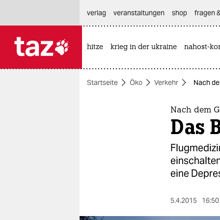
hautnavigation anspringen
hauptinhalt anspringen
footer anspringen
verlag
veranstaltungen
shop
fragen &
hitze
krieg in der ukraine
nahost-kon

taz zahl ich
taz zahl ich
Startseite
Öko
Verkehr
Nach de
themen
politik
Nach dem G
Das 
öko
Flugmedizi
gesellschaft
einschalte
eine Depre
kultur
sport
5.4.2015
16:50