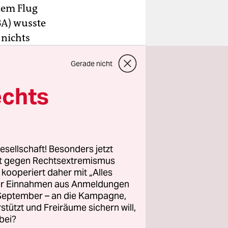
dem Flug
BA) wusste
 nichts
i vom
Gerade nicht
formiert
echts
 – das
Sprecher
hmen
ach.
esellschaft! Besonders jetzt
rt gegen Rechtsextremismus
schen Alpen
z kooperiert daher mit „Alles
ller Einnahmen aus Anmeldungen
pfer.
. September – an die Kampagne,
rstützt und Freiräume sichern will,
bei?