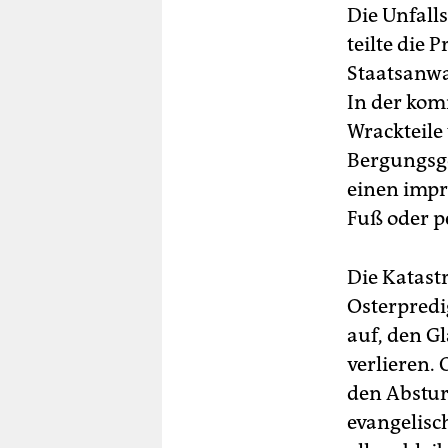
Die Unfalls
teilte die
Staatsanwa
In der ko
Wrackteile
Bergungsge
einen impr
Fuß oder p
Die Katast
Osterpredi
auf, den G
verlieren. 
den Abstur
evangelisc