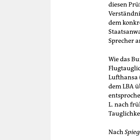
diesen Prü
Verständni
dem konkre
Staatsanwal
Sprecher a
Wie das Bun
Flugtaugli
Lufthansa 
dem LBA üb
entsproche
L. nach fr
Tauglichkei
Nach
Spieg