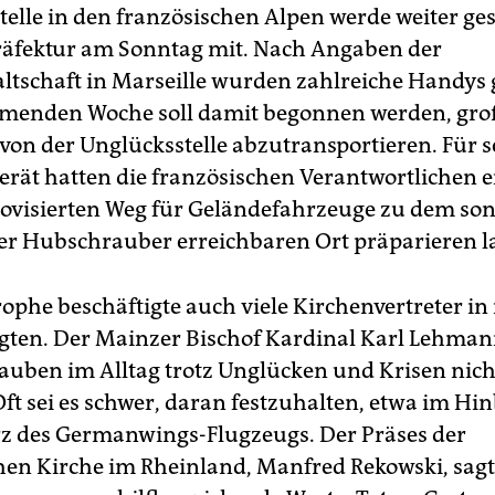
telle in den französischen Alpen werde weiter ges
 Präfektur am Sonntag mit. Nach Angaben der
ltschaft in Marseille wurden zahlreiche Handys
mmenden Woche soll damit begonnen werden, gro
 von der Unglücksstelle abzutransportieren. Für 
rät hatten die französischen Verantwortlichen e
ovisierten Weg für Geländefahrzeuge zu dem son
er Hubschrauber erreichbaren Ort präparieren l
rophe beschäftigte auch viele Kirchenvertreter in
gten. Der Mainzer Bischof Kardinal Karl Lehman
lauben im Alltag trotz Unglücken und Krisen nich
Oft sei es schwer, daran festzuhalten, etwa im Hin
z des Germanwings-Flugzeugs. Der Präses der
hen Kirche im Rheinland, Manfred Rekowski, sagte