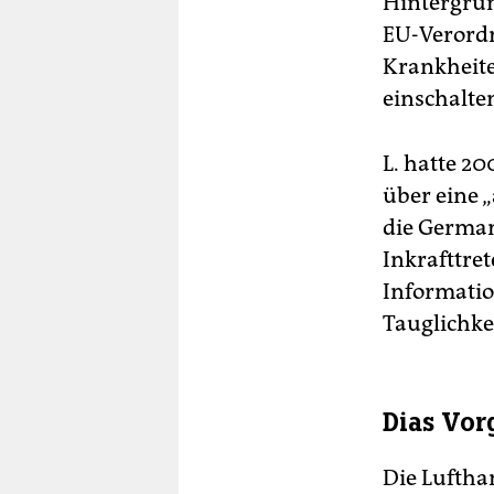
Hintergrün
EU-Verordn
Krankheite
einschalten
L. hatte 2
über eine 
die German
Inkrafttre
Informati
Tauglichke
Dias Vor
Die Luftha