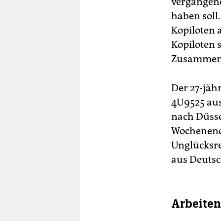
vergangene
haben soll
Kopiloten 
Kopiloten s
Zusammenf
Der 27-jäh
4U9525 aus
nach Düsse
Wochenende
Unglücksre
aus Deutsc
Arbeiten