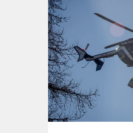
berlin
nord
wahrheit
verlag
verlag
veranstaltungen
shop
fragen & hilfe
unterstützen
abo
genossenschaft