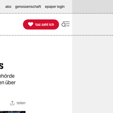
abo
genossenschaft
epaper login

taz zahl ich
taz zahl ich
s
behörde
en über
teilen