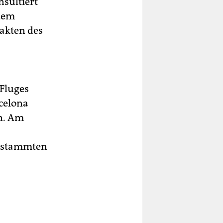
sultiert
 dem
akten des
 Fluges
celona
n. Am
n stammten