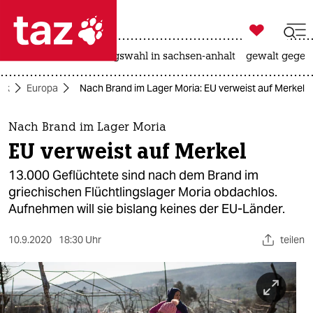

taz zahl ich
hitze
surfen
landtagswahl in sachsen-anhalt
gewalt gegen

taz zahl ich
tik
Europa
Nach Brand im Lager Moria: EU verweist auf Merkel
taz zahl ich
themen
Nach Brand im Lager Moria
EU verweist auf Merkel
politik
13.000 Geflüchtete sind nach dem Brand im
öko
griechischen Flüchtlingslager Moria obdachlos.
Aufnehmen will sie bislang keines der EU-Länder.
gesellschaft
10.9.2020
18:30 Uhr
teilen
kultur
sport