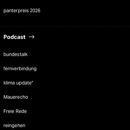
panterpreis 2026
Podcast
bundestalk
fernverbindung
klima update°
Mauerecho
Freie Rede
reingehen