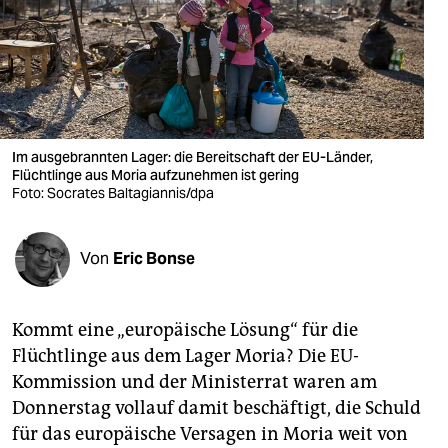
berlin
nord
wahrheit
verlag
Im ausgebrannten Lager: die Bereitschaft der EU-Länder,
Flüchtlinge aus Moria aufzunehmen ist gering
verlag
Foto: Socrates Baltagiannis/dpa
veranstaltungen
shop
Von
Eric Bonse
fragen & hilfe
Kommt eine „europäische Lösung“ für die
unterstützen
Flüchtlinge aus dem Lager Moria? Die EU-
abo
Kommission und der Ministerrat waren am
Donnerstag vollauf damit beschäftigt, die Schuld
genossenschaft
für das europäische Versagen in Moria weit von