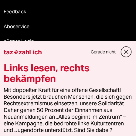
Feedback
Aboservice
ePaper Login
taz
zahl ich
Gerade nicht

Downloads für Abonnierende
Links lesen, rechts
bekämpfen
© 2026 taz Verlags und Vertriebs GmbH
Alle Rechte vorbehalten. Bei rechtlichen Fragen oder für Genehmigungen
Mit doppelter Kraft für eine offene Gesellschaft!
wenden Sie sich bitte an
lizenzen@taz.de
Besonders jetzt brauchen Menschen, die sich gegen
Rechtsextremismus einsetzen, unsere Solidarität.
Daher gehen 50 Prozent der Einnahmen aus
Feedback
Redaktionsstatut
Kommune-Richtlinien
KI-
Neuanmeldungen an „Alles beginnt im Zentrum“ –
eine Kampagne, die bedrohte linke Kulturzentren
Leitlinie
Informant
Datenschutz
Impressum
AGB
und Jugendorte unterstützt. Sind Sie dabei?