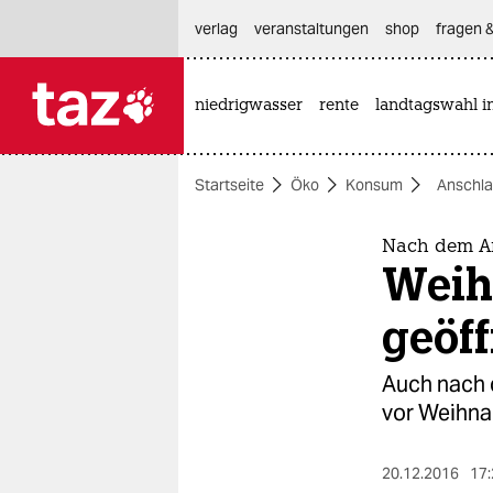
hautnavigation anspringen
hauptinhalt anspringen
footer anspringen
verlag
veranstaltungen
shop
fragen &
niedrigwasser
rente
landtagswahl i

taz zahl ich
taz zahl ich
Startseite
Öko
Konsum
Anschla
themen
politik
Nach dem An
Weih
öko
geöff
gesellschaft
Auch nach 
kultur
vor Weihnac
sport
20.12.2016
17: