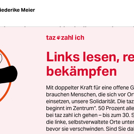
iederike Meier
chtsmärkte in Deutschland sollen weiterhin geöf
taz
zahl ich
as teilte das Bundesinnenministerium am Diensta

erliner Betreiber von Weihnachtsmärkten wurden
Links lesen, r
rt, die Märkte am Dienstag geschlossen zu halten.
 dass es einen Weihnachtsmarkt getroffen hat. Da
bekämpfen
perfide, weil Weihnachtsmärkte für jeden Besuch
te Frank Hakenberg, Geschäftsführer des Deutsch
Mit doppelter Kraft für eine offene G
erbunds (DSB).
brauchen Menschen, die sich vor O
einsetzen, unsere Solidarität. Die ta
ag hat der Verband seine Mitglieder aufgerufen, 
beginnt im Zentrum“. 50 Prozent a
bei taz zahl ich gehen – bis zum 30
um Gottesdienst in der Berliner Gedächtniskirche,
die linke, selbstverwaltete Orte unte
ute abzuhalten. Auf manchen Märkten finden 
bevor sie verschwinden. Sind Sie da
sdienste statt.