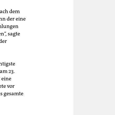
nach dem
nn der eine
mlungen
n“, sagte
der
htigste
 am 23.
 eine
te vor
as gesamte