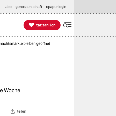
abo
genossenschaft
epaper login

taz zahl ich
taz zahl ich
hnachtsmärkte bleiben geöffnet
Die Woche
teilen