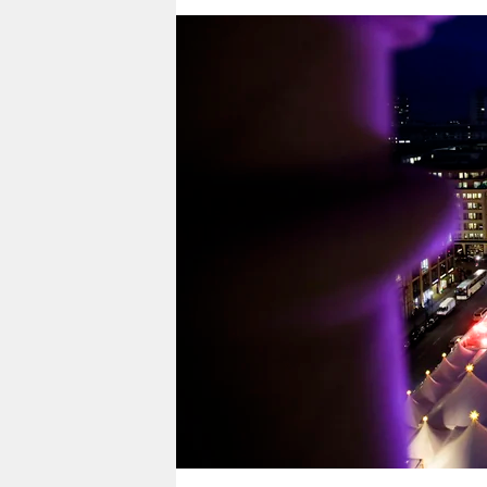
berlin
nord
wahrheit
verlag
verlag
veranstaltungen
shop
fragen & hilfe
unterstützen
abo
genossenschaft