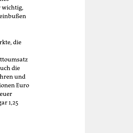
 wichtig,
tzeinbußen
kte, die
uttoumsatz
auch die
ühren und
ionen Euro
euer
ar 1,25