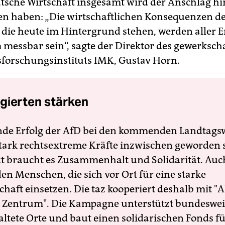
utsche Wirtschaft insgesamt wird der Anschlag h
n haben: „Die wirtschaftlichen Konsequenzen d
 die heute im Hintergrund stehen, werden aller 
messbar sein“, sagte der Direktor des gewerksc
sforschungsinstituts IMK, Gustav Horn.
gierten stärken
nde Erfolg der AfD bei den kommenden Landtags
 stark rechtsextreme Kräfte inzwischen geworden 
zt braucht es Zusammenhalt und Solidarität. Auc
en Menschen, die sich vor Ort für eine starke
schaft einsetzen. Die taz kooperiert deshalb mit "A
 Zentrum". Die Kampagne unterstützt bundesweit
altete Orte und baut einen solidarischen Fonds f