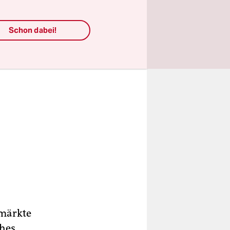
Schon dabei!
smärkte
ches