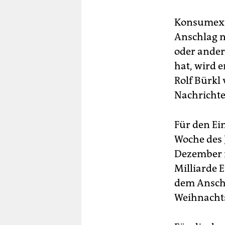
Konsumexpe
Anschlag n
oder ande
hat, wird e
Rolf Bürkl
Nachrichte
Für den Ei
Woche des 
Dezember r
Milliarde 
dem Anschl
Weihnachts