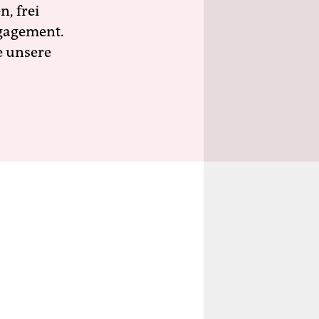
n, frei
ngagement.
e unsere