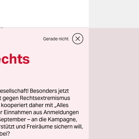
fnet
g in Berlin
Gerade nicht
 allerdings
echts
 „Wir sind
s ist
er offen
en
esellschaft! Besonders jetzt
rt gegen Rechtsextremismus
z kooperiert daher mit „Alles
um 18 Uhr,
ller Einnahmen aus Anmeldungen
. September – an die Kampagne,
 eine
rstützt und Freiräume sichern will,
auch
bei?