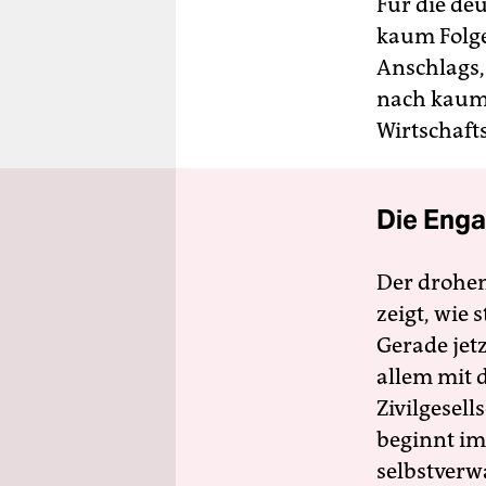
Für die de
kaum Folge
Anschlags,
nach kaum 
Wirtschaft
Die Enga
Der drohe
zeigt, wie
Gerade jet
allem mit d
Zivilgesell
beginnt im
selbstverw