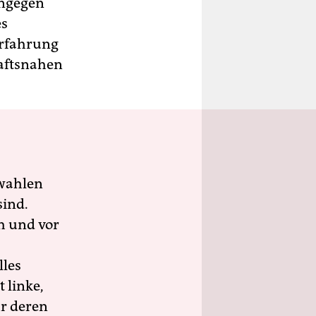
ingegen
es
Erfahrung
haftsnahen
wahlen
sind.
h und vor
lles
 linke,
ür deren