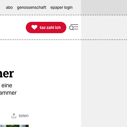
abo
genossenschaft
epaper login

taz zahl ich
taz zahl ich
mer
 eine
ekammer
teilen