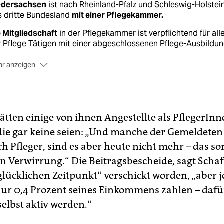
edersachsen
ist nach Rheinland-Pfalz und Schleswig-Holstei
s dritte Bundesland
mit einer Pflegekammer.
 Mitgliedschaft
in der Pflegekammer ist verpflichtend für alle
 Pflege Tätigen mit einer abgeschlossenen Pflege-Ausbildun
r anzeigen
ele der Kammer
sind die Sicherstellung der pflegerischer
lität nach aktuellen pflegewissenschaftlichen Erkenntnissen
 Identifizierung der Kammermitglieder mit ihrem Beruf und d
bstverwaltung des Berufsstandes der Pflegenden.
ätten einige von ihnen Angestellte als PflegerIn
die gar keine seien: „Und manche der Gemeldete
e Rechtsaufsicht
der Pflegekammer Niedersachsen obliegt 
ialministerium.
 Pfleger, sind es aber heute nicht mehr – das sor
n Verwirrung.“ Die Beitragsbescheide, sagt Schaft
lücklichen Zeitpunkt“ verschickt worden, „aber 
nur 0,4 Prozent seines Einkommens zahlen – dafü
selbst aktiv werden.“