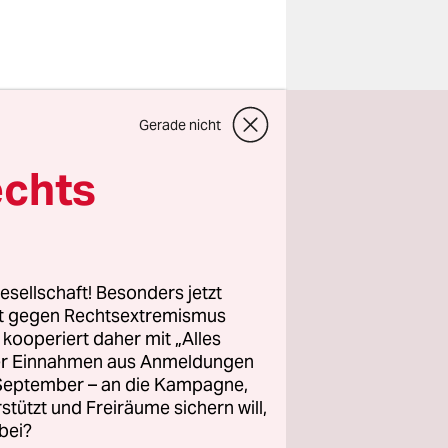
Gerade nicht
ition
, die
echts
bis zum 2.
Alten- und
esellschaft! Besonders jetzt
r
rt gegen Rechtsextremismus
z kooperiert daher mit „Alles
en Kammer-
ller Einnahmen aus Anmeldungen
. September – an die Kampagne,
unde liegt
rstützt und Freiräume sichern will,
der in der
bei?