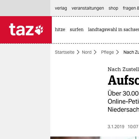
hautnavigation anspringen
hauptinhalt anspringen
footer anspringen
verlag
veranstaltungen
shop
fragen &
hitze
surfen
landtagswahl in sachse

taz zahl ich
taz zahl ich
Startseite
Nord
Pflege
Nach Zu
themen
politik
Nach Zustel
Aufs
öko
Über 30.00
gesellschaft
Online-Pet
Niedersach
kultur
sport
3.1.2019
10:07