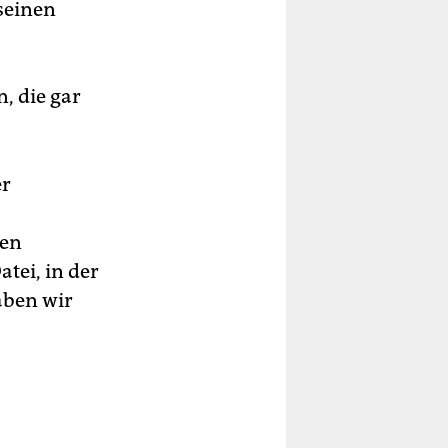
 seinen
, die gar
er
ien
tei, in der
aben wir