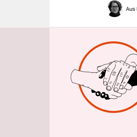
epaper login
Aus
Auf große K
Niedersach
die „Auflö
Zwangsmitg
Januar von
Die Pflege
Krankenpfl
Aufforderu
Pflichtbeit
Jahresgeha
ein Gehalt