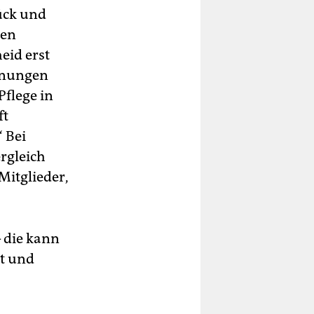
ück und
len
eid erst
lanungen
Pflege in
ft
“ Bei
rgleich
itglieder,
 die kann
it und