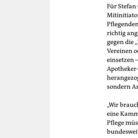
Für Stefan
Mitinitiato
Pflegenden
richtig an
gegen die 
Vereinen o
einsetzen –
Apotheker-
herangezog
sondern Ar
„Wir brauc
eine Kamme
Pflege müs
bundesweit