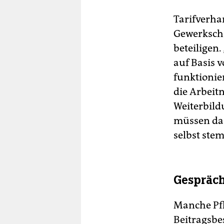
Tarifverh
Gewerkscha
beteiligen
auf Basis
funktionie
die Arbeit
Weiterbild
müssen das
selbst ste
Gespräch
Manche Pfl
Beitragsbe