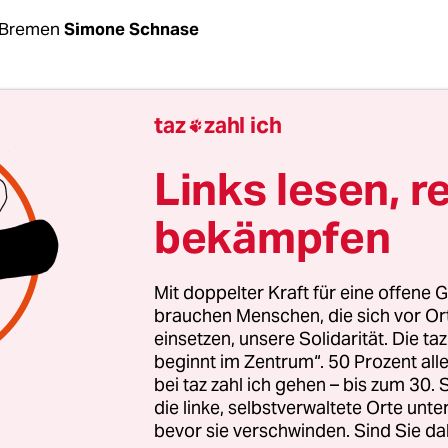
 Bremen
Simone Schnase
ritik stößt die seit August tätige Pflegekammer
taz
zahl ich

sen. Eine am 23. Dezember gestartete
Online-Pet
sung der Pflegekammer und die Beendigung der
Links lesen, r
liedschaften von Pflegekräften“ fordert, wurde 
bekämpfen
 fast 31.000 Menschen unterzeichnet.
kammer hatte ihren Mitgliedern – examinierten 
Mit doppelter Kraft für eine offene G
egerInnen – kurz vor Weihnachten Briefe mit de
brauchen Menschen, die sich vor O
einsetzen, unsere Solidarität. Die ta
ng verschickt, für das vergangene Halbjahr ihr
beginnt im Zentrum“. 50 Prozent a
rag zu überweisen. Der liegt bei 0,4 Prozent des
bei taz zahl ich gehen – bis zum 30
lts. Dem nun verschickten Beitragsbescheid zugr
die linke, selbstverwaltete Orte unte
 von 70.000 Euro – so viel verdient kaum jemand, 
bevor sie verschwinden. Sind Sie da