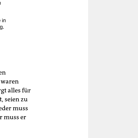
n
 in
g.
,
ie
nen
n waren
dem
gt alles für
, seien zu
jeder muss
r muss er