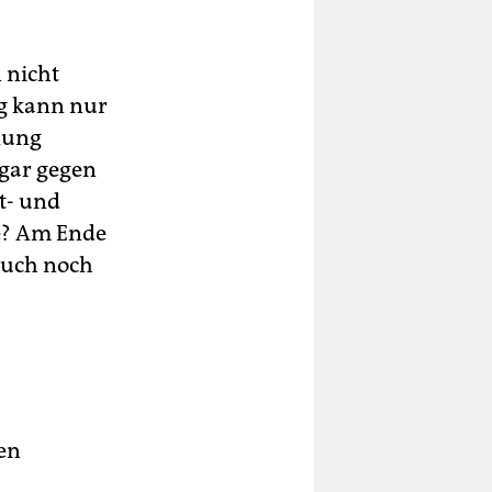
 nicht
g kann nur
lung
ogar gegen
t- und
ie? Am Ende
auch noch
den