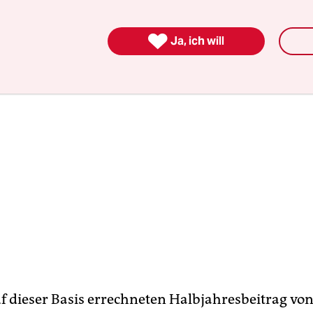
itet.

Ja, ich will
f dieser Basis errechneten Halbjahresbeitrag von