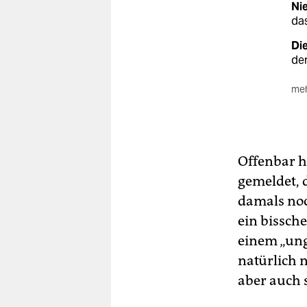
Ni
da
Die
der
meh
Zi
Qua
die
Sel
Offenbar h
gemeldet, 
Di
Soz
damals noch
ein bissche
einem „ung
natürlich 
aber auch 