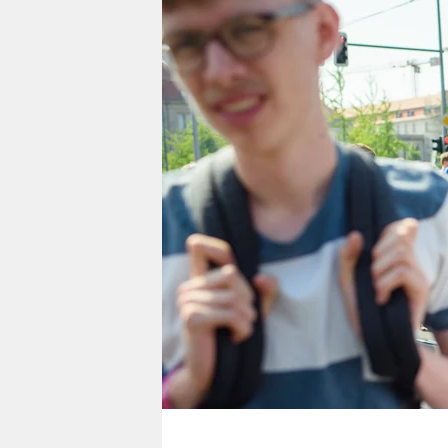
berlin
nord
wahrheit
verlag
verlag
veranstaltungen
shop
fragen & hilfe
unterstützen
abo
genossenschaft