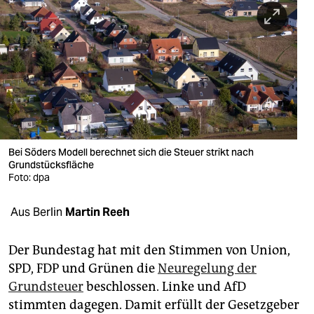
berlin
nord
wahrheit
verlag
verlag
veranstaltungen
Bei Söders Modell berechnet sich die Steuer strikt nach
Grundstücksfläche
shop
Foto: dpa
fragen & hilfe
Aus Berlin
Martin Reeh
unterstützen
Der Bundestag hat mit den Stimmen von Union,
abo
SPD, FDP und Grünen die
Neuregelung der
Grundsteuer
beschlossen. Linke und AfD
genossenschaft
stimmten dagegen. Damit erfüllt der Gesetzgeber