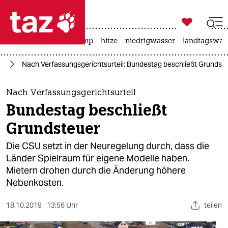

taz zahl ich
katzen
usa unter trump
hitze
niedrigwasser
landtagswahl

taz zahl ich
nd
Nach Verfassungsgerichtsurteil: Bundestag beschließt Grundst
taz zahl ich
themen
Nach Verfassungsgerichtsurteil
Bundestag beschließt
politik
Grundsteuer
öko
Die CSU setzt in der Neuregelung durch, dass die
Länder Spielraum für eigene Modelle haben.
gesellschaft
Mietern drohen durch die Änderung höhere
Nebenkosten.
kultur
sport
18.10.2019
13:56 Uhr
teilen