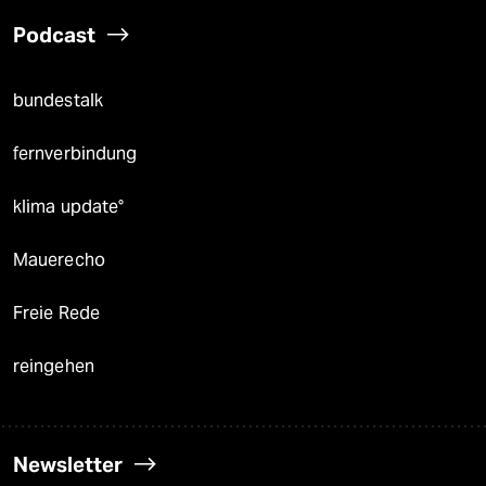
Podcast
bundestalk
fernverbindung
klima update°
Mauerecho
Freie Rede
reingehen
Newsletter