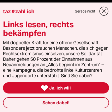
team zukunft
taz
zahl ich
Gerade nicht

Links lesen, rechts
taz frisch
bekämpfen
taz zahl ich
Mit doppelter Kraft für eine offene Gesellschaft!
taz lab Infobrief
Besonders jetzt brauchen Menschen, die sich gegen
Rechtsextremismus einsetzen, unsere Solidarität.
Daher gehen 50 Prozent der Einnahmen aus
Neuanmeldungen an „Alles beginnt im Zentrum“ –
Veranstaltungen
eine Kampagne, die bedrohte linke Kulturzentren
und Jugendorte unterstützt. Sind Sie dabei?
Demnächst

Ja, ich will
Vor Ort
Schon dabei!
Live im Stream