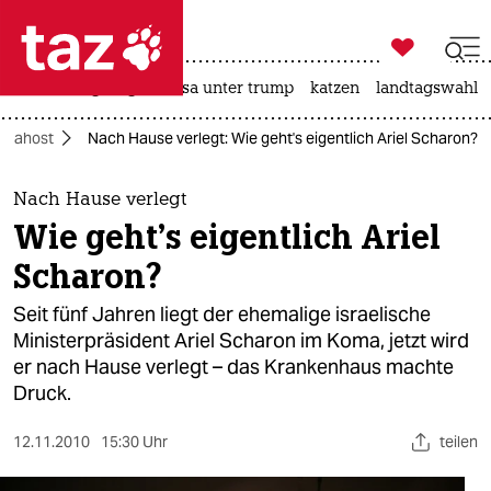

taz zahl ich
hitze
bergsteigen
usa unter trump
katzen
landtagswahl i

taz zahl ich
Nahost
Nach Hause verlegt: Wie geht's eigentlich Ariel Scharon?
taz zahl ich
themen
Nach Hause verlegt
Wie geht's eigentlich Ariel
politik
Scharon?
öko
Seit fünf Jahren liegt der ehemalige israelische
Ministerpräsident Ariel Scharon im Koma, jetzt wird
gesellschaft
er nach Hause verlegt – das Krankenhaus machte
Druck.
kultur
sport
12.11.2010
15:30 Uhr
teilen