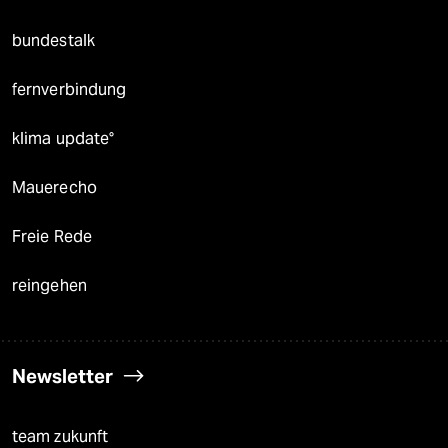
bundestalk
fernverbindung
klima update°
Mauerecho
Freie Rede
reingehen
Newsletter
team zukunft