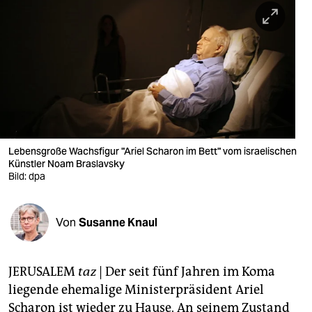
berlin
nord
wahrheit
verlag
verlag
veranstaltungen
Lebensgroße Wachsfigur "Ariel Scharon im Bett" vom israelischen
Künstler Noam Braslavsky
shop
Bild: dpa
fragen & hilfe
Von
Susanne Knaul
unterstützen
abo
JERUSALEM
taz
| Der seit fünf Jahren im Koma
genossenschaft
liegende ehemalige Ministerpräsident Ariel
Scharon ist wieder zu Hause. An seinem Zustand