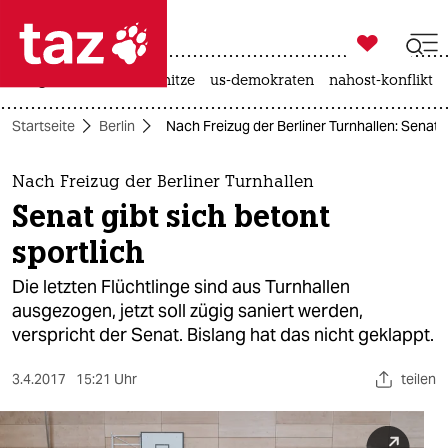

taz zahl ich
krieg in der ukraine
hitze
us-demokraten
nahost-konflikt

taz zahl ich
Startseite
Berlin
Nach Freizug der Berliner Turnhallen: Senat g
taz zahl ich
themen
Nach Freizug der Berliner Turnhallen
Senat gibt sich betont
politik
sportlich
öko
Die letzten Flüchtlinge sind aus Turnhallen
ausgezogen, jetzt soll zügig saniert werden,
gesellschaft
verspricht der Senat. Bislang hat das nicht geklappt.
kultur
3.4.2017
15:21 Uhr
teilen
sport