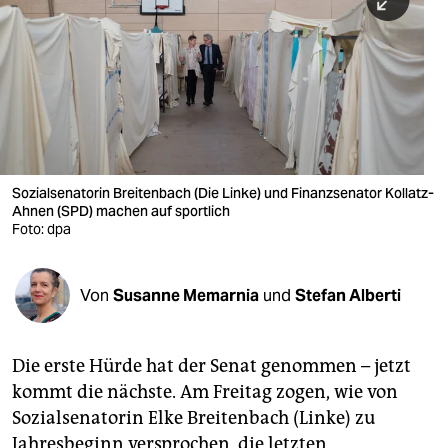
berlin
nord
wahrheit
verlag
verlag
Sozialsenatorin Breitenbach (Die Linke) und Finanzsenator Kollatz-
Ahnen (SPD) machen auf sportlich
veranstaltungen
Foto: dpa
shop
fragen & hilfe
Von
Susanne Memarnia
und
Stefan Alberti
unterstützen
Die erste Hürde hat der Senat genommen – jetzt
abo
kommt die nächste. Am Freitag zogen, wie von
genossenschaft
Sozialsenatorin Elke Breitenbach (Linke) zu
Jahresbeginn versprochen, die letzten