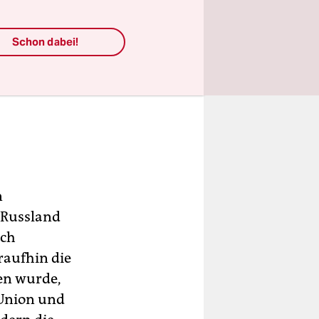
Schon dabei!
n
 Russland
sch
raufhin die
en wurde,
e Union und