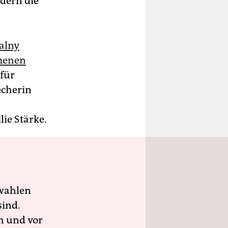
dern die
alny
menen
afür
echerin
ie Stärke.
wahlen
sind.
h und vor