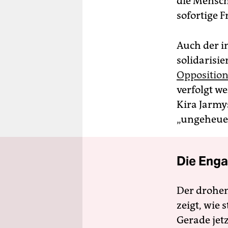
die Mensch
sofortige 
Auch der i
solidarisi
Opposition
verfolgt w
Kira Jarmy
„ungeheuer
Die Enga
Der drohe
zeigt, wie
Gerade jet