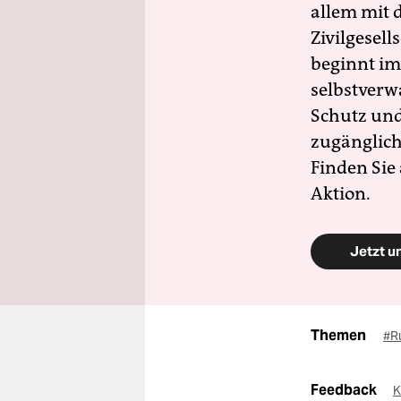
allem mit d
Zivilgesell
beginnt im
selbstverw
Schutz und 
zugänglich
Finden Sie
Aktion.
Jetzt u
Themen
#R
Feedback
K