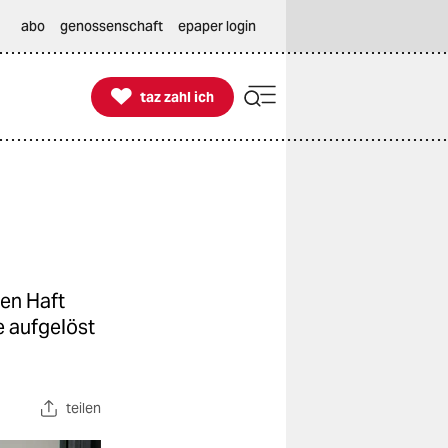
abo
genossenschaft
epaper login

taz zahl ich
taz zahl ich
en Haft
e aufgelöst
teilen