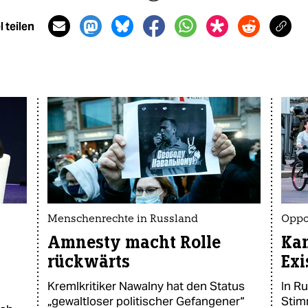
 teilen
Menschenrechte in Russland
Oppo
Amnesty macht Rolle
Kam
rückwärts
Exi
Kremlkritiker Nawalny hat den Status
In Ru
„gewaltloser politischer Gefangener“
Stim