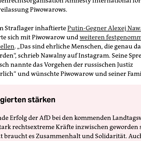
enrechtsorganisation Amnesty International for
Freilassung Piwowarows.
m Straflager inhaftierte
Putin-Gegner Alexej Naw
erte sich mit Piwowarow und
weiteren festgenom
ellen
. „Das sind ehrliche Menschen, die genau d
erden“, schrieb Nawalny auf Instagram. Seine Spr
sch nannte das Vorgehen der russischen Justiz
lich“ und wünschte Piwowarow und seiner Famil
gierten stärken
nde Erfolg der AfD bei den kommenden Landtags
 stark rechtsextreme Kräfte inzwischen geworden 
zt braucht es Zusammenhalt und Solidarität. Auc