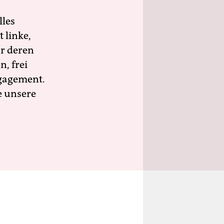
lles
 linke,
ür deren
n, frei
ngagement.
e unsere