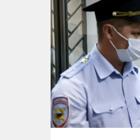
berlin
nord
wahrheit
verlag
verlag
veranstaltungen
shop
fragen & hilfe
unterstützen
abo
genossenschaft