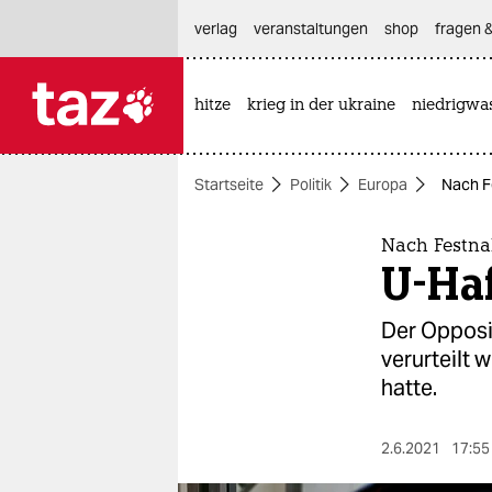
hautnavigation anspringen
hauptinhalt anspringen
footer anspringen
verlag
veranstaltungen
shop
fragen &
hitze
krieg in der ukraine
niedrigwa

taz zahl ich
taz zahl ich
Startseite
Politik
Europa
Nach F
themen
politik
Nach Festna
U-Ha
öko
Der Opposi
gesellschaft
verurteilt 
hatte.
kultur
sport
2.6.2021
17:55