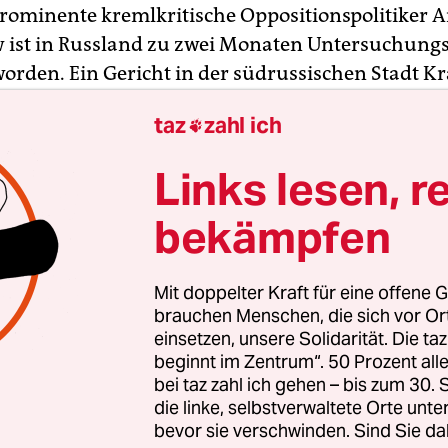
prominente kremlkritische Oppositionspolitiker 
ist in Russland zu zwei Monaten Untersuchung
 worden. Ein Gericht in der südrussischen Stadt K
m Mittwoch, dass gegen den 39-Jährigen wegen de
taz
zahl ich

g an einer in Russland „unerwünschten Organisa
erde.
Links lesen, r
 der bis vor kurzem die regierungskritische Gru
bekämpfen
ussland“ leitete, war am Montagabend bei der ve
ach Polen an Bord eines Flugzeugs in St. Petersbu
Mit doppelter Kraft für eine offene G
men worden
. Ihm drohen bis zu sechs Jahre Haft.
brauchen Menschen, die sich vor O
einsetzen, unsere Solidarität. Die ta
beginnt im Zentrum“. 50 Prozent a
bei taz zahl ich gehen – bis zum 30
die linke, selbstverwaltete Orte unte
bevor sie verschwinden. Sind Sie da