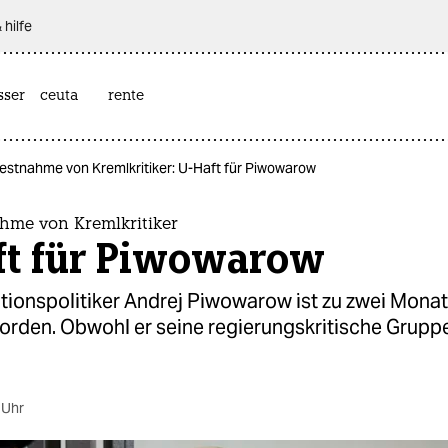
 hilfe
sser
ceuta
rente
estnahme von Kremlkritiker: U-Haft für Piwowarow
hme von Kremlkritiker
ft für Piwowarow
tionspolitiker Andrej Piwowarow ist zu zwei Monat
worden. Obwohl er seine regierungskritische Grupp
 Uhr