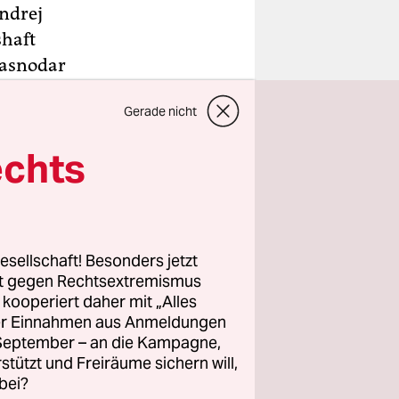
Andrej
shaft
rasnodar
r
Gerade nicht
tion“
echts
ppe
rsuchten
rg
esellschaft! Besonders jetzt
rt gegen Rechtsextremismus
z kooperiert daher mit „Alles
ller Einnahmen aus Anmeldungen
. September – an die Kampagne,
rstützt und Freiräume sichern will,
bei?