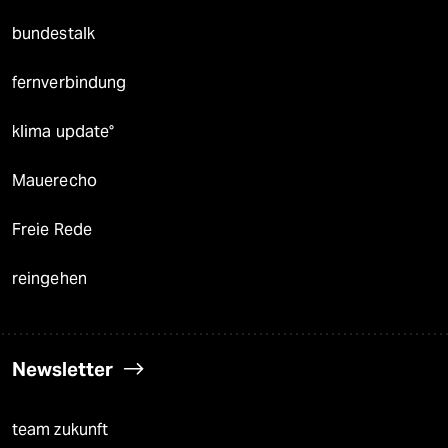
bundestalk
fernverbindung
klima update°
Mauerecho
Freie Rede
reingehen
Newsletter
team zukunft