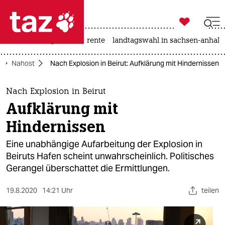

taz zahl ich
hitze
niedrigwasser
rente
landtagswahl in sachsen-anhalt

taz zahl ich
Nahost
Nach Explosion in Beirut: Aufklärung mit Hindernissen
taz zahl ich
themen
Nach Explosion in Beirut
Aufklärung mit
politik
Hindernissen
öko
Eine unabhängige Aufarbeitung der Explosion in
Beiruts Hafen scheint unwahrscheinlich. Politisches
gesellschaft
Gerangel überschattet die Ermittlungen.
kultur
19.8.2020
14:21 Uhr
teilen
sport