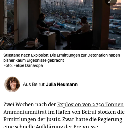
berlin
nord
wahrheit
verlag
verlag
Stillstand nach Explosion: Die Ermittlungen zur Detonation haben
bisher kaum Ergebnisse gebracht
veranstaltungen
Foto: Felipe Dana/dpa
shop
fragen & hilfe
Aus Beirut
Julia Neumann
unterstützen
Zwei Wochen nach der
Explosion von 2.750 Tonnen
abo
Ammoniumnitrat
im Hafen von Beirut stocken die
genossenschaft
Ermittlungen der Justiz. Zwar hatte die Regierung
eine schnelle Aufklärung der Ereignisse