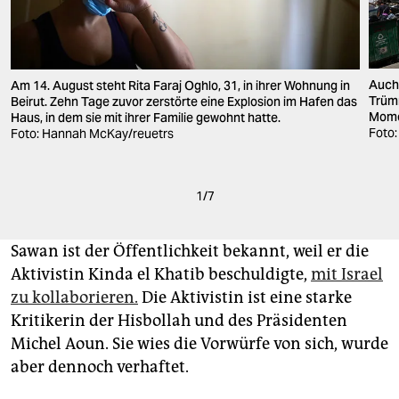
Auch 
Am 14. August steht Rita Faraj Oghlo, 31, in ihrer Wohnung in
Trümm
Beirut. Zehn Tage zuvor zerstörte eine Explosion im Hafen das
Momen
Haus, in dem sie mit ihrer Familie gewohnt hatte.
Foto
Foto: Hannah McKay/reuetrs
1
/
7
Sawan ist der Öffentlichkeit bekannt, weil er die
Aktivistin Kinda el Khatib beschuldigte,
mit Israel
zu kollaborieren.
Die Aktivistin ist eine starke
Kritikerin der Hisbollah und des Präsidenten
Michel Aoun. Sie wies die Vorwürfe von sich, wurde
aber dennoch verhaftet.