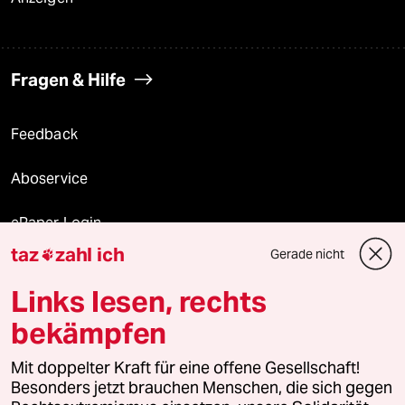
Fragen & Hilfe
Feedback
Aboservice
ePaper Login
taz
zahl ich
Gerade nicht

Downloads für Abonnierende
Links lesen, rechts
bekämpfen
© 2026 taz Verlags und Vertriebs GmbH
Mit doppelter Kraft für eine offene Gesellschaft!
Alle Rechte vorbehalten. Bei rechtlichen Fragen oder für Genehmigungen
wenden Sie sich bitte an
lizenzen@taz.de
Besonders jetzt brauchen Menschen, die sich gegen