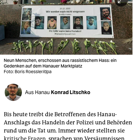
berlin
nord
wahrheit
verlag
verlag
Neun Menschen, erschossen aus rassistischem Hass: ein
Gedenken auf dem Hanauer Marktplatz
veranstaltungen
Foto: Boris Roessler/dpa
shop
fragen & hilfe
Aus Hanau
Konrad Litschko
unterstützen
Bis heute treibt die Betroffenen des Hanau-
abo
Anschlags das Handeln der Polizei und Behörden
genossenschaft
rund um die Tat um. Immer wieder stellten sie
kritische Fragen
, sprachen von Versäumnissen.