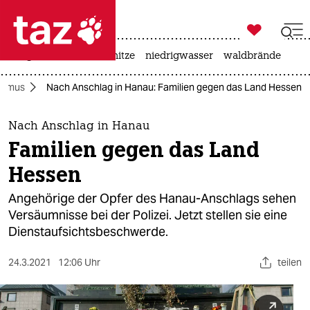

taz zahl ich
krieg in der ukraine
hitze
niedrigwasser
waldbrände

taz zahl ich
ismus
Nach Anschlag in Hanau: Familien gegen das Land Hessen
taz zahl ich
themen
Nach Anschlag in Hanau
Familien gegen das Land
politik
Hessen
öko
Angehörige der Opfer des Hanau-Anschlags sehen
Versäumnisse bei der Polizei. Jetzt stellen sie eine
gesellschaft
Dienstaufsichtsbeschwerde.
kultur
24.3.2021
12:06 Uhr
teilen
sport