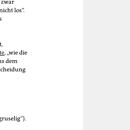
d zwar
icht los“.
s
t,
te
, „wie die
ns dem
tscheidung
ruselig“).