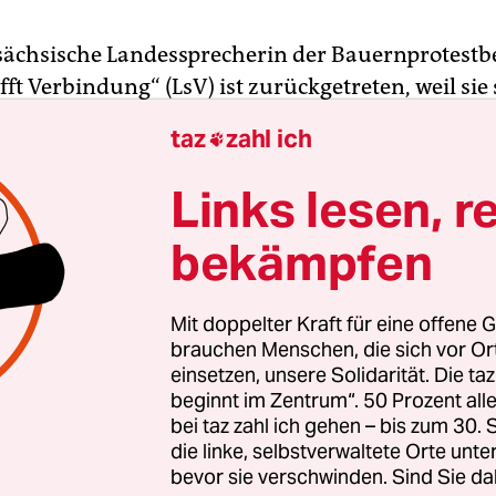
sächsische Landessprecherin der Bauernprotest
ft Verbindung“ (LsV) ist zurückgetreten, weil sie 
icht von der AfD abgrenzen wollte. Henriette Str
taz
zahl ich

n der Initiative verbreiteten
Erklärung
, sie werde 
 „mit sofortiger Wirkung beenden“.
Links lesen, r
bekämpfen
rtin begründete das mit den Reaktionen auf ein
I
chtenagentur dpa
mit ihr. Auf die Frage „Sie habe
wusst abgelehnt, Land schafft Verbindung von de
Mit doppelter Kraft für eine offene G
n. Warum?“ hatte die 28-Jährige geantwortet: „W
brauchen Menschen, die sich vor O
einsetzen, unsere Solidarität. Die ta
on irgendwem abgrenzen? Dann bin ich ja nicht 
beginnt im Zentrum“. 50 Prozent a
r ist es egal, wer die Entscheidungen trifft, wenn 
bei taz zahl ich gehen – bis zum 30
ngsträger für die Landwirtschaft ausspricht.“
die linke, selbstverwaltete Orte unte
bevor sie verschwinden. Sind Sie da