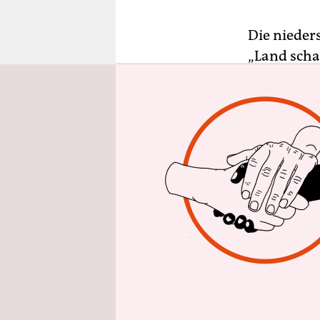
epaper login
Die nieder
„Land schaf
zunächst n
in einer vo
Engagement
Die Landwi
der Nachri
zuletzt be
abzugrenze
ich mich v
neutral. Mi
Entscheidu