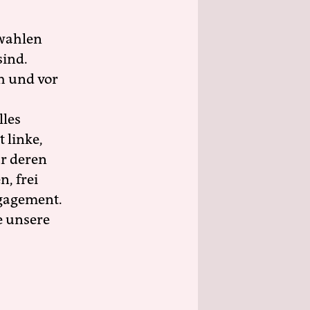
wahlen
sind.
h und vor
lles
 linke,
ür deren
n, frei
ngagement.
e unsere