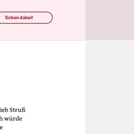
Schon dabei!
rieb Struß
ch würde
e