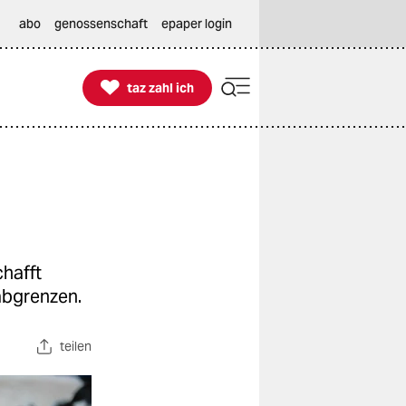
abo
genossenschaft
epaper login

taz zahl ich
taz zahl ich
hafft
abgrenzen.
teilen