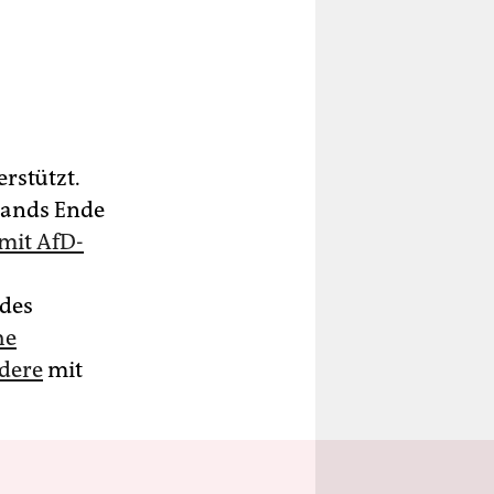
rstützt.
bands Ende
mit AfD-
 des
he
dere
mit