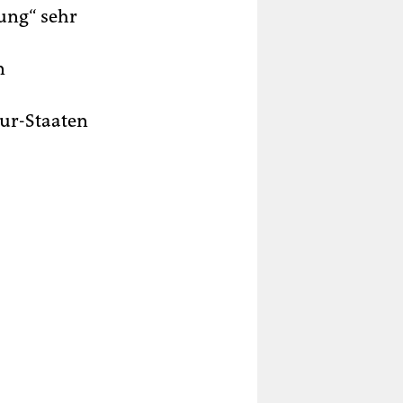
ung“ sehr
n
ur-Staaten