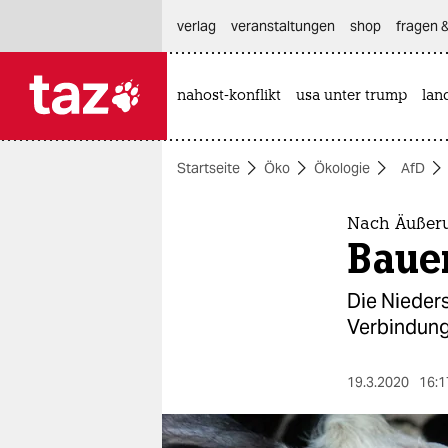
hautnavigation anspringen
hauptinhalt anspringen
footer anspringen
verlag
veranstaltungen
shop
fragen &
nahost-konflikt
usa unter trump
lan

taz zahl ich
taz zahl ich
Startseite
Öko
Ökologie
AfD
themen
politik
Nach Äußeru
Bauer
öko
Die Nieder
gesellschaft
Verbindung“
kultur
19.3.2020
16:1
sport