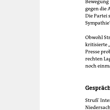
Bewegung m
gegen die A
Die Partei
Sympathie“
Obwohl Str
kritisierte
Presse pr
rechten La
noch einma
Gespräch
Struß' Inte
Niedersach