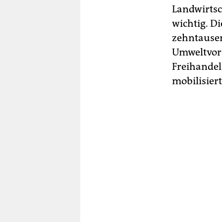
Landwirtsc
wichtig. D
zehntause
Umweltvors
Freihande
mobilisiert