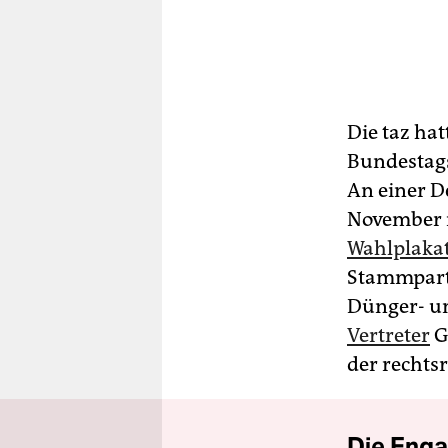
Die taz ha
Bundestag
An einer 
November i
Wahlplaka
Stammparte
Dünger- u
Vertreter
G
der rechtsr
Die Enga