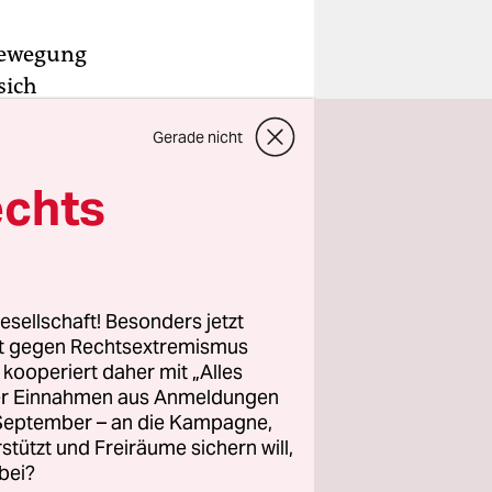
bewegung
sich
uß schrieb
Gerade nicht
ihr
echts
nterview
n es
r AfD
esellschaft! Besonders jetzt
arum sollte
rt gegen Rechtsextremismus
z kooperiert daher mit „Alles
mehr
ller Einnahmen aus Anmeldungen
sich der
. September – an die Kampagne,
rstützt und Freiräume sichern will,
bei?