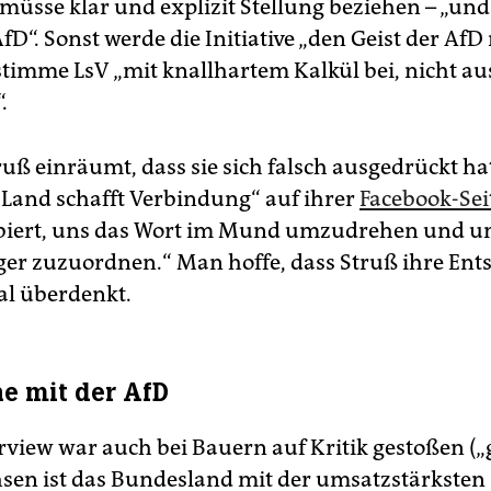
üsse klar und explizit Stellung beziehen – „un
fD“. Sonst werde die Initiative „den Geist der AfD n
 stimme LsV „mit knallhartem Kalkül bei, nicht au
.
uß einräumt, dass sie sich falsch ausgedrückt ha
 „Land schafft Verbindung“ auf ihrer
Facebook-Sei
obiert, uns das Wort im Mund umzudrehen und u
ger zuzuordnen.“ Man hoffe, dass Struß ihre En
l überdenkt.
e mit der AfD
rview war auch bei Bauern auf Kritik gestoßen („g
sen ist das Bundesland mit der umsatzstärksten