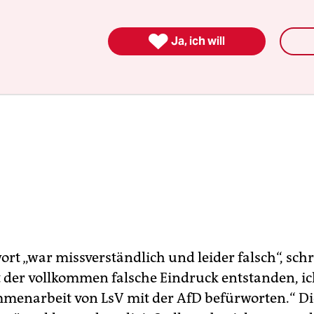

Ja, ich will
ort „war missverständlich und leider falsch“, sch
st der vollkommen falsche Eindruck entstanden, i
menarbeit von LsV mit der AfD befürworten.“ Di