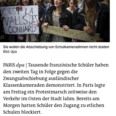
berlin
nord
wahrheit
verlag
verlag
Sie wollen die Abschiebung von Schulkameradinnen nicht dulden
Bild: dpa
veranstaltungen
PARIS
dpa
| Tausende französische Schüler haben
shop
den zweiten Tag in Folge gegen die
fragen & hilfe
Zwangsabschiebung ausländischer
Klassenkameraden demonstriert. In Paris legte
unterstützen
am Freitag ein Protestmarsch zeitweise den
abo
Verkehr im Osten der Stadt lahm. Bereits am
Morgen hatten Schüler den Zugang zu etlichen
genossenschaft
Schulen blockiert.