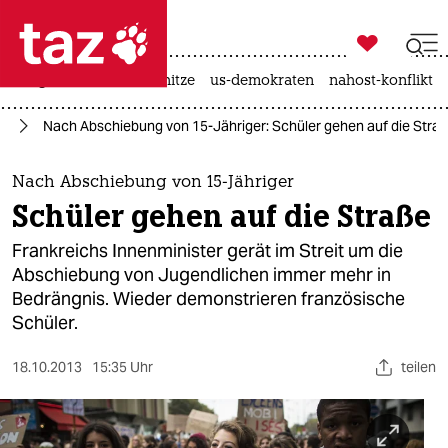

taz zahl ich
krieg in der ukraine
hitze
us-demokraten
nahost-konflikt

taz zahl ich
ch
Nach Abschiebung von 15-Jähriger: Schüler gehen auf die Stra
taz zahl ich
themen
Nach Abschiebung von 15-Jähriger
Schüler gehen auf die Straße
politik
Frankreichs Innenminister gerät im Streit um die
öko
Abschiebung von Jugendlichen immer mehr in
Bedrängnis. Wieder demonstrieren französische
gesellschaft
Schüler.
kultur
18.10.2013
15:35 Uhr
teilen
sport