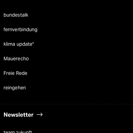
bundestalk
fernverbindung
klima update°
Mauerecho
Freie Rede
reingehen
Newsletter
team zukunft