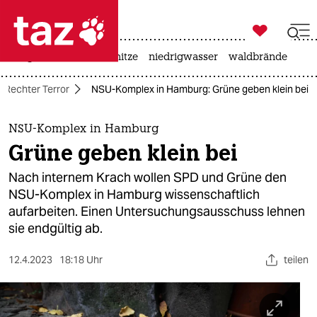

taz zahl ich
krieg in der ukraine
hitze
niedrigwasser
waldbrände

taz zahl ich
Rechter Terror
NSU-Komplex in Hamburg: Grüne geben klein bei
taz zahl ich
themen
NSU-Komplex in Hamburg
Grüne geben klein bei
politik
Nach internem Krach wollen SPD und Grüne den
öko
NSU-Komplex in Hamburg wissenschaftlich
aufarbeiten. Einen Untersuchungsausschuss lehnen
gesellschaft
sie endgültig ab.
kultur
12.4.2023
18:18 Uhr
teilen
sport