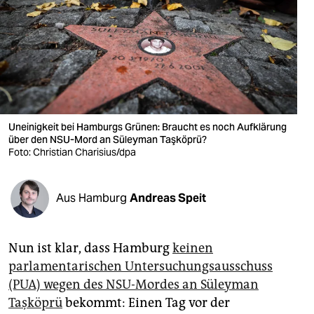
berlin
nord
wahrheit
verlag
verlag
Uneinigkeit bei Hamburgs Grünen: Braucht es noch Aufklärung
über den NSU-Mord an Süleyman Taşköprü?
veranstaltungen
Foto: Christian Charisius/dpa
shop
Aus Hamburg
Andreas Speit
fragen & hilfe
unterstützen
Nun ist klar, dass Hamburg
keinen
abo
parlamentarischen Untersuchungsausschuss
(PUA) wegen des NSU-Mordes an Süleyman
genossenschaft
Taşköprü
bekommt: Einen Tag vor der