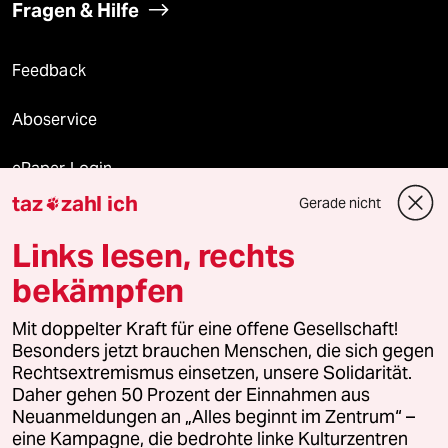
Fragen & Hilfe
Feedback
Aboservice
ePaper Login
taz
zahl ich
Gerade nicht

Downloads für Abonnierende
Links lesen, rechts
bekämpfen
© 2026 taz Verlags und Vertriebs GmbH
Alle Rechte vorbehalten. Bei rechtlichen Fragen oder für Genehmigungen
Mit doppelter Kraft für eine offene Gesellschaft!
wenden Sie sich bitte an
lizenzen@taz.de
Besonders jetzt brauchen Menschen, die sich gegen
Rechtsextremismus einsetzen, unsere Solidarität.
Daher gehen 50 Prozent der Einnahmen aus
Feedback
Redaktionsstatut
Kommune-Richtlinien
KI-
Neuanmeldungen an „Alles beginnt im Zentrum“ –
eine Kampagne, die bedrohte linke Kulturzentren