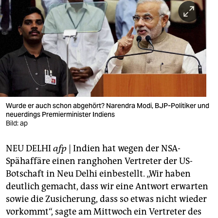
berlin
nord
wahrheit
verlag
verlag
veranstaltungen
Wurde er auch schon abgehört? Narendra Modi, BJP-Politiker und
neuerdings Premierminister Indiens
shop
Bild: ap
fragen & hilfe
NEU DELHI
afp
| Indien hat wegen der NSA-
Spähaffäre einen ranghohen Vertreter der US-
unterstützen
Botschaft in Neu Delhi einbestellt. „Wir haben
abo
deutlich gemacht, dass wir eine Antwort erwarten
sowie die Zusicherung, dass so etwas nicht wieder
genossenschaft
vorkommt“, sagte am Mittwoch ein Vertreter des