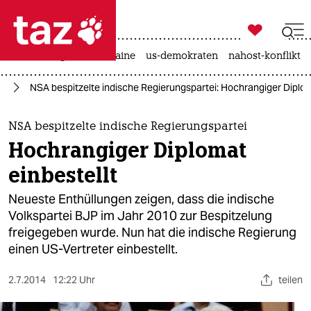

taz zahl ich
hitze
krieg in der ukraine
us-demokraten
nahost-konflikt

taz zahl ich
ng
NSA bespitzelte indische Regierungspartei: Hochrangiger Diplom
taz zahl ich
themen
NSA bespitzelte indische Regierungspartei
Hochrangiger Diplomat
politik
einbestellt
öko
Neueste Enthüllungen zeigen, dass die indische
Volkspartei BJP im Jahr 2010 zur Bespitzelung
gesellschaft
freigegeben wurde. Nun hat die indische Regierung
einen US-Vertreter einbestellt.
kultur
sport
2.7.2014
12:22 Uhr
teilen