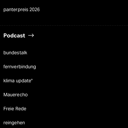
panterpreis 2026
Podcast
bundestalk
fernverbindung
klima update°
Mauerecho
Freie Rede
reingehen