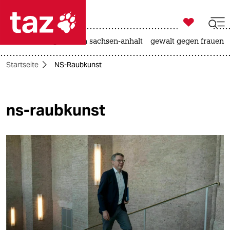

taz zahl ich
hitze
landtagswahl in sachsen-anhalt
gewalt gegen frauen

taz zahl ich
Startseite
NS-Raubkunst
taz zahl ich
themen
ns-raubkunst
politik
öko
gesellschaft
kultur
sport