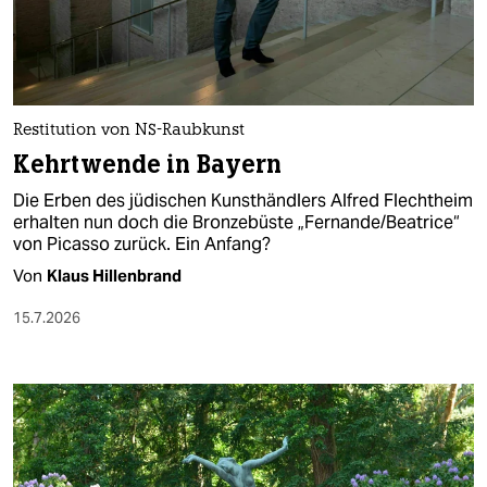
berlin
nord
wahrheit
Restitution von NS-Raubkunst
verlag
Kehrtwende in Bayern
verlag
Die Erben des jüdischen Kunsthändlers Alfred Flechtheim
erhalten nun doch die Bronzebüste „Fernande/Beatrice“
veranstaltungen
von Picasso zurück. Ein Anfang?
shop
Von
Klaus Hillenbrand
fragen & hilfe
15.7.2026
unterstützen
abo
genossenschaft