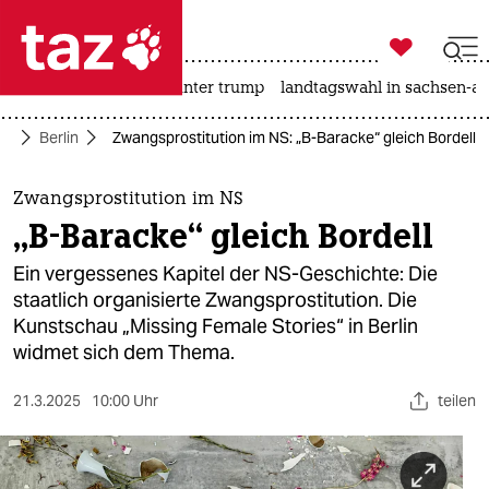

taz zahl ich
nahost-konflikt
usa unter trump
landtagswahl in sachsen-an

taz zahl ich
te
Berlin
Zwangsprostitution im NS: „B-Baracke“ gleich Bordell
taz zahl ich
themen
Zwangsprostitution im NS
„B-Baracke“ gleich Bordell
politik
Ein vergessenes Kapitel der NS-Geschichte: Die
öko
staatlich organisierte Zwangsprostitution. Die
Kunstschau „Missing Female Stories“ in Berlin
gesellschaft
widmet sich dem Thema.
kultur
21.3.2025
10:00 Uhr
teilen
sport