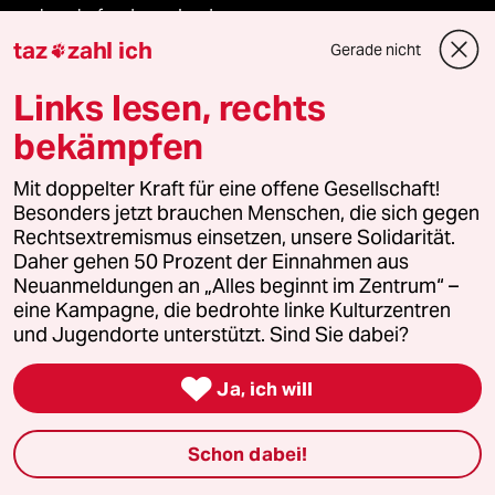
recherchefonds ausland
taz
zahl ich
Gerade nicht

panterstiftung
Links lesen, rechts
panterpreis 2026
bekämpfen
Mit doppelter Kraft für eine offene Gesellschaft!
Besonders jetzt brauchen Menschen, die sich gegen
Podcast
Rechtsextremismus einsetzen, unsere Solidarität.
Daher gehen 50 Prozent der Einnahmen aus
Neuanmeldungen an „Alles beginnt im Zentrum“ –
bundestalk
eine Kampagne, die bedrohte linke Kulturzentren
und Jugendorte unterstützt. Sind Sie dabei?
fernverbindung

Ja, ich will
klima update°
Schon dabei!
Mauerecho