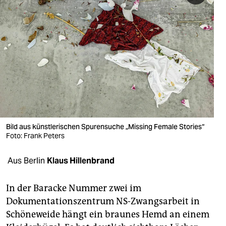
berlin
nord
wahrheit
verlag
verlag
veranstaltungen
Bild aus künstlerischen Spurensuche „Missing Female Stories“
shop
Foto: Frank Peters
fragen & hilfe
Aus Berlin
Klaus Hillenbrand
unterstützen
In der Baracke Nummer zwei im
abo
Dokumentationszentrum NS-Zwangsarbeit in
genossenschaft
Schöneweide hängt ein braunes Hemd an einem