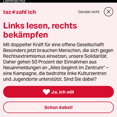
Demnächst
taz
zahl ich
Gerade nicht

Vor Ort
Links lesen, rechts
Live im Stream
bekämpfen
Vergangene
Mit doppelter Kraft für eine offene Gesellschaft!
Besonders jetzt brauchen Menschen, die sich gegen
taz lab 2027
Rechtsextremismus einsetzen, unsere Solidarität.
Daher gehen 50 Prozent der Einnahmen aus
Neuanmeldungen an „Alles beginnt im Zentrum“ –
eine Kampagne, die bedrohte linke Kulturzentren
Mehr taz Lesestoff
und Jugendorte unterstützt. Sind Sie dabei?

Ja, ich will
taz Blogs
taz FUTURZWEI
Schon dabei!