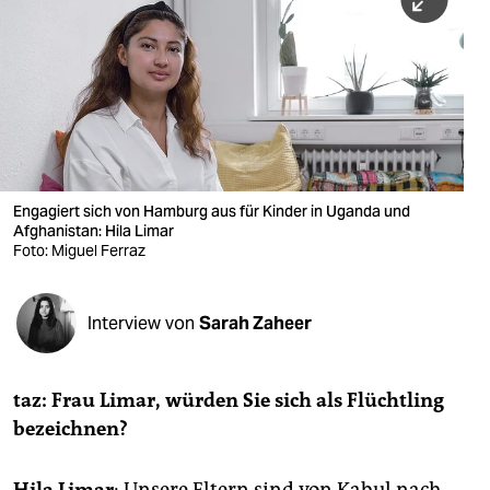
berlin
nord
wahrheit
verlag
verlag
Engagiert sich von Hamburg aus für Kinder in Uganda und
Afghanistan: Hila Limar
veranstaltungen
Foto: Miguel Ferraz
shop
fragen & hilfe
Interview von
Sarah Zaheer
unterstützen
taz: Frau Limar, würden Sie sich als Flüchtling
abo
bezeichnen?
genossenschaft