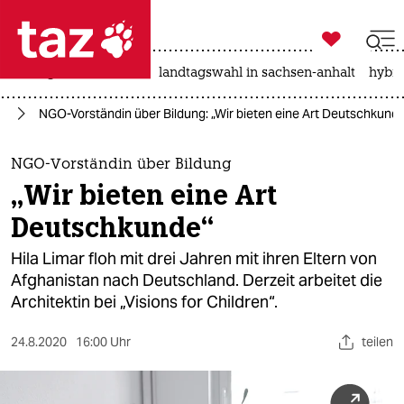

taz zahl ich
niedrigwasser
rente
landtagswahl in sachsen-anhalt
hybri

taz zahl ich
an
NGO-Vorständin über Bildung: „Wir bieten eine Art Deutschkund
taz zahl ich
themen
NGO-Vorständin über Bildung
„Wir bieten eine Art
politik
Deutschkunde“
öko
Hila Limar floh mit drei Jahren mit ihren Eltern von
Afghanistan nach Deutschland. Derzeit arbeitet die
gesellschaft
Architektin bei „Visions for Children“.
kultur
24.8.2020
16:00 Uhr
teilen
sport