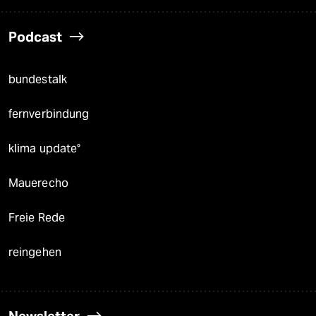
Podcast
bundestalk
fernverbindung
klima update°
Mauerecho
Freie Rede
reingehen
Newsletter