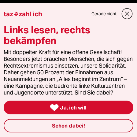
taz
zahl ich
Gerade nicht
Mehr taz Angebote

Links lesen, rechts
Reisen
bekämpfen
Kantine
Mit doppelter Kraft für eine offene Gesellschaft!
Besonders jetzt brauchen Menschen, die sich gegen
Shop
Rechtsextremismus einsetzen, unsere Solidarität.
Daher gehen 50 Prozent der Einnahmen aus
Neuanmeldungen an „Alles beginnt im Zentrum“ –
Anzeigen
eine Kampagne, die bedrohte linke Kulturzentren
und Jugendorte unterstützt. Sind Sie dabei?

Fragen & Hilfe
Ja, ich will
Schon dabei!
Feedback