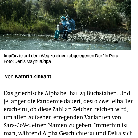
berlin
nord
wahrheit
verlag
verlag
Impfärzte auf dem Weg zu einem abgelegenen Dorf in Peru
Foto: Denis Mayhua/dpa
veranstaltungen
Von
Kathrin Zinkant
shop
fragen & hilfe
Das griechische Alphabet hat 24 Buchstaben. Und
je länger die Pandemie dauert, desto zweifelhafter
unterstützen
erscheint, ob diese Zahl an Zeichen reichen wird,
abo
um allen Aufsehen erregenden Varianten von
Sars-CoV-2 einen Namen zu geben. Immerhin ist
genossenschaft
man, während Alpha Geschichte ist und Delta sich