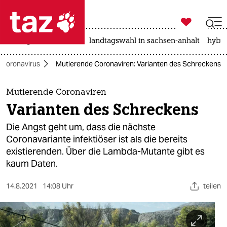

taz zahl ich
niedrigwasser
rente
landtagswahl in sachsen-anhalt
hybri

taz zahl ich
Coronavirus
Mutierende Coronaviren: Varianten des Schreckens
taz zahl ich
themen
Mutierende Coronaviren
Varianten des Schreckens
politik
Die Angst geht um, dass die nächste
öko
Coronavariante infektiöser ist als die bereits
existierenden. Über die Lambda-Mutante gibt es
gesellschaft
kaum Daten.
kultur
14.8.2021
14:08 Uhr
teilen
sport