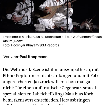
berlin
nord
wahrheit
verlag
Traditionelle Musiker aus Belutschistan bei den Aufnahmen für das
verlag
Album „Raaz“
Foto: Hooshyar Khayam/30M Records
veranstaltungen
Von
Jan-Paul Koopmann
shop
fragen & hilfe
Die Weltmusik-Szene ist ihm unsympathisch, mit
Ethno-Pop kann er nichts anfangen und mit Folk
unterstützen
angereicherten Jazzrock will er schon mal gar
abo
nicht: Für einen auf iranische Gegenwartsmusik
spezialisierten Labelchef klingt Matthias Koch
genossenschaft
bemerkenswert entschieden. Herausbringen