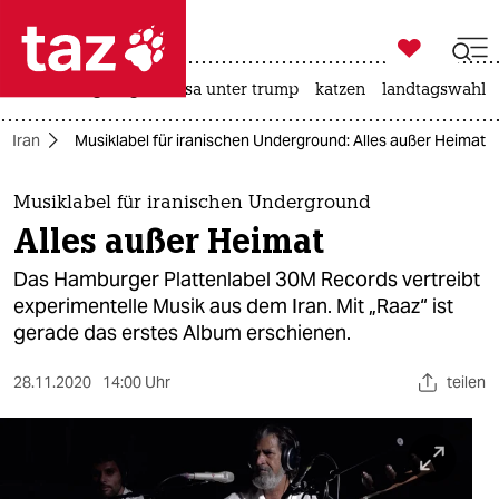

taz zahl ich
hitze
bergsteigen
usa unter trump
katzen
landtagswahl i

taz zahl ich
Iran
Musiklabel für iranischen Underground: Alles außer Heimat
taz zahl ich
themen
Musiklabel für iranischen Underground
Alles außer Heimat
politik
Das Hamburger Plattenlabel 30M Records vertreibt
öko
experimentelle Musik aus dem Iran. Mit „Raaz“ ist
gerade das erstes Album erschienen.
gesellschaft
28.11.2020
14:00 Uhr
teilen
kultur
sport