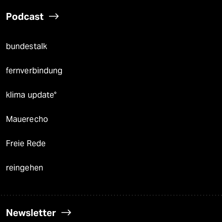
Podcast
bundestalk
fernverbindung
klima update°
Mauerecho
Freie Rede
reingehen
Newsletter