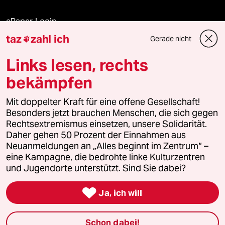
ePaper Login
taz
zahl ich
Gerade nicht

Downloads für Abonnierende
Links lesen, rechts
bekämpfen
© 2026 taz Verlags und Vertriebs GmbH
Alle Rechte vorbehalten. Bei rechtlichen Fragen oder für Genehmigungen
Mit doppelter Kraft für eine offene Gesellschaft!
wenden Sie sich bitte an
lizenzen@taz.de
Besonders jetzt brauchen Menschen, die sich gegen
Rechtsextremismus einsetzen, unsere Solidarität.
Daher gehen 50 Prozent der Einnahmen aus
Feedback
Redaktionsstatut
Kommune-Richtlinien
KI-
Neuanmeldungen an „Alles beginnt im Zentrum“ –
eine Kampagne, die bedrohte linke Kulturzentren
Leitlinie
Informant
Datenschutz
Impressum
AGB
und Jugendorte unterstützt. Sind Sie dabei?
Seitenwende
Einwilligungen widerrufen (Ads)

Ja, ich will
Schon dabei!