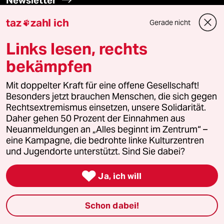
taz
zahl ich
Gerade nicht

team zukunft
Links lesen, rechts
taz frisch
bekämpfen
taz zahl ich
Mit doppelter Kraft für eine offene Gesellschaft!
Besonders jetzt brauchen Menschen, die sich gegen
taz lab Infobrief
Rechtsextremismus einsetzen, unsere Solidarität.
Daher gehen 50 Prozent der Einnahmen aus
Neuanmeldungen an „Alles beginnt im Zentrum“ –
eine Kampagne, die bedrohte linke Kulturzentren
Veranstaltungen
und Jugendorte unterstützt. Sind Sie dabei?

Ja, ich will
Demnächst
Vor Ort
Schon dabei!