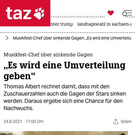

taz zahl ich
nahost-konflikt
usa unter trump
landtagswahl in sachsen-an

taz zahl ich
us
Musikfest-Chef über sinkende Gagen: „Es wird eine Umverteilun
taz zahl ich
themen
Musikfest-Chef über sinkende Gagen
„Es wird eine Umverteilung
politik
geben“
öko
Thomas Albert rechnet damit, dass mit den
Zuschauerzahlen auch die Gagen der Stars sinken
gesellschaft
werden. Daraus ergebe sich eine Chance für den
Nachwuchs.
kultur
sport
24.8.2021
17:00 Uhr
teilen