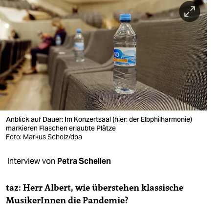
berlin
nord
wahrheit
verlag
verlag
veranstaltungen
Anblick auf Dauer: Im Konzertsaal (hier: der Elb­philharmonie)
shop
markieren Flaschen erlaubte Plätze
Foto: Markus Scholz/dpa
fragen & hilfe
Interview von
Petra Schellen
unterstützen
abo
taz: Herr Albert, wie überstehen klassische
MusikerInnen die Pandemie?
genossenschaft