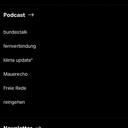
Podcast
bundestalk
fernverbindung
klima update°
Mauerecho
Freie Rede
reingehen
Newsletter