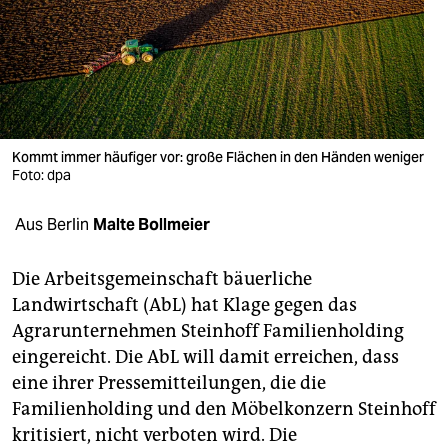
berlin
nord
wahrheit
verlag
Kommt immer häufiger vor: große Flächen in den Händen weniger
Foto: dpa
verlag
veranstaltungen
Aus Berlin
Malte Bollmeier
shop
Die Arbeitsgemeinschaft bäuerliche
fragen & hilfe
Landwirtschaft (AbL) hat Klage gegen das
Agrarunternehmen Steinhoff Fami­lien­holding
unterstützen
eingereicht. Die AbL will damit erreichen, dass
abo
eine ihrer Pressemitteilungen, die die
Familienholding und den Möbelkonzern Steinhoff
genossenschaft
kritisiert, nicht verboten wird. Die