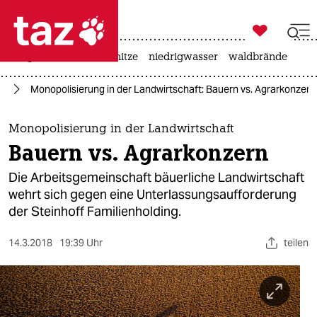

taz zahl ich
krieg in der ukraine
hitze
niedrigwasser
waldbrände

taz zahl ich
ie
Monopolisierung in der Landwirtschaft: Bauern vs. Agrarkonzern
taz zahl ich
themen
Monopolisierung in der Landwirtschaft
Bauern vs. Agrarkonzern
politik
Die Arbeitsgemeinschaft bäuerliche Landwirtschaft
öko
wehrt sich gegen eine Unterlassungsaufforderung
der Steinhoff Familienholding.
gesellschaft
14.3.2018
19:39 Uhr
teilen
kultur
sport