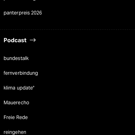
panterpreis 2026
Podcast
bundestalk
fernverbindung
klima update°
Mauerecho
Freie Rede
reingehen