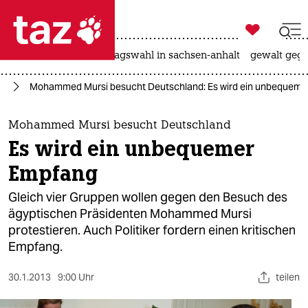

taz zahl ich
nahost-konflikt
landtagswahl in sachsen-anhalt
gewalt gege

taz zahl ich
el
Mohammed Mursi besucht Deutschland: Es wird ein unbequem
taz zahl ich
themen
Mohammed Mursi besucht Deutschland
Es wird ein unbequemer
politik
Empfang
öko
Gleich vier Gruppen wollen gegen den Besuch des
ägyptischen Präsidenten Mohammed Mursi
gesellschaft
protestieren. Auch Politiker fordern einen kritischen
Empfang.
kultur
sport
30.1.2013
9:00 Uhr
teilen