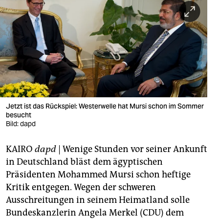
berlin
nord
wahrheit
verlag
verlag
veranstaltungen
Jetzt ist das Rückspiel: Westerwelle hat Mursi schon im Sommer
besucht
shop
Bild: dapd
fragen & hilfe
KAIRO
dapd
| Wenige Stunden vor seiner Ankunft
in Deutschland bläst dem ägyptischen
unterstützen
Präsidenten Mohammed Mursi schon heftige
abo
Kritik entgegen. Wegen der schweren
Ausschreitungen in seinem Heimatland solle
genossenschaft
Bundeskanzlerin Angela Merkel (CDU) dem