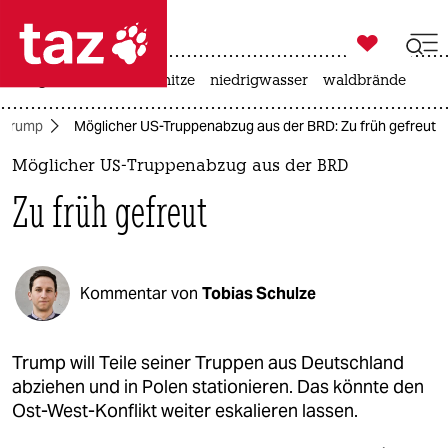

taz zahl ich
krieg in der ukraine
hitze
niedrigwasser
waldbrände

taz zahl ich
 Trump
Möglicher US-Truppenabzug aus der BRD: Zu früh gefreut
taz zahl ich
Möglicher US-Truppenabzug aus der BRD
themen
Zu früh gefreut
politik
öko
Kommentar von
Tobias Schulze
gesellschaft
kultur
Trump will Teile seiner Truppen aus Deutschland
abziehen und in Polen stationieren. Das könnte den
sport
Ost-West-Konflikt weiter eskalieren lassen.