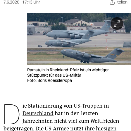
berlin
7.6.2020
17:13 Uhr
teilen
nord
wahrheit
verlag
verlag
veranstaltungen
Ramstein in Rheinland-Pfalz ist ein wichtiger
shop
Stützpunkt für das US-Militär
Foto: Boris Roessler/dpa
fragen & hilfe
unterstützen
D
ie Stationierung von
US-Truppen in
abo
Deutschland
hat in den letzten
genossenschaft
Jahrzehnten nicht viel zum Weltfrieden
beigetragen. Die US-Armee nutzt ihre hiesigen