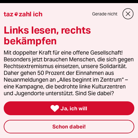
reingehen
taz
zahl ich
Gerade nicht

Links lesen, rechts
Newsletter
bekämpfen
Mit doppelter Kraft für eine offene Gesellschaft!
team zukunft
Besonders jetzt brauchen Menschen, die sich gegen
Rechtsextremismus einsetzen, unsere Solidarität.
taz frisch
Daher gehen 50 Prozent der Einnahmen aus
Neuanmeldungen an „Alles beginnt im Zentrum“ –
eine Kampagne, die bedrohte linke Kulturzentren
taz zahl ich
und Jugendorte unterstützt. Sind Sie dabei?
taz lab Infobrief

Ja, ich will
Schon dabei!
Veranstaltungen