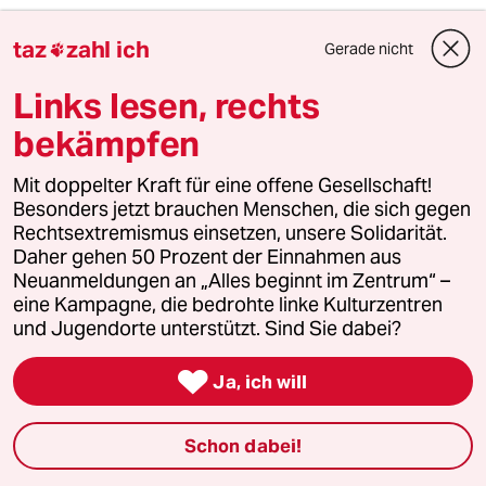
taz
zahl ich
Gerade nicht

1
Krise der Demokratie
AfD-Wählen als Triebabfuhr
Links lesen, rechts
bekämpfen
2
Unfall von CDU-Abgeordnetem
Mit doppelter Kraft für eine offene Gesellschaft!
Thomas Bareiß crasht bei voller
Besonders jetzt brauchen Menschen, die sich gegen
Dröhnung
Rechtsextremismus einsetzen, unsere Solidarität.
Daher gehen 50 Prozent der Einnahmen aus
Neuanmeldungen an „Alles beginnt im Zentrum“ –
eine Kampagne, die bedrohte linke Kulturzentren
3
Bundeszentrale für politische Bildung
und Jugendorte unterstützt. Sind Sie dabei?
Zurück zu den antikommunistischen
Wurzeln

Ja, ich will
Schon dabei!
4
Nein zum Zivildienst
Hinterlistiger Schritt der