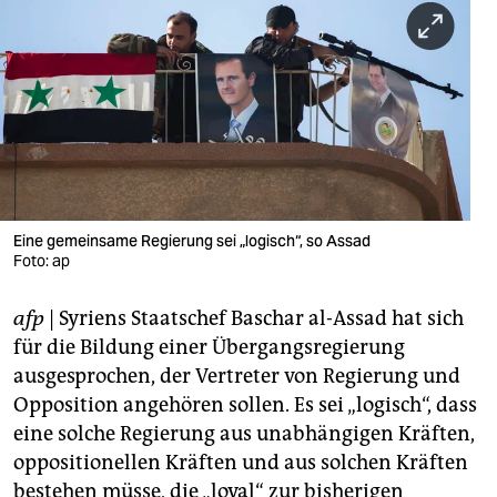
berlin
nord
wahrheit
verlag
verlag
veranstaltungen
Eine gemeinsame Regierung sei „logisch“, so Assad
Foto: ap
shop
afp
| Syriens Staatschef Baschar al-Assad hat sich
fragen & hilfe
für die Bildung einer Übergangsregierung
unterstützen
ausgesprochen, der Vertreter von Regierung und
Opposition angehören sollen. Es sei „logisch“, dass
abo
eine solche Regierung aus unabhängigen Kräften,
genossenschaft
oppositionellen Kräften und aus solchen Kräften
bestehen müsse, die „loyal“ zur bisherigen