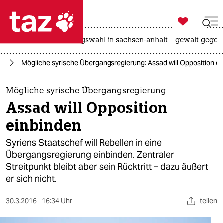

taz zahl ich
hitze
surfen
landtagswahl in sachsen-anhalt
gewalt gegen

taz zahl ich
en
Mögliche syrische Übergangsregierung: Assad will Opposition e
taz zahl ich
themen
Mögliche syrische Übergangsregierung
Assad will Opposition
politik
einbinden
öko
Syriens Staatschef will Rebellen in eine
Übergangsregierung einbinden. Zentraler
gesellschaft
Streitpunkt bleibt aber sein Rücktritt – dazu äußert
er sich nicht.
kultur
sport
30.3.2016
16:34 Uhr
teilen