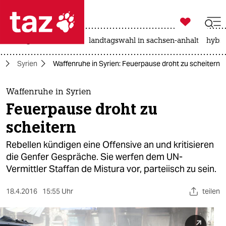

taz zahl ich
niedrigwasser
rente
landtagswahl in sachsen-anhalt
hybri

taz zahl ich
t
Syrien
Waffenruhe in Syrien: Feuerpause droht zu scheitern
taz zahl ich
themen
Waffenruhe in Syrien
Feuerpause droht zu
politik
scheitern
öko
Rebellen kündigen eine Offensive an und kritisieren
die Genfer Gespräche. Sie werfen dem UN-
gesellschaft
Vermittler Staffan de Mistura vor, parteiisch zu sein.
kultur
18.4.2016
15:55 Uhr
teilen
sport