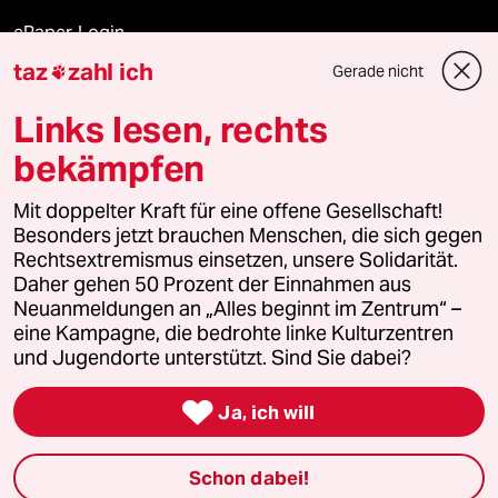
ePaper Login
taz
zahl ich
Gerade nicht

Downloads für Abonnierende
Links lesen, rechts
bekämpfen
© 2026 taz Verlags und Vertriebs GmbH
Mit doppelter Kraft für eine offene Gesellschaft!
Alle Rechte vorbehalten. Bei rechtlichen Fragen oder für Genehmigungen
wenden Sie sich bitte an
lizenzen@taz.de
Besonders jetzt brauchen Menschen, die sich gegen
Rechtsextremismus einsetzen, unsere Solidarität.
Daher gehen 50 Prozent der Einnahmen aus
Feedback
Redaktionsstatut
Kommune-Richtlinien
KI-
Neuanmeldungen an „Alles beginnt im Zentrum“ –
eine Kampagne, die bedrohte linke Kulturzentren
Leitlinie
Informant
Datenschutz
Impressum
AGB
und Jugendorte unterstützt. Sind Sie dabei?
Seitenwende
Einwilligungen widerrufen (Ads)

Ja, ich will
Schon dabei!