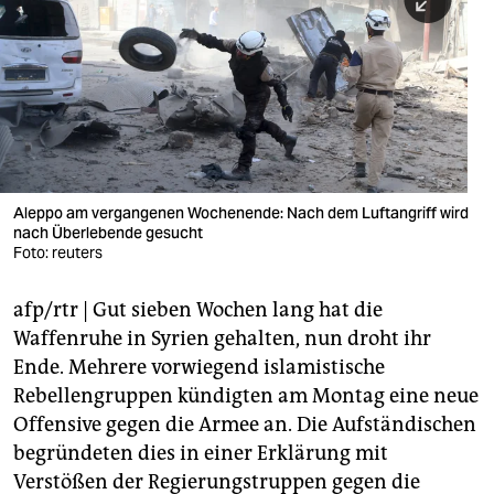
berlin
nord
wahrheit
verlag
verlag
Aleppo am vergangenen Wochenende: Nach dem Luftangriff wird
nach Überlebende gesucht
veranstaltungen
Foto: reuters
shop
afp/rtr | Gut sieben Wochen lang hat die
fragen & hilfe
Waffenruhe in Syrien gehalten, nun droht ihr
unterstützen
Ende. Mehrere vorwiegend islamistische
Rebellengruppen kündigten am Montag eine neue
abo
Offensive gegen die Armee an. Die Aufständischen
begründeten dies in einer Erklärung mit
genossenschaft
Verstößen der Regierungstruppen gegen die