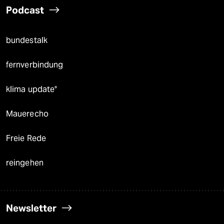
Podcast
bundestalk
fernverbindung
klima update°
Mauerecho
Freie Rede
reingehen
Newsletter