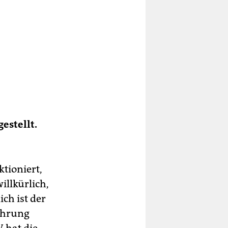
estellt.
ktioniert,
illkürlich,
ch ist der
führung
 hat die