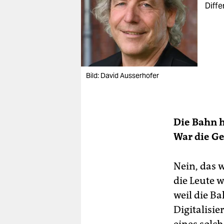
Diffe
Bild: David Ausserhofer
Die Bahn h
War die Ge
Nein, das w
die Leute 
weil die Ba
Digitalisi
eines solc