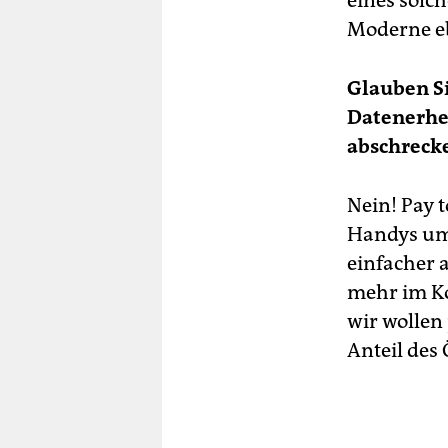
Moderne e
Glauben Si
Datenerhe
abschreck
Nein! Pay t
Handys umz
einfacher 
mehr im Ko
wir wollen
Anteil des