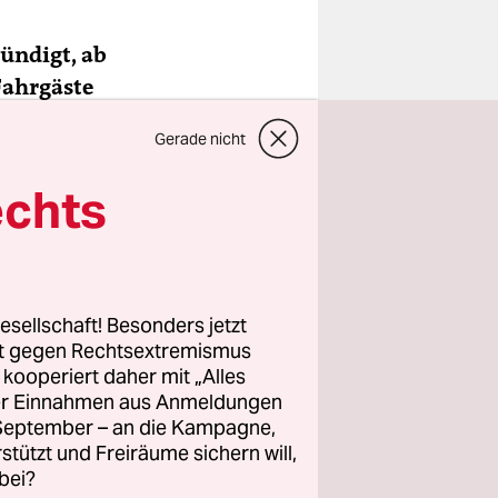
ündigt, ab
Fahrgäste
sch der
Gerade nicht
ber doch
s
wie dem
echts
 man jetzt
esellschaft! Besonders jetzt
ahlen –
rt gegen Rechtsextremismus
z kooperiert daher mit „Alles
ller Einnahmen aus Anmeldungen
reis,
. September – an die Kampagne,
n, Waben,
rstützt und Freiräume sichern will,
bei?