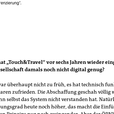
renzierung“.
at „Touch&Travel“ vor sechs Jahren wieder eing
sellschaft damals noch nicht digital genug?
ar überhaupt nicht zu früh, es hat technisch fun
waren zufrieden. Die Abschaffung geschah völlig w
hn selbst das System nicht verstanden hat. Natürli
erungsgrad heute noch höher, das macht die Ein
hen Prinzips nur noch zwingender. Aber der ÖPNV