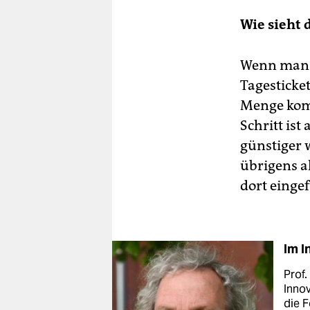
Wie sieht 
Wenn man m
Tagesticke
Menge komm
Schritt ist
günstiger 
übrigens al
dort einge
Im I
Prof.
Innov
die F