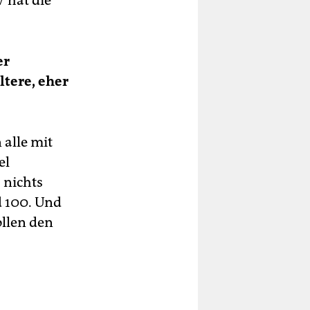
er
tere, eher
 alle mit
el
 nichts
d 100. Und
ollen den