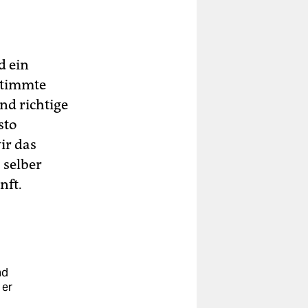
d ein
stimmte
nd richtige
sto
ir das
 selber
nft.
nd
 er