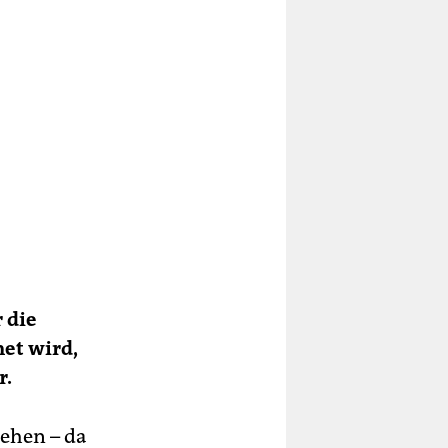
 die
et wird,
r.
sehen – da