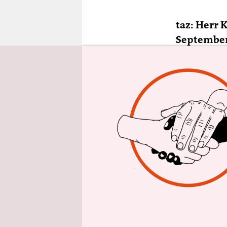
epaper login
taz: Herr 
September
sollen dig
beste Tari
wieder wei
365-Euro-T
Andreas K
Nahverkehr
weg. Nein,
und die Me
Attraktivit
sondern di
all diesem