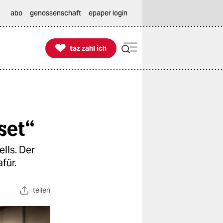
abo
genossenschaft
epaper login

taz zahl ich
taz zahl ich
set“
lls. Der
für.
teilen