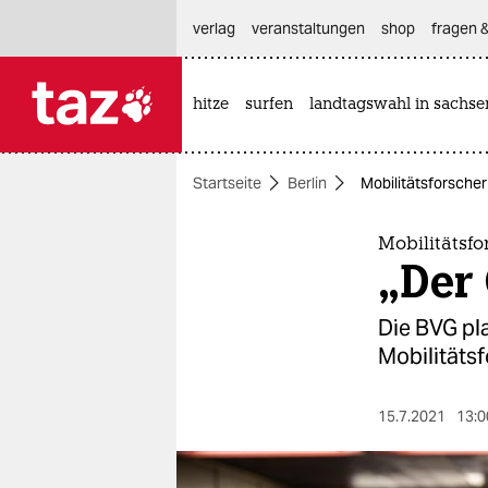
hautnavigation anspringen
hauptinhalt anspringen
footer anspringen
verlag
veranstaltungen
shop
fragen &
hitze
surfen
landtagswahl in sachse

taz zahl ich
taz zahl ich
Startseite
Berlin
Mobilitätsforsche
themen
politik
Mobilitätsf
„Der
öko
Die BVG pla
gesellschaft
Mobilitätsf
kultur
15.7.2021
13:0
sport