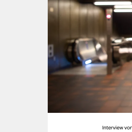
berlin
nord
wahrheit
verlag
verlag
veranstaltungen
shop
fragen & hilfe
unterstützen
abo
genossenschaft
Interview vo