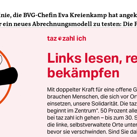
Knie, die BVG-Chefin Eva Kreienkamp hat angek
 ein neues Abrechnungsmodell zu testen: Die 
ital ein- und auschecken, dann werde automati
taz
zahl ich

f ermittelt und in Rechnung gestellt. Das geht a
t weg von der Idee eines
billigen Pauschaltarif
Links lesen, r
icket oder gar eines
ticketlosen Nahverkehrs
?
bekämpfen
nie:
Modelle wie die Finanzierung etwa über eine
sabgabe wurden ja viel diskutiert, aber davon ist
Mit doppelter Kraft für eine offene G
 die Menschen sollen für Transportleistungen bez
brauchen Menschen, die sich vor O
einsetzen, unsere Solidarität. Die ta
nschen sind auch bereit, dafür zu bezahlen. Die
beginnt im Zentrum“. 50 Prozent a
ät des Öffentlichen Verkehrs bestimmt nicht der P
bei taz zahl ich gehen – bis zum 30
e Flexibilität. Und da müssen wir weg von Tarife
die linke, selbstverwaltete Orte unte
 Unfug aus dem 20. Jahrhundert, den wir noch
bevor sie verschwinden. Sind Sie da