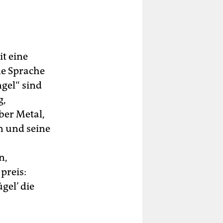
it eine
ne Sprache
ngel“ sind
g,
über Metal,
n und seine
n,
preis:
gel’ die