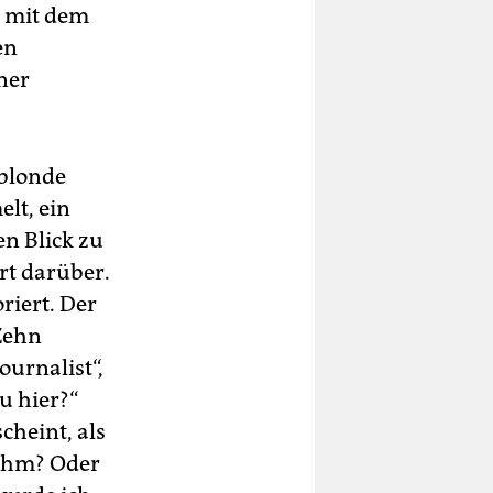
e mit dem
en
ner
 blonde
lt, ein
en Blick zu
ert darüber.
riert. Der
 Zehn
ournalist“,
u hier?“
cheint, als
 ihm? Oder