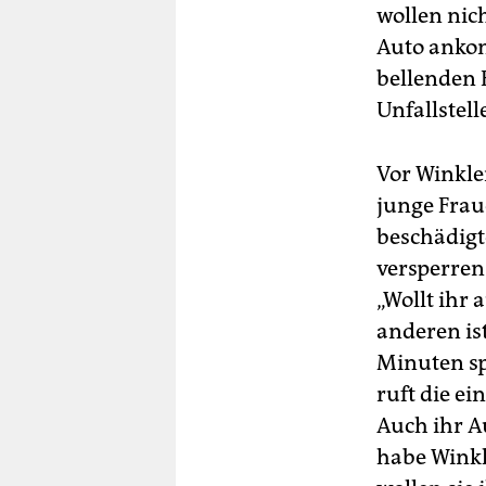
wollen nic
Auto ankom
bellenden 
Unfallstell
Vor Winkle
junge Fraue
beschädigt
versperren.
„Wollt ihr
anderen ist
Minuten spä
ruft die ei
Auch ihr Au
habe Winkl