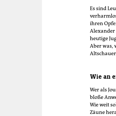
Es sind Le
verharmlos
ihren Opfe
Alexander S
heutige Ju
Aber was, w
Altschauer
Wie an e
Wer als Jou
bloße Anwes
Wie weit s
Zäune hera