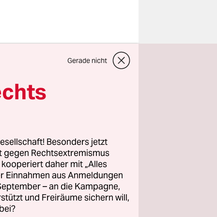
Gerade nicht
en,
Haus. Eine
echts
piel
esellschaft! Besonders jetzt
ganzen
rt gegen Rechtsextremismus
ls Rainer
z kooperiert daher mit „Alles
ller Einnahmen aus Anmeldungen
r Wochen
. September – an die Kampagne,
“ nennt.
rstützt und Freiräume sichern will,
, lachen.
bei?