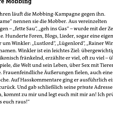
re Mobbing
Jahren läuft die Mobbing-Kampagne gegen ihn.
me“ nennen sie die Mobber. Aus vereinzelten
en – „fette Sau“, „geh ins Gas“ – wurde mit der Ze
e. Hunderte Foren, Blogs, Lieder, sogar eine eige
 um Winkler: „Lustlord“, „Lügenlord“, „Rainer Wi
namen. Winkler ist ein leichtes Ziel: übergewichti
 ikonisch fränkelnd, erzählte er viel, oft zu viel – 
iele, die Welt und sein Leben, über Sex mit Tiere
. Frauenfeindliche Äußerungen fielen, auch eine
sche. Auf Hasskommentare ging er ausführlich ei
urück. Und gab schließlich seine private Adresse 
h, kommt zu mir und legt euch mit mir an! Ich prü
s euch raus!“