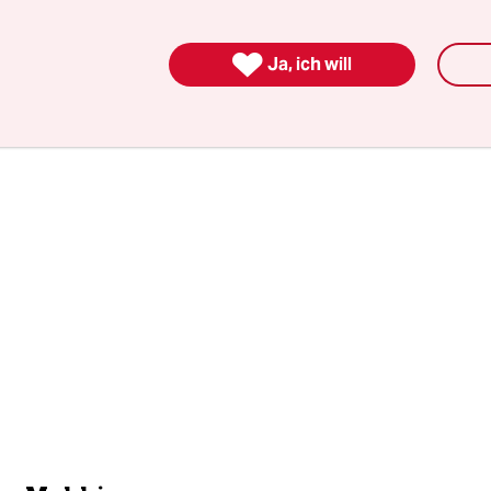
ht das Entsetzen ins Gesicht geschrieben, er wein

Ja, ich will