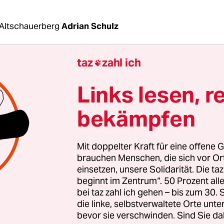
Altschauerberg
Adrian Schulz
taz
zahl ich

en das Fürchten lehren“ wollen sie: 800 Mensch
nge Männer, belagern Mitte August ein einziges 
Links lesen, r
zeieinheit muss von einem laufenden DFB-Pokals
werden, um der Meute Einhalt zu gebieten.
bekämpfen
rismus neuer Art.
Mit doppelter Kraft für eine offene G
er fetteste, dümmste Idiot, den ich je in meinem 
brauchen Menschen, die sich vor O
hen hab“, antwortet die vermummte junge Frau, a
einsetzen, unsere Solidarität. Die ta
beginnt im Zentrum“. 50 Prozent a
r im Livestream einen Heiratsantrag macht. Übe
bei taz zahl ich gehen – bis zum 30
n umworben, den YouTuber, der sich „Drachenlord
die linke, selbstverwaltete Orte unte
 sie los, zwei langhaarige Männer treten ins Bild
bevor sie verschwinden. Sind Sie da