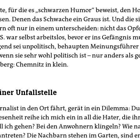
ute, für die es „schwarzen Humor“ beweist, den H
en. Denen das Schwache ein Graus ist. Und die s
rn oft nur in einem unterscheiden: nicht das Opfe
. war selbst arbeitslos, bevor er ins Gefängnis m
gend sei unpolitisch, behaupten Meinungsführer
enn sie sehr wohl politisch ist – nur anders als 
berg: Chemnitz in klein.
iner Unfallstelle
rnalist in den Ort fährt, gerät in ein Dilemma: 
enheit reihe ich mich ein in all die Hater, die ih
oll ich gehen? Bei den Anwohnern klingeln? Wie n
ntreten? Die Nachbarn stehen im Garten, sind en