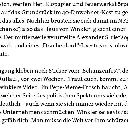
 sich. Werfen Eier, Klopapier und Feuerwerkskörp
 auf das Grundstück im 40-Einwohner-Nest zu g
das alles. Nachher brüsten sie sich damit im Net
hanze“, also das Haus von Winkler, gleicht einer
e. Der mittlerweile verurteilte Alexander S. rief so
während eines „Drachenlord“-Livestreams, obwo
nte.
gang kleben noch Sticker vom „Schanzenfest“, d
uflauf, vor zwei Wochen. „Traut euch, kommt zu 
Winklers Video. Ein Pepe-Meme-Frosch haucht „A
 welcher Seite des politischen Spektrums viele de
t deutlich – auch wenn sie sich immer wieder mit
es Unternehmens schmücken: Winkler sei sexistis
h, gefährlich. Man müsse die Welt vor ihm schütze