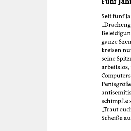
Fünf Jah
Seit fünf 
„Drachenga
Beleidigung
ganze Szen
kreisen nur
seine Spitz
arbeitslos,
Computersp
Penisgröße
antisemiti
schimpfte z
„Traut euc
Scheiße au