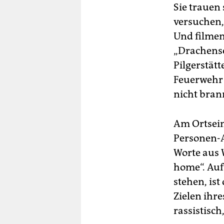
Sie trauen
versuchen,
Und filmen 
„Drachensc
Pilgerstätt
Feuerwehr 
nicht bran
Am Ortsein
Personen-A
Worte aus 
home“. Auf
stehen, is
Zielen ihr
rassistisc