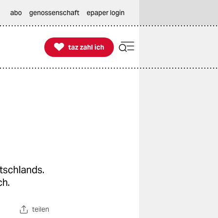
abo
genossenschaft
epaper login

taz zahl ich
taz zahl ich
tschlands.
ch.
teilen