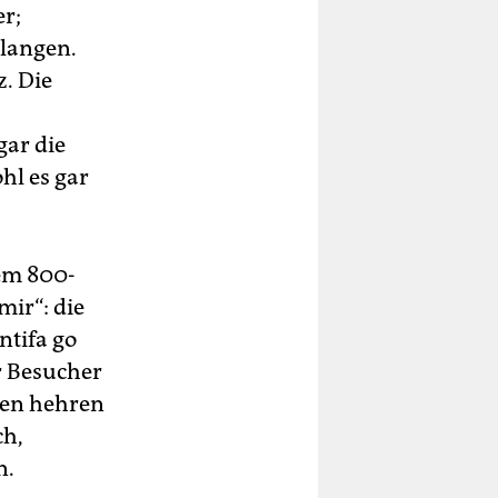
er;
elangen.
z. Die
gar die
hl es gar
em 800-
mir“: die
ntifa go
r Besucher
 den hehren
ch,
n.