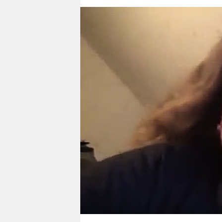
berlin
nord
wahrheit
verlag
verlag
veranstaltungen
shop
fragen & hilfe
unterstützen
abo
genossenschaft