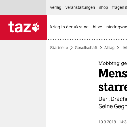
hautnavigation anspringen
hauptinhalt anspringen
footer anspringen
verlag
veranstaltungen
shop
fragen &
krieg in der ukraine
hitze
niedrigwa

taz zahl ich
taz zahl ich
Startseite
Gesellschaft
Alltag
M
themen
politik
Mobbing ge
Mens
öko
starr
gesellschaft
Der „Drach
kultur
Seine Gegne
sport
10.9.2018
14:3