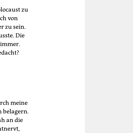
olocaust zu
ich von
r zu sein.
usste. Die
 immer.
gedacht?
Durch meine
n belagern.
ah an die
tnervt,