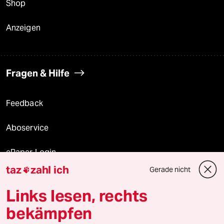
Shop
Anzeigen
Fragen & Hilfe
Feedback
Aboservice
ePaper Login
taz
zahl ich
Gerade nicht

Downloads für Abonnierende
Links lesen, rechts
bekämpfen
© 2026 taz Verlags und Vertriebs GmbH