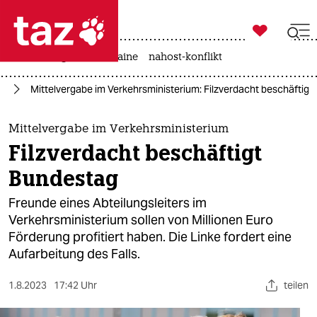

taz zahl ich
hitze
krieg in der ukraine
nahost-konflikt

taz zahl ich
ie
Mittelvergabe im Verkehrsministerium: Filzverdacht beschäftig
taz zahl ich
themen
Mittelvergabe im Verkehrsministerium
Filzverdacht beschäftigt
politik
Bundestag
öko
Freunde eines Abteilungsleiters im
Verkehrsministerium sollen von Millionen Euro
gesellschaft
Förderung profitiert haben. Die Linke fordert eine
Aufarbeitung des Falls.
kultur
sport
1.8.2023
17:42 Uhr
teilen