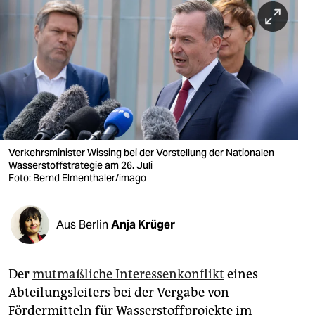
berlin
nord
wahrheit
verlag
verlag
veranstaltungen
Verkehrsminister Wissing bei der Vorstellung der Nationalen
Wasserstoffstrategie am 26. Juli
shop
Foto: Bernd Elmenthaler/imago
fragen & hilfe
Aus Berlin
Anja Krüger
unterstützen
abo
Der
mutmaßliche Interessenkonflikt
eines
genossenschaft
Abteilungsleiters bei der Vergabe von
Fördermitteln für Wasserstoffprojekte im