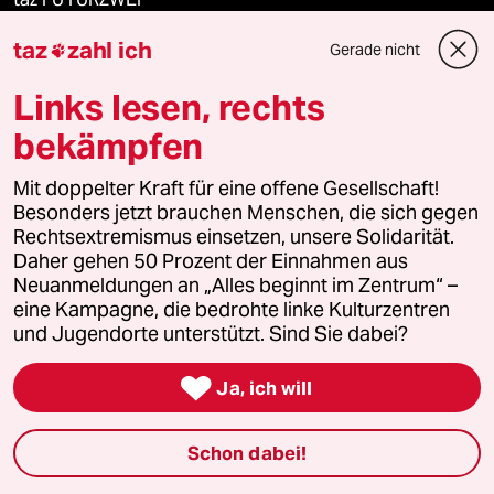
taz
zahl ich
Gerade nicht

Le Monde diplomatique
Links lesen, rechts
taz Archiv
bekämpfen
Mit doppelter Kraft für eine offene Gesellschaft!
Mehr taz Angebote
Besonders jetzt brauchen Menschen, die sich gegen
Rechtsextremismus einsetzen, unsere Solidarität.
Daher gehen 50 Prozent der Einnahmen aus
Reisen
Neuanmeldungen an „Alles beginnt im Zentrum“ –
eine Kampagne, die bedrohte linke Kulturzentren
Kantine
und Jugendorte unterstützt. Sind Sie dabei?

Shop
Ja, ich will
Anzeigen
Schon dabei!