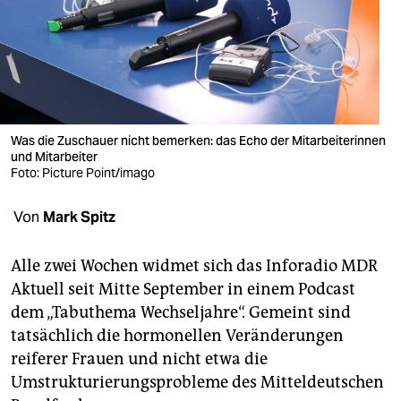
berlin
nord
wahrheit
verlag
Was die Zuschauer nicht ­bemerken: das Echo der Mit­arbeiterinnen
und Mit­arbeiter
verlag
Foto: Picture Point/imago
veranstaltungen
Von
Mark Spitz
shop
fragen & hilfe
Alle zwei Wochen widmet sich das Inforadio MDR
Aktuell seit Mitte September in einem Pod­cast
unterstützen
dem „Tabuthema Wechseljahre“. Gemeint sind
tatsächlich die hormonellen Veränderungen
abo
reiferer Frauen und nicht etwa die
genossenschaft
Umstrukturierungsprobleme des Mitteldeutschen