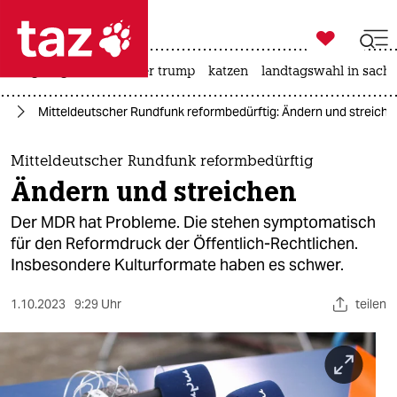

taz zahl ich
bergsteigen
usa unter trump
katzen
landtagswahl in sachs

taz zahl ich
en
Mitteldeutscher Rundfunk reformbedürftig: Ändern und streiche
taz zahl ich
themen
Mitteldeutscher Rundfunk reformbedürftig
Ändern und streichen
politik
Der MDR hat Probleme. Die stehen symptomatisch
öko
für den Reformdruck der Öffentlich-Rechtlichen.
Insbesondere Kulturformate haben es schwer.
gesellschaft
1.10.2023
9:29 Uhr
teilen
kultur
sport