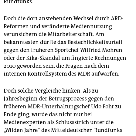
Rundfunks.
epaper login
Doch die dort anstehenden Wechsel durch ARD-
Reformen und veränderte Mediennutzung
verunsichern die Mitarbeiterschaft. Am
bekanntesten dürfte das Bestechlichkeitsurteil
gegen den früheren Sportchef Wilfried Mohren
oder der Kika-Skandal um fingierte Rechnungen
2010 geworden sein, die Fragen nach dem
internen Kontrollsystem des MDR aufwarfen.
Doch solche Vergleiche hinken. Als zu
Jahresbeginn
der Betrugsprozess gegen den
früheren MDR-Unterhaltungschef Udo Foht
zu
Ende ging, wurde das nicht nur bei
Medienexperten als Schlussstrich unter die
„Wilden Jahre“ des Mitteldeutschen Rundfunks