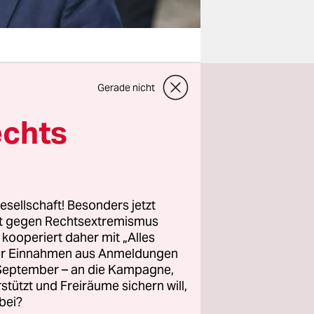
Gerade nicht
he
e Fähre in
echts
dern im
s,
len
esellschaft! Besonders jetzt
rt gegen Rechtsextremismus
z kooperiert daher mit „Alles
che ist es
ller Einnahmen aus Anmeldungen
. September – an die Kampagne,
aben
rstützt und Freiräume sichern will,
bei?