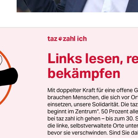
taz
zahl ich

sen Sommer werden wieder Zehntausende
deutsc
hwedenfans
– dank Impfung oder Negativtest – di
Links lesen, r
n Norden nehmen, viele mit reichlich ­naiven Bil
bekämpfen
EinwohnerInnen sind von Geburt an politisch link
 tolerant und zahlen gern Steuern, um einen tol
 zu finanzieren.
Mit doppelter Kraft für eine offene G
brauchen Menschen, die sich vor O
einsetzen, unsere Solidarität. Die ta
wedenbild war schon immer schräg. Seit dieser Wo
beginnt im Zentrum“. 50 Prozent a
zu einem Klischee verkommen, das nichts mit der
bei taz zahl ich gehen – bis zum 30
 Realität zu tun hat. Die bürgerlichen Parteien h
die linke, selbstverwaltete Orte unte
 mit den
rechtspopulistisch-völkischen
bevor sie verschwinden. Sind Sie da