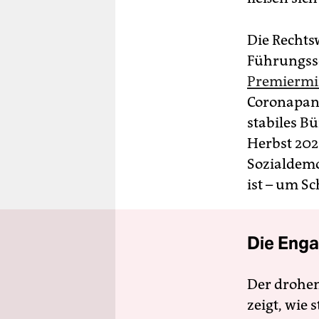
Die Rechts
Führungss
Premiermin
Coronapand
stabiles B
Herbst 202
Sozialdemo
ist – um S
Die Enga
Der drohe
zeigt, wie