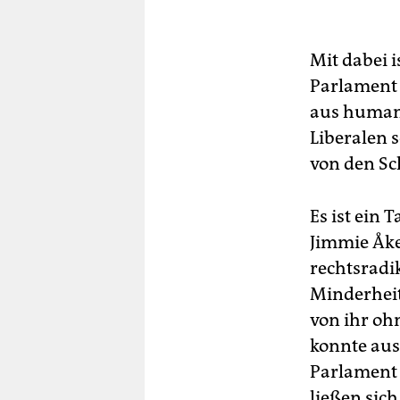
Mit dabei i
Parlament
aus humani
Liberalen s
von den S
Es ist ein 
Jimmie Åke
rechtsradik
Minderheit
von ihr oh
konnte aus
Parlament v
ließen sich