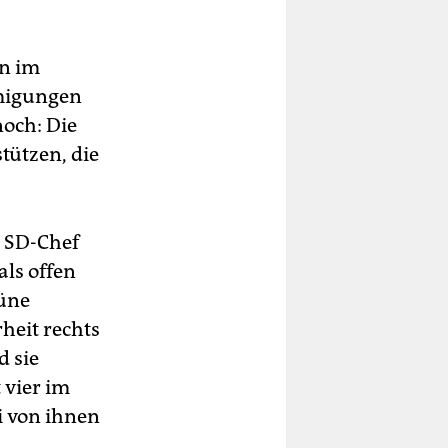
ün im
hmigungen
och: Die
tützen, die
ie SD-Chef
ls offen
rüne
heit rechts
d sie
 vier im
ei von ihnen