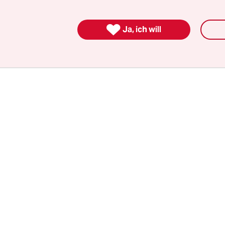
emokraten (SD)
eine gemeinsame Initiative für e
re Einwanderungspolitik vorgestellt – weil ihnen 

Ja, ich will
reizügige neue Einwanderungsgesetz der rot-grün
sregierung zu lasch ist.