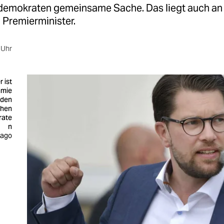
mokraten gemeinsame Sache. Das liegt auch an
Premierminister.
 Uhr
 ist
mmie
 den
chen
ate
n
mago