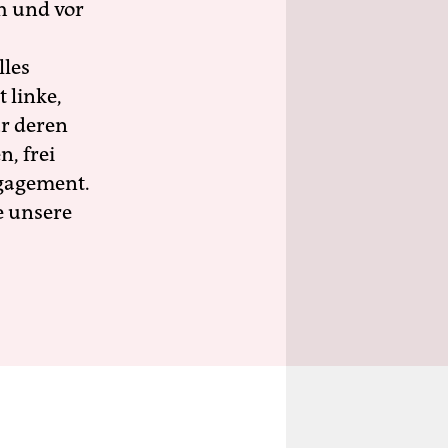
h und vor
lles
 linke,
ür deren
n, frei
ngagement.
e unsere