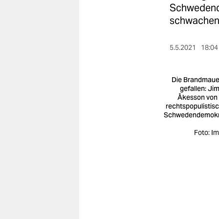
berlin
Schwedende
schwachen 
nord
wahrheit
5.5.2021
18:04
verlag
Die Brandmauer
verlag
gefallen: Ji
Åkesson von
veranstaltungen
rechtspopulistis
Schwedendemokr
shop
Foto: I
fragen & hilfe
unterstützen
abo
genossenschaft