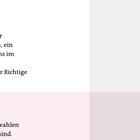
r
r
, ein
ns im
r Richtige
wahlen
sind.