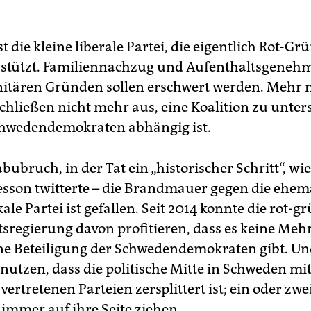
st die kleine liberale Partei, die eigentlich Rot-Gr
 stützt. Familiennachzug und Aufenthaltsgene
tären Gründen sollen erschwert werden. Mehr n
chließen nicht mehr aus, eine Koalition zu unters
chwedendemokraten abhängig ist.
Tabubruch, in der Tat ein „historischer Schritt“, w
sson twitterte – die Brandmauer gegen die ehema
ale Partei ist gefallen. Seit 2014 konnte die rot-g
sregierung davon profitieren, dass es keine Mehr
ne Beteiligung der Schwedendemokraten gibt. Un
nutzen, dass die politische Mitte in Schweden mit
ertretenen Parteien zersplittert ist; ein oder zw
 immer auf ihre Seite ziehen.