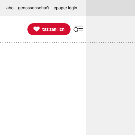
abo
genossenschaft
epaper login

taz zahl ich
taz zahl ich