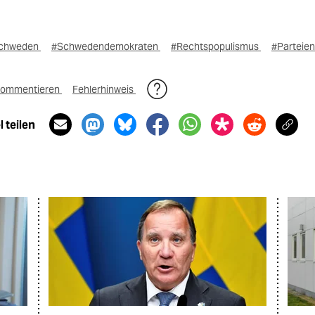
chweden
#Schwedendemokraten
#Rechtspopulismus
#Parteien
ommentieren
Fehlerhinweis
 teilen