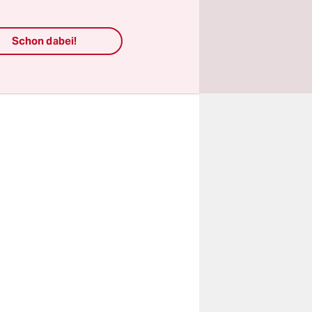
ine
das gar
Schon dabei!
en