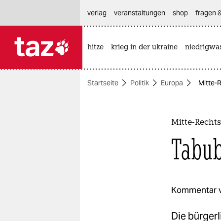
hautnavigation anspringen
hauptinhalt anspringen
footer anspringen
verlag
veranstaltungen
shop
fragen &
hitze
krieg in der ukraine
niedrigwa

taz zahl ich
taz zahl ich
Startseite
Politik
Europa
Mitte-
themen
politik
Mitte-Recht
öko
Tabub
gesellschaft
kultur
Kommentar 
sport
Die bürger