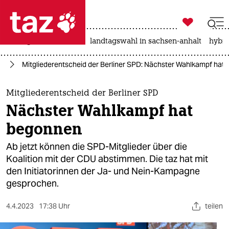

taz zahl ich
niedrigwasser
rente
landtagswahl in sachsen-anhalt
hybri

taz zahl ich
in
Mitgliederentscheid der Berliner SPD: Nächster Wahlkampf hat
taz zahl ich
themen
Mitgliederentscheid der Berliner SPD
Nächster Wahlkampf hat
politik
begonnen
öko
Ab jetzt können die SPD-Mitglieder über die
Koalition mit der CDU abstimmen. Die taz hat mit
gesellschaft
den Initiatorinnen der Ja- und Nein-Kampagne
gesprochen.
kultur
sport
4.4.2023
17:38 Uhr
teilen