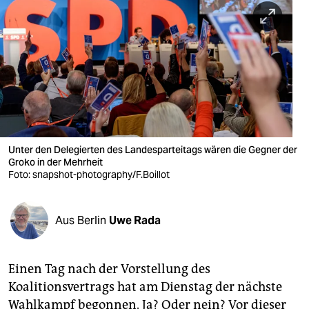
berlin
nord
wahrheit
verlag
verlag
veranstaltungen
Unter den Delegierten des Landesparteitags wären die Gegner der
Groko in der Mehrheit
shop
Foto: snapshot-photography/F.Boillot
fragen & hilfe
Aus Berlin
Uwe Rada
unterstützen
abo
Einen Tag nach der Vorstellung des
genossenschaft
Koalitionsvertrags hat am Dienstag der nächste
Wahlkampf begonnen. Ja? Oder nein? Vor dieser