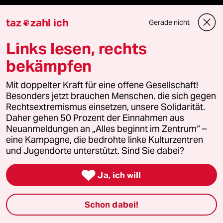
taz
zahl ich
Gerade nicht

Mehr taz Angebote
Links lesen, rechts
bekämpfen
Reisen
Mit doppelter Kraft für eine offene Gesellschaft!
Besonders jetzt brauchen Menschen, die sich gegen
Kantine
Rechtsextremismus einsetzen, unsere Solidarität.
Daher gehen 50 Prozent der Einnahmen aus
Shop
Neuanmeldungen an „Alles beginnt im Zentrum“ –
eine Kampagne, die bedrohte linke Kulturzentren
Anzeigen
und Jugendorte unterstützt. Sind Sie dabei?

Ja, ich will
Fragen & Hilfe
Schon dabei!
Feedback