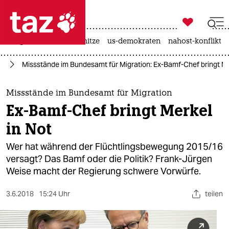

taz zahl ich
krieg in der ukraine
hitze
us-demokraten
nahost-konflikt

taz zahl ich
ht
Missstände im Bundesamt für Migration: Ex-Bamf-Chef bringt Me
taz zahl ich
themen
Missstände im Bundesamt für Migration
Ex-Bamf-Chef bringt Merkel
politik
in Not
öko
Wer hat während der Flüchtlingsbewegung 2015/16
versagt? Das Bamf oder die Politik? Frank-Jürgen
gesellschaft
Weise macht der Regierung schwere Vorwürfe.
kultur
3.6.2018
15:24 Uhr
teilen
sport