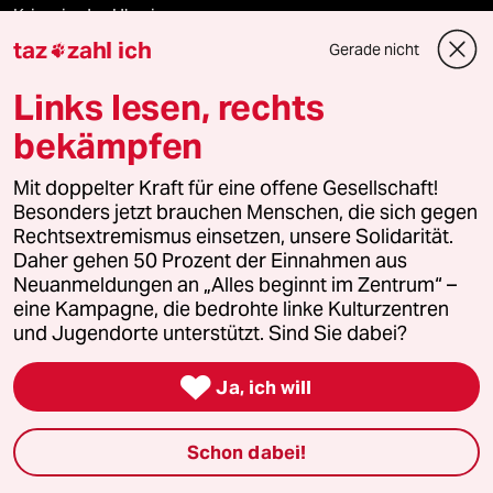
Krieg in der Ukraine
taz
zahl ich
Gerade nicht

Hitze
Links lesen, rechts
US-Demokraten
bekämpfen
Nahost-Konflikt
Mit doppelter Kraft für eine offene Gesellschaft!
Besonders jetzt brauchen Menschen, die sich gegen
Waldbrände
Rechtsextremismus einsetzen, unsere Solidarität.
Daher gehen 50 Prozent der Einnahmen aus
Neuanmeldungen an „Alles beginnt im Zentrum“ –
eine Kampagne, die bedrohte linke Kulturzentren
Verlag
und Jugendorte unterstützt. Sind Sie dabei?

Ja, ich will
Aktuelles
Schon dabei!
Hausblog