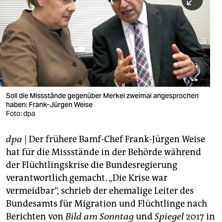
berlin
nord
wahrheit
verlag
verlag
Soll die Missstände gegenüber Merkel zweimal angesprochen
haben: Frank-Jürgen Weise
veranstaltungen
Foto: dpa
shop
dpa
| Der frühere Bamf-Chef Frank-Jürgen Weise
fragen & hilfe
hat für die Missstände in der Behörde während
unterstützen
der Flüchtlingskrise die Bundesregierung
verantwortlich gemacht. „Die Krise war
abo
vermeidbar“, schrieb der ehemalige Leiter des
Bundesamts für Migration und Flüchtlinge nach
genossenschaft
Berichten von
Bild am Sonntag
und
Spiegel
2017 in