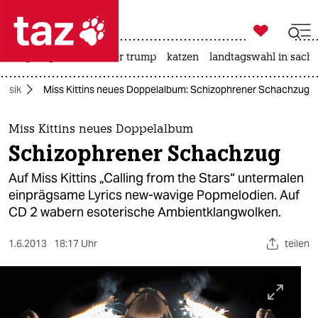

taz zahl ich
bergsteigen
usa unter trump
katzen
landtagswahl in sachs

taz zahl ich
Musik
Miss Kittins neues Doppelalbum: Schizophrener Schachzug
taz zahl ich
themen
Miss Kittins neues Doppelalbum
Schizophrener Schachzug
politik
Auf Miss Kittins „Calling from the Stars“ untermalen
öko
einprägsame Lyrics new-wavige Popmelodien. Auf
CD 2 wabern esoterische Ambientklangwolken.
gesellschaft
1.6.2013
18:17 Uhr
teilen
kultur
sport