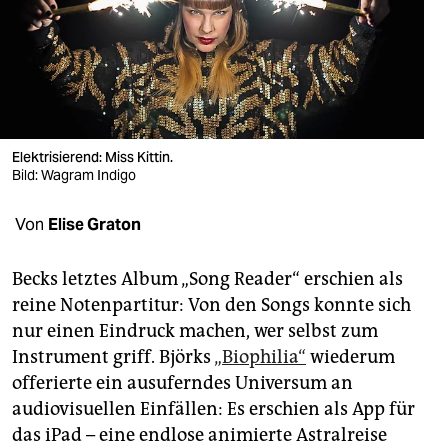
berlin
nord
wahrheit
verlag
Elektrisierend: Miss Kittin.
verlag
Bild: Wagram Indigo
veranstaltungen
Von
Elise Graton
shop
Becks letztes Album „Song Reader“ erschien als
fragen & hilfe
reine Notenpartitur: Von den Songs konnte sich
nur einen Eindruck machen, wer selbst zum
unterstützen
Instrument griff. Björks
„Biophilia“
wiederum
abo
offerierte ein ausuferndes Universum an
audiovisuellen Einfällen: Es erschien als App für
genossenschaft
das iPad – eine endlose animierte Astralreise