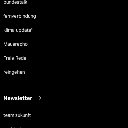
bundestalk
fernverbindung
klima update°
Mauerecho
Freie Rede
reingehen
Newsletter
team zukunft