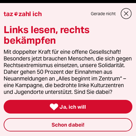
taz
zahl ich
Gerade nicht

Mehr taz Angebote
Links lesen, rechts
Reisen
bekämpfen
Kantine
Mit doppelter Kraft für eine offene Gesellschaft!
Besonders jetzt brauchen Menschen, die sich gegen
Rechtsextremismus einsetzen, unsere Solidarität.
Shop
Daher gehen 50 Prozent der Einnahmen aus
Neuanmeldungen an „Alles beginnt im Zentrum“ –
Anzeigen
eine Kampagne, die bedrohte linke Kulturzentren
und Jugendorte unterstützt. Sind Sie dabei?

Ja, ich will
Fragen & Hilfe
Schon dabei!
Feedback