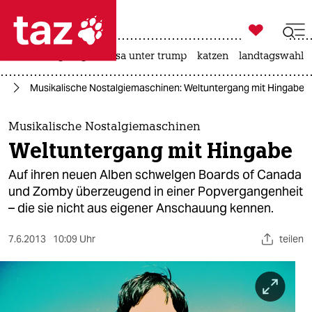

taz zahl ich
hitze
bergsteigen
usa unter trump
katzen
landtagswahl i

taz zahl ich
/ X
Musikalische Nostalgiemaschinen: Weltuntergang mit Hingabe
taz zahl ich
themen
Musikalische Nostalgiemaschinen
Weltuntergang mit Hingabe
politik
Auf ihren neuen Alben schwelgen Boards of Canada
öko
und Zomby überzeugend in einer Popvergangenheit
– die sie nicht aus eigener Anschauung kennen.
gesellschaft
7.6.2013
10:09 Uhr
teilen
kultur
sport