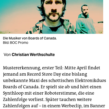
berlin
nord
wahrheit
verlag
Die Musiker von Boards of Canada.
verlag
Bild: BOC Promo
veranstaltungen
Von
Christian Werthschulte
shop
Mustererkennung, erster Teil: Mitte April findet
fragen & hilfe
jemand am Record Store Day eine bislang
unbekannte Maxi des schottischen Elektronikduos
unterstützen
Boards of Canada. Er spielt sie ab und hört einen
abo
Synthloop mit einer Roboterstimme, die eine
Zahlenfolge vorliest. Später tauchen weitere
genossenschaft
Zahlenfolgen auf – in einem Werbeclip, im Banner