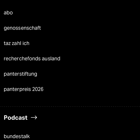
abo
genossenschaft
taz zahl ich
recherchefonds ausland
panterstiftung
panterpreis 2026
Podcast
bundestalk