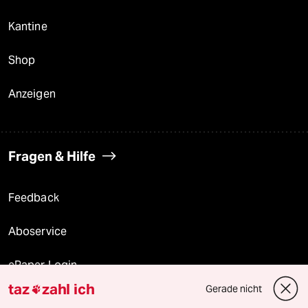
Kantine
Shop
Anzeigen
Fragen & Hilfe
Feedback
Aboservice
ePaper Login
taz
zahl ich
Gerade nicht

Downloads für Abonnierende