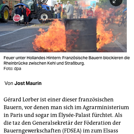
berlin
nord
wahrheit
verlag
verlag
Feuer unter Hollandes Hintern: Französische Bauern blockieren die
Rheinbrücke zwischen Kehl und Straßburg.
veranstaltungen
Foto: dpa
shop
Von
Jost Maurin
fragen & hilfe
unterstützen
Gérard Lorber ist einer dieser französischen
Bauern, vor denen man sich im Agrarministerium
abo
in Paris und sogar im Élysée-Palast fürchtet. Als
die taz den Generalsekretär der Föderation der
genossenschaft
Bauerngewerkschaften (FDSEA) im zum Elsass