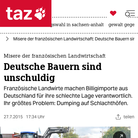

taz zahl ich
hitze
surfen
landtagswahl in sachsen-anhalt
gewalt gegen

taz zahl ich
ch
Misere der französischen Landwirtschaft: Deutsche Bauern sind
taz zahl ich
themen
Misere der französischen Landwirtschaft
Deutsche Bauern sind
politik
unschuldig
öko
Französische Landwirte machen Billigimporte aus
Deutschland für ihre schlechte Lage verantwortlich.
gesellschaft
Ihr größtes Problem: Dumping auf Schlachthöfen.
kultur
27.7.2015
17:34 Uhr
teilen
sport