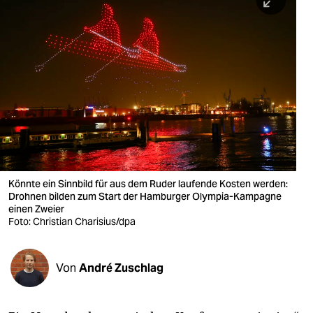
berlin
nord
wahrheit
verlag
verlag
veranstaltungen
shop
Könnte ein Sinnbild für aus dem Ruder laufende Kosten werden:
Drohnen bilden zum Start der Hamburger Olympia-Kampagne
fragen & hilfe
einen Zweier
Foto: Christian Charisius/dpa
unterstützen
abo
Von
André Zuschlag
genossenschaft