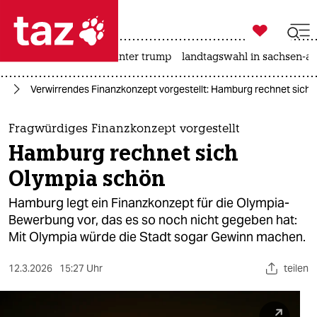

taz zahl ich
nahost-konflikt
usa unter trump
landtagswahl in sachsen-an

taz zahl ich
24
Verwirrendes Finanzkonzept vorgestellt: Hamburg rechnet sich
taz zahl ich
themen
Fragwürdiges Finanzkonzept vorgestellt
Hamburg rechnet sich
politik
Olympia schön
öko
Hamburg legt ein Finanzkonzept für die Olympia-
Bewerbung vor, das es so noch nicht gegeben hat:
gesellschaft
Mit Olympia würde die Stadt sogar Gewinn machen.
kultur
12.3.2026
15:27 Uhr
teilen
sport