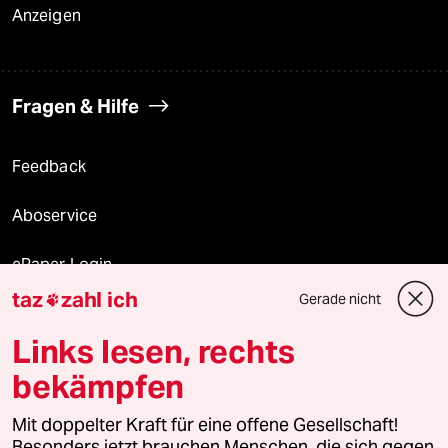
Anzeigen
Fragen & Hilfe
Feedback
Aboservice
ePaper Login
taz
zahl ich
Gerade nicht

Downloads für Abonnierende
Links lesen, rechts
bekämpfen
© 2026 taz Verlags und Vertriebs GmbH
Alle Rechte vorbehalten. Bei rechtlichen Fragen oder für Genehmigungen
Mit doppelter Kraft für eine offene Gesellschaft!
wenden Sie sich bitte an
lizenzen@taz.de
Besonders jetzt brauchen Menschen, die sich gegen