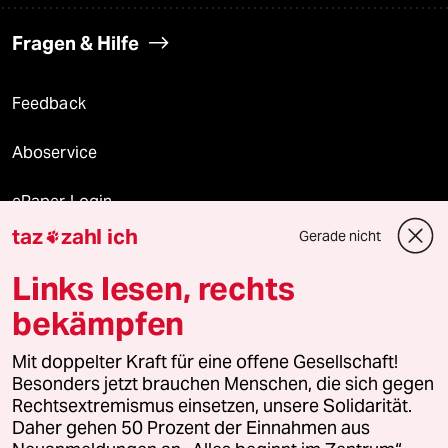
Fragen & Hilfe
Feedback
Aboservice
ePaper Login
taz
zahl ich
Gerade nicht

Downloads für Abonnierende
Links lesen, rechts
bekämpfen
© 2026 taz Verlags und Vertriebs GmbH
Mit doppelter Kraft für eine offene Gesellschaft!
Alle Rechte vorbehalten. Bei rechtlichen Fragen oder für Genehmigungen
wenden Sie sich bitte an
lizenzen@taz.de
Besonders jetzt brauchen Menschen, die sich gegen
Rechtsextremismus einsetzen, unsere Solidarität.
Daher gehen 50 Prozent der Einnahmen aus
Feedback
Redaktionsstatut
Kommune-Richtlinien
KI-