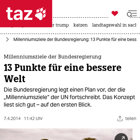

taz zahl ich
bergsteigen
usa unter trump
katzen
landtagswahl in sachs

taz zahl ich
ie
Millenniumsziele der Bundesregierung: 13 Punkte für eine besse
taz zahl ich
themen
Millenniumsziele der Bundesregierung
13 Punkte für eine bessere
politik
Welt
öko
Die Bundesregierung legt einen Plan vor, der die
„Millenniumsziele“ der UN fortschreibt. Das Konzept
gesellschaft
liest sich gut – auf den ersten Blick.
kultur
7.4.2014
11:42 Uhr
teilen
sport