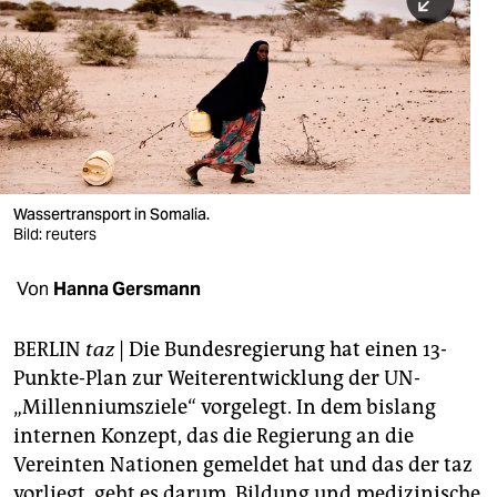
berlin
nord
wahrheit
verlag
verlag
Wassertransport in Somalia.
Bild: reuters
veranstaltungen
shop
Von
Hanna Gersmann
fragen & hilfe
BERLIN
taz
|
Die Bundesregierung hat einen 13-
unterstützen
Punkte-Plan zur Weiterentwicklung der UN-
„Millenniumsziele“ vorgelegt. In dem bislang
abo
internen Konzept, das die Regierung an die
genossenschaft
Vereinten Nationen gemeldet hat und das der taz
vorliegt, geht es darum, Bildung und medizinische