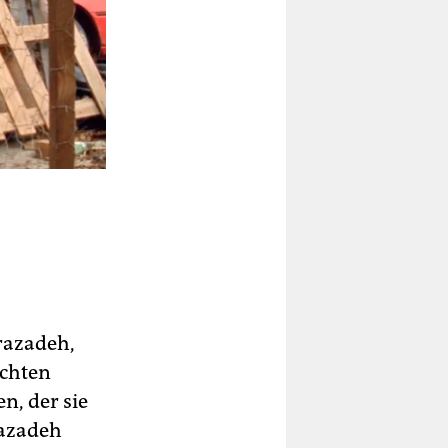
razadeh,
ichten
n, der sie
razadeh