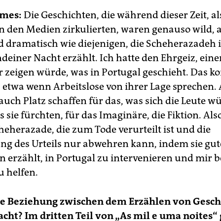
mes:
Die Geschichten, die während dieser Zeit, a
 in den Medien zirkulierten, waren genauso wild, 
d dramatisch wie diejenigen, die Scheherazadeh 
einer Nacht erzählt. Ich hatte den Ehrgeiz, eine
r zeigen würde, was in Portugal geschieht. Das k
, etwa wenn Arbeitslose von ihrer Lage sprechen.
 auch Platz schaffen für das, was sich die Leute 
s sie fürchten, für das Imaginäre, die Fiktion. Als
heherazade, die zum Tode verurteilt ist und die
ung des Urteils nur abwehren kann, indem sie gut
n erzählt, in Portugal zu intervenieren und mir 
u helfen.
ine Beziehung zwischen dem Erzählen von Gesch
cht? Im dritten Teil von „As mil e uma noites“ 