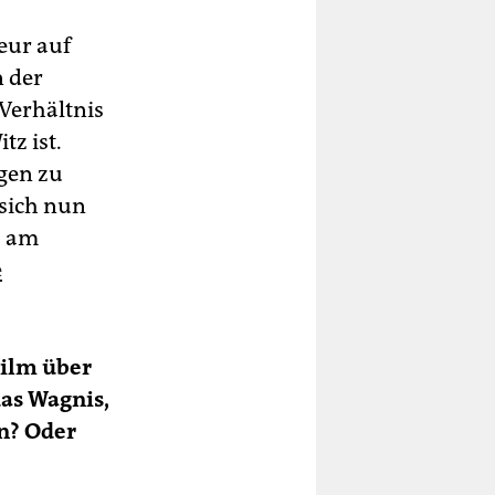
eur auf
n der
 Verhältnis
tz ist.
gen zu
 sich nun
s am
e
Film über
as Wagnis,
n? Oder