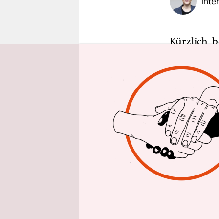
Inte
epaper login
Kürzlich, b
Gomes’ „As
schaut sic
den Folgen
Problemfil
betreten.
Stattdesse
aus Tausen
Träumen un
daraus ein
Verschmitz
exemplaris