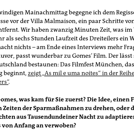
indigen Mainachmittag begegne ich dem Regiss
sse vor der Villa Malmaison, ein paar Schritte vo
entfernt. Wir haben zwanzig Minuten Zeit, was im
 als sechs Stunden Laufzeit des Dreiteilers ein Wi
acht nichts – am Ende eines Interviews mehr Fra
zuvor, passt wunderbar zu Gomes’ Film. Der lässt
utschland bestaunen: Das Filmfest München, da
g beginnt,
zeigt „As mil e uma noites“ in der Reih
rs“
.
Gomes, was kam für Sie zuerst? Die Idee, einen 
in Zeiten der Sparmaßnahmen zu drehen, oder d
ichten aus Tausendundeiner Nacht zu adaptiere
s von Anfang an verwoben?