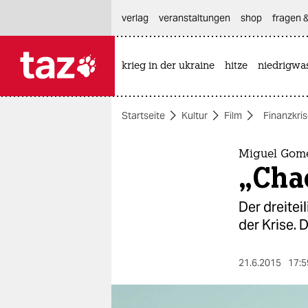
hautnavigation anspringen
hauptinhalt anspringen
footer anspringen
verlag
veranstaltungen
shop
fragen &
krieg in der ukraine
hitze
niedrigwa

taz zahl ich
taz zahl ich
Startseite
Kultur
Film
Finanzkri
themen
politik
Miguel Gome
„Chao
öko
Der dreitei
gesellschaft
der Krise. 
kultur
21.6.2015
17:5
sport