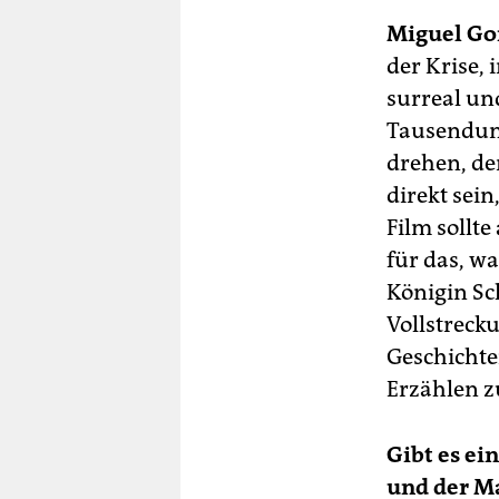
Miguel Go
der Krise,
surreal un
Tausendund
drehen, de
direkt sein
Film sollte
für das, wa
Königin Sc
Vollstreck
Geschichte
Erzählen z
Gibt es e
und der Ma