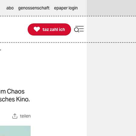
abo
genossenschaft
epaper login

taz zahl ich
taz zahl ich
“
l im Chaos
sches Kino.
teilen