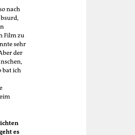
lso nach
absurd,
in
n Film zu
onnte sehr
 Aber der
wünschen,
o bat ich
e
beim
ichten
geht es