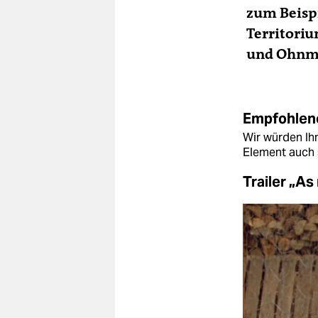
zum Beispi
Territori
und Ohnmac
Empfohlene
Wir würden Ihn
Element auch 
Trailer „As