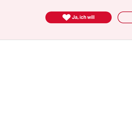
 Kino politisch zu machen, gerade weil er die Lus
, am Spinnen, am Ambivalenten nicht aus den A

Ja, ich will