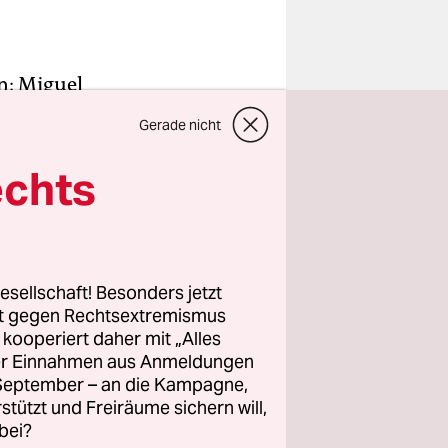
on: Miguel
riptychon
Gerade nicht
rt dabei
des
echts
e zu
e Motive
esellschaft! Besonders jetzt
rt gegen Rechtsextremismus
ngen, den
z kooperiert daher mit „Alles
d bilden
ller Einnahmen aus Anmeldungen
tigkeit und
. September – an die Kampagne,
“
rstützt und Freiräume sichern will,
bei?
lingt