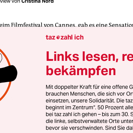
rview von
Cristina Nord
eim Filmfestival von Cannes, gab es eine Sensati
 mil e uma noites“ (“Arabian Nights“). Das Filmt
taz
zahl ich

h im Portugal der Jahre 2013 und 2014 um und spü
 der Sparmaßnahmen nach, ohne je das Terrain 
Links lesen, r
ms oder der um Realismus bemühten Sozialstudi
bekämpfen
n leihen sich der Filmemacher und sein Team viel
Mit doppelter Kraft für eine offene G
brauchen Menschen, die sich vor O
dundeiner Nacht, verbinden sie mit den Erzählu
einsetzen, unsere Solidarität. Die ta
d Zeitvertreiben der verarmten Portugiesen un
beginnt im Zentrum“. 50 Prozent a
 Geschichtengewebe, dessen Reichtum, Vielschich
bei taz zahl ich gehen – bis zum 30
theit in den Bann schlagen. „As mil e uma noites
die linke, selbstverwaltete Orte unte
bevor sie verschwinden. Sind Sie da
ch zu nennen ist keine Übertreibung, denn es ge