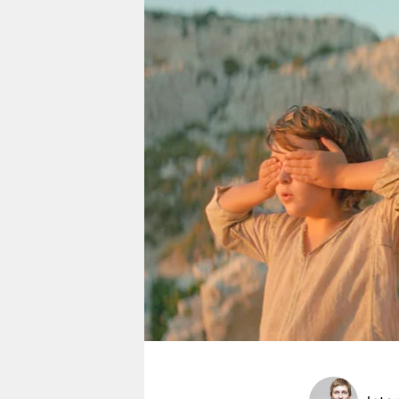
berlin
nord
wahrheit
verlag
verlag
veranstaltungen
shop
fragen & hilfe
unterstützen
abo
genossenschaft