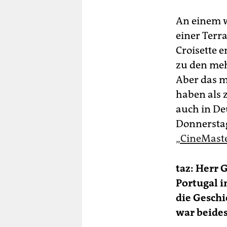
An einem w
einer Terra
Croisette 
zu den mehr
Aber das m
haben als 
auch in De
Donnersta
„CineMaste
taz: Herr 
Portugal 
die Gesch
war beide