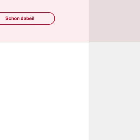
t am
ugen
Schon dabei!