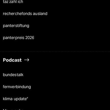
taz zahl ich
recherchefonds ausland
panterstiftung
panterpreis 2026
Podcast
bundestalk
fernverbindung
klima update°