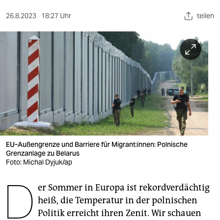
berlin
26.8.2023
18:27 Uhr
teilen
nord
wahrheit
verlag
verlag
veranstaltungen
shop
fragen & hilfe
EU-Außengrenze und Barriere für Migrant:innen: Polnische
Grenzanlage zu Belarus
unterstützen
Foto: Michal Dyjuk/ap
D
abo
er Sommer in Europa ist rekordverdächtig
heiß, die Temperatur in der polnischen
genossenschaft
Politik erreicht ihren Zenit. Wir schauen