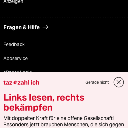
Anzeigen
Fragen & Hilfe
Feedback
Aboservice
ePaper Login
taz
zahl ich
Gerade nicht

Downloads für Abonnierende
Links lesen, rechts
bekämpfen
© 2026 taz Verlags und Vertriebs GmbH
Alle Rechte vorbehalten. Bei rechtlichen Fragen oder für Genehmigungen
Mit doppelter Kraft für eine offene Gesellschaft!
wenden Sie sich bitte an
lizenzen@taz.de
Besonders jetzt brauchen Menschen, die sich gegen