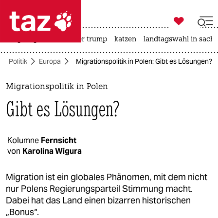

taz zahl ich
bergsteigen
usa unter trump
katzen
landtagswahl in sachs

taz zahl ich
Politik
Europa
Migrationspolitik in Polen: Gibt es Lösungen?
taz zahl ich
themen
Migrationspolitik in Polen
Gibt es Lösungen?
politik
öko
Kolumne
Fernsicht
von
Karolina Wigura
gesellschaft
kultur
Migration ist ein globales Phänomen, mit dem nicht
nur Polens Regierungsparteil Stimmung macht.
sport
Dabei hat das Land einen bizarren historischen
„Bonus“.