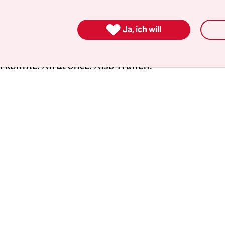
 Kind, das sich als Prinzessinnenbraut verkleide
ie eine Frau, die mit einem Motorrad auf einen 

Ja, ich will
springen und Jackie Chan ein chauvinistisches S
. Wie eine mit viel zu viel Geld und wie eine, di
 könnte. All at once. Also Tränen.