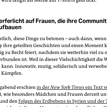
, wird längst als Meme auf T-Shirts gedruckt.
rferlicht auf Frauen, die ihre Communi
aufbauen
entlich, diese Dinge zu betonen – auch dann, wenn
ihre geteilten Geschichten und einen Moment ko
lig zu Recht feiert, nachdem sie weiterhin viel zu o
bunden ist. Weil in dieser Vielschichtigkeit die We
n kann. Innovativ, mutig, solidarisch und verwobe
n Kämpfen.
abend erschien
in der
New York Times
ein Text 
bt, wie besonders Mädchen und Frauen derzeit unt
und den
Folgen des Erdbebens in Syrien und der 