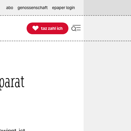
abo
genossenschaft
epaper login

taz zahl ich
taz zahl ich
parat