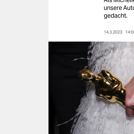
Als Michell
berlin
unsere Auto
nord
gedacht.
wahrheit
14.3.2023
14:0
verlag
verlag
veranstaltungen
shop
fragen & hilfe
unterstützen
abo
genossenschaft