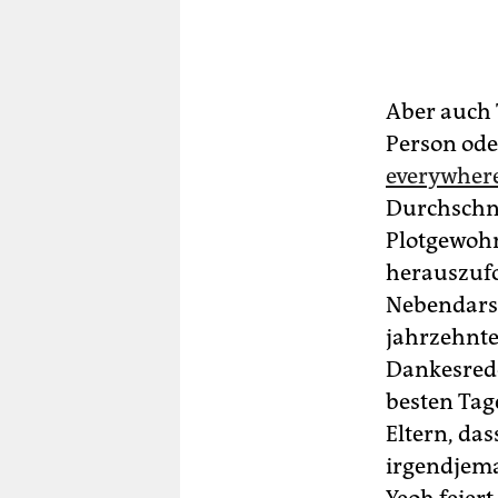
Aber auch 
Person oder
everywhere,
Durchschnit
Plotgewohn
herauszufo
Nebendarst
jahrzehnte
Dankesrede 
besten Tag
Eltern, da
irgendjema