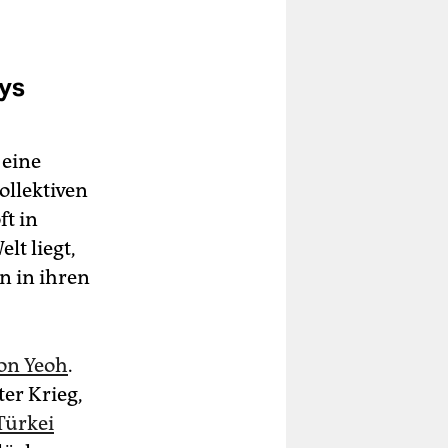
tys
 eine
llektiven
ft in
lt liegt,
n in ihren
von Yeoh
.
er Krieg,
Türkei