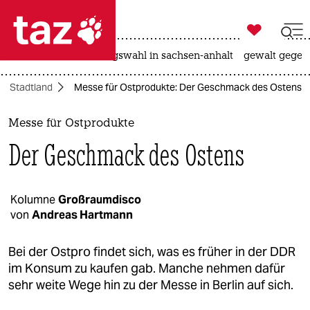

taz zahl ich
hitze
surfen
landtagswahl in sachsen-anhalt
gewalt gegen

taz zahl ich
Stadtland
Messe für Ostprodukte: Der Geschmack des Ostens
taz zahl ich
themen
Messe für Ostprodukte
Der Geschmack des Ostens
politik
öko
Kolumne
Großraumdisco
von
Andreas Hartmann
gesellschaft
kultur
Bei der Ostpro findet sich, was es früher in der DDR
im Konsum zu kaufen gab. Manche nehmen dafür
sport
sehr weite Wege hin zu der Messe in Berlin auf sich.