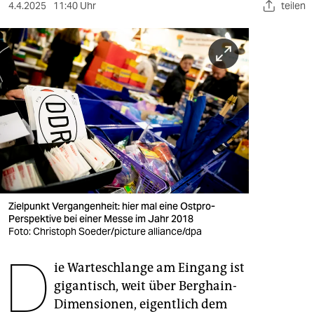
berlin
4.4.2025
11:40 Uhr
teilen
nord
wahrheit
verlag
verlag
veranstaltungen
shop
fragen & hilfe
Zielpunkt Vergangenheit: hier mal eine Ostpro-
Perspektive bei einer Messe im Jahr 2018
unterstützen
Foto: Christoph Soeder/picture alliance/dpa
D
abo
ie Warteschlange am Eingang ist
gigantisch, weit über Berghain-
genossenschaft
Dimensionen, eigentlich dem