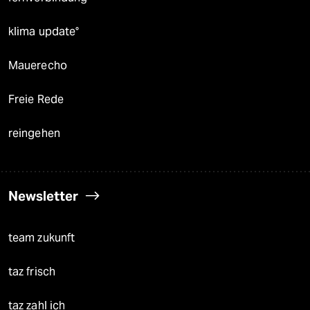
klima update°
Mauerecho
Freie Rede
reingehen
Newsletter
team zukunft
taz frisch
taz zahl ich