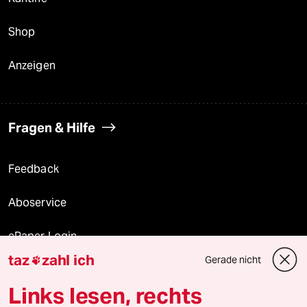
Shop
Anzeigen
Fragen & Hilfe
Feedback
Aboservice
ePaper Login
taz
zahl ich
Gerade nicht

Downloads für Abonnierende
Links lesen, rechts