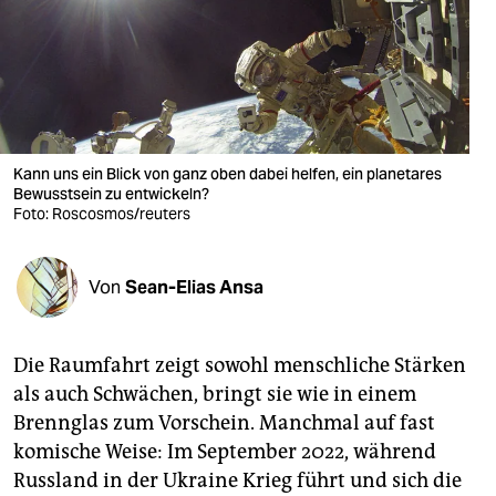
berlin
nord
wahrheit
verlag
Kann uns ein Blick von ganz oben dabei helfen, ein planetares
verlag
Bewusstsein zu entwickeln?
Foto: Roscosmos/reuters
veranstaltungen
shop
Von
Sean-Elias Ansa
fragen & hilfe
Die Raumfahrt zeigt sowohl menschliche Stärken
unterstützen
als auch Schwächen, bringt sie wie in einem
abo
Brennglas zum Vorschein. Manchmal auf fast
komische Weise: Im September 2022, während
genossenschaft
Russland in der Ukraine Krieg führt und sich die