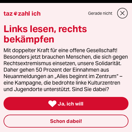
ePaper Login
taz
zahl ich
Gerade nicht

Downloads für Abonnierende
Links lesen, rechts
bekämpfen
Mit doppelter Kraft für eine offene Gesellschaft!
© 2026 taz Verlags und Vertriebs GmbH
Alle Rechte vorbehalten. Bei rechtlichen Fragen oder für Genehmigungen
Besonders jetzt brauchen Menschen, die sich gegen
wenden Sie sich bitte an
lizenzen@taz.de
Rechtsextremismus einsetzen, unsere Solidarität.
Daher gehen 50 Prozent der Einnahmen aus
Neuanmeldungen an „Alles beginnt im Zentrum“ –
Feedback
Redaktionsstatut
Kommune-Richtlinien
KI-
eine Kampagne, die bedrohte linke Kulturzentren
und Jugendorte unterstützt. Sind Sie dabei?
Leitlinie
Informant
Datenschutz
Impressum
AGB

Ja, ich will
Seitenwende
Einwilligungen widerrufen (Ads)
Schon dabei!