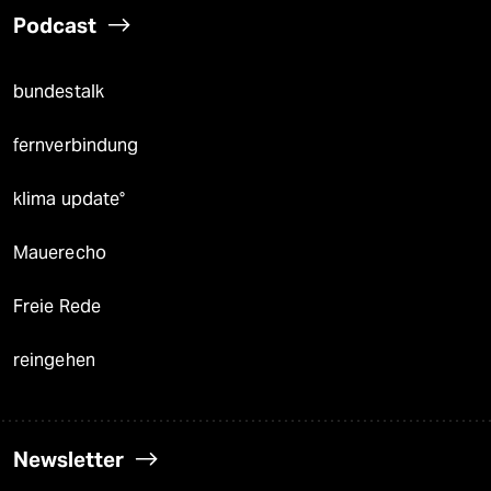
Podcast
bundestalk
fernverbindung
klima update°
Mauerecho
Freie Rede
reingehen
Newsletter