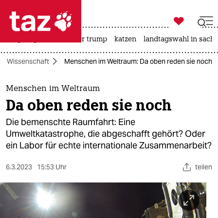

taz zahl ich
bergsteigen
usa unter trump
katzen
landtagswahl in sachs

taz zahl ich
Wissenschaft
Menschen im Weltraum: Da oben reden sie noch
taz zahl ich
themen
Menschen im Weltraum
Da oben reden sie noch
politik
Die bemenschte Raumfahrt: Eine
öko
Umweltkatastrophe, die abgeschafft gehört? Oder
ein Labor für echte internationale Zusammenarbeit?
gesellschaft
6.3.2023
15:53 Uhr
teilen
kultur
sport