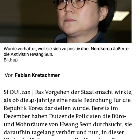
berlin
nord
wahrheit
verlag
Wurde verhaftet, weil sie sich zu positiv über Nordkorea äußerte:
verlag
die Aktivistin Hwang Sun.
Bild: ap
veranstaltungen
Von
Fabian Kretschmer
shop
fragen & hilfe
SEOUL
taz
| Das Vorgehen der Staatsmacht wirkte,
als ob die 41-Jährige eine reale Bedrohung für die
unterstützen
Republik Korea darstellen würde: Bereits im
abo
Dezember haben Dutzende Polizisten die Büro-
und Wohnräume von Hwang Seon durchsucht, sie
genossenschaft
daraufhin tagelang verhört und nun, in dieser