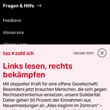
Fragen & Hilfe
Feedback
Aboservice
ePaper Login
taz
zahl ich
Gerade nicht

Downloads für Abonnierende
Links lesen, rechts
bekämpfen
© 2026 taz Verlags und Vertriebs GmbH
Alle Rechte vorbehalten. Bei rechtlichen Fragen oder für Genehmigungen
Mit doppelter Kraft für eine offene Gesellschaft!
wenden Sie sich bitte an
lizenzen@taz.de
Besonders jetzt brauchen Menschen, die sich gegen
Rechtsextremismus einsetzen, unsere Solidarität.
Daher gehen 50 Prozent der Einnahmen aus
Feedback
Redaktionsstatut
Kommune-Richtlinien
KI-
Neuanmeldungen an „Alles beginnt im Zentrum“ –