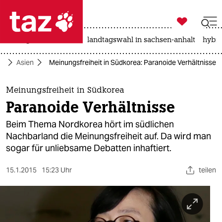

taz zahl ich
niedrigwasser
rente
landtagswahl in sachsen-anhalt
hybri

taz zahl ich
ik
Asien
Meinungsfreiheit in Südkorea: Paranoide Verhältnisse
taz zahl ich
themen
Meinungsfreiheit in Südkorea
Paranoide Verhältnisse
politik
Beim Thema Nordkorea hört im südlichen
öko
Nachbarland die Meinungsfreiheit auf. Da wird man
sogar für unliebsame Debatten inhaftiert.
gesellschaft
15.1.2015
15:23 Uhr
teilen
kultur
sport