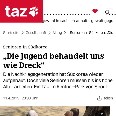

taz zahl ich
hitze
surfen
landtagswahl in sachsen-anhalt
gewalt gegen

taz zahl ich
Startseite
Gesellschaft
Alltag
Senioren in Südkorea: „Die 
taz zahl ich
themen
Senioren in Südkorea
„Die Jugend behandelt uns
politik
wie Dreck“
öko
Die Nachkriegsgeneration hat Südkorea wieder
aufgebaut. Doch viele Senioren müssen bis ins hohe
gesellschaft
Alter arbeiten. Ein Tag im Rentner-Park von Seoul.
kultur
11.4.2015
20:03 Uhr
teilen
sport