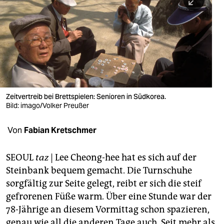
berlin
nord
wahrheit
verlag
verlag
Zeitvertreib bei Brettspielen: Senioren in Südkorea.
Bild: imago/Volker Preußer
veranstaltungen
shop
Von
Fabian Kretschmer
fragen & hilfe
SEOUL
taz
| Lee Cheong-hee hat es sich auf der
unterstützen
Steinbank bequem gemacht. Die Turnschuhe
sorgfältig zur Seite gelegt, reibt er sich die steif
abo
gefrorenen Füße warm. Über eine Stunde war der
genossenschaft
78-Jährige an diesem Vormittag schon spazieren,
genau wie all die anderen Tage auch. Seit mehr als