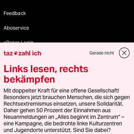
Feedback
Aboservice
ePaper Login
taz
zahl ich
Gerade nicht

Downloads für Abonnierende
Links lesen, rechts
bekämpfen
© 2026 taz Verlags und Vertriebs GmbH
Mit doppelter Kraft für eine offene Gesellschaft!
Alle Rechte vorbehalten. Bei rechtlichen Fragen oder für Genehmigungen
wenden Sie sich bitte an
lizenzen@taz.de
Besonders jetzt brauchen Menschen, die sich gegen
Rechtsextremismus einsetzen, unsere Solidarität.
Daher gehen 50 Prozent der Einnahmen aus
Feedback
Redaktionsstatut
Kommune-Richtlinien
KI-
Neuanmeldungen an „Alles beginnt im Zentrum“ –
eine Kampagne, die bedrohte linke Kulturzentren
Leitlinie
Informant
Datenschutz
Impressum
AGB
und Jugendorte unterstützt. Sind Sie dabei?