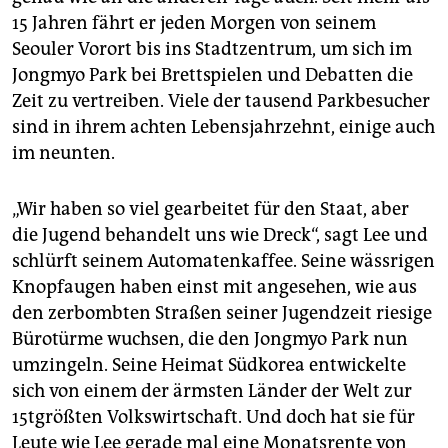
epaper login
15 Jahren fährt er jeden Morgen von seinem
Seouler Vorort bis ins Stadtzentrum, um sich im
Jongmyo Park bei Brettspielen und Debatten die
Zeit zu vertreiben. Viele der tausend Parkbesucher
sind in ihrem achten Lebensjahrzehnt, einige auch
im neunten.
„Wir haben so viel gearbeitet für den Staat, aber
die Jugend behandelt uns wie Dreck“, sagt Lee und
schlürft seinem Automatenkaffee. Seine wässrigen
Knopfaugen haben einst mit angesehen, wie aus
den zerbombten Straßen seiner Jugendzeit riesige
Bürotürme wuchsen, die den Jongmyo Park nun
umzingeln. Seine Heimat Südkorea entwickelte
sich von einem der ärmsten Länder der Welt zur
15tgrößten Volkswirtschaft. Und doch hat sie für
Leute wie Lee gerade mal eine Monatsrente von