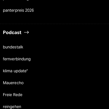
panterpreis 2026
Podcast
bundestalk
fernverbindung
klima update°
Mauerecho
Freie Rede
reingehen