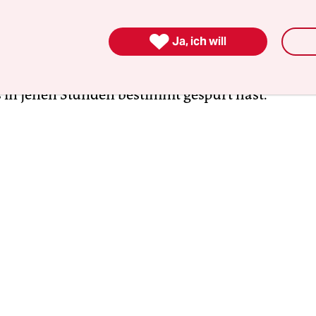
ucken meines Fingers dich zum Vibrieren brachte.
über die vielen Missgeschicke, die uns anfangs p

Ja, ich will
mals eigentlich je daran gezweifelt, ob wir zuein
den? Ich schon. Das sage ich dir nun zum ersten
 in jenen Stunden bestimmt gespürt hast.