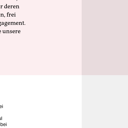
ür deren
n, frei
ngagement.
e unsere
ei
ul
 bei