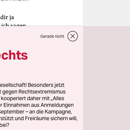
dir ja
 ich sagen,
eues
Gerade nicht
nug, und
echts
utter
itab von
slich,
hnell,
plerin:
esellschaft! Besonders jetzt
rt gegen Rechtsextremismus
st das her.
z kooperiert daher mit „Alles
ller Einnahmen aus Anmeldungen
ie
. September – an die Kampagne,
rstützt und Freiräume sichern will,
Körper
bei?
is ein