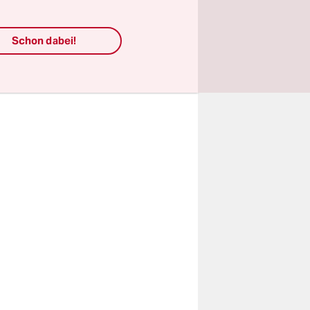
 Jetzt
assierten.
Schon dabei!
ander
 Mal, auch