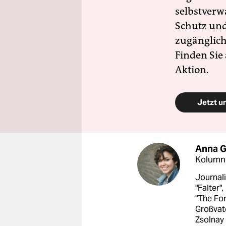
selbstverw
Schutz und 
zugänglich
Finden Sie
Aktion.
Jetzt u
Anna G
Kolumni
Journali
"Falter"
"The Fo
Großvate
Zsolnay 