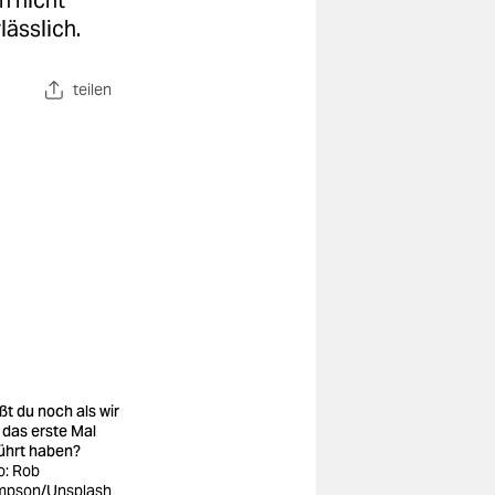
h nicht
lässlich.
teilen
ßt du noch als wir
 das erste Mal
ührt haben?
o: Rob
pson/Unsplash