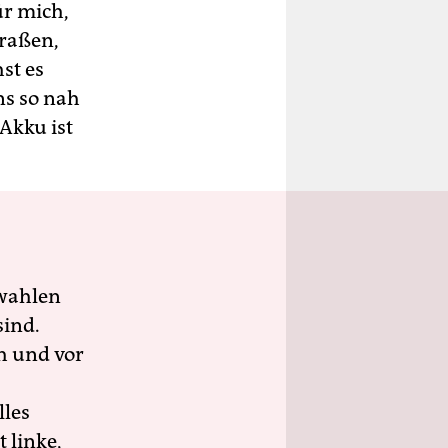
ür mich,
traßen,
st es
ns so nah
Akku ist
wahlen
sind.
h und vor
lles
 linke,