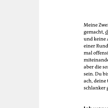
Meine Zwei
gemacht,
d
und keine 
einer Rund
mal offens
miteinander
aber die s
sein. Du b
ach, deine
schlanker 