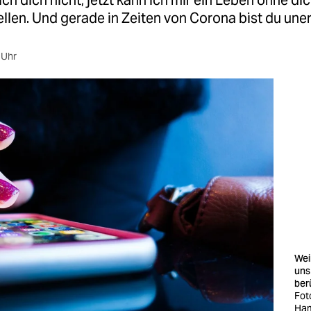
 ich dich nicht, jetzt kann ich mir ein Leben ohne dic
llen. Und gerade in Zeiten von Corona bist du uner
 Uhr
Wei
uns
ber
Fot
Ham