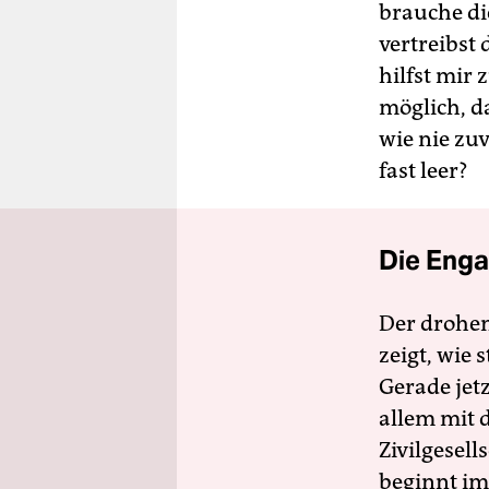
brauche di
vertreibst
hilfst mir 
möglich, d
wie nie zu
fast leer?
Die Enga
Der drohe
zeigt, wie
Gerade jet
allem mit d
Zivilgesell
beginnt im