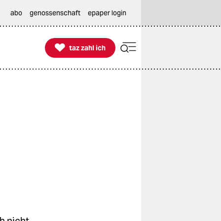
abo
genossenschaft
epaper login

taz zahl ich
taz zahl ich