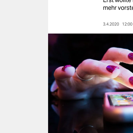
Erst wollte
berlin
mehr vorste
nord
3.4.2020
12:00
wahrheit
verlag
verlag
veranstaltungen
shop
fragen & hilfe
unterstützen
abo
genossenschaft