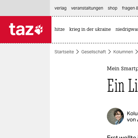
hautnavigation anspringen
hauptinhalt anspringen
footer anspringen
verlag
veranstaltungen
shop
fragen &
hitze
krieg in der ukraine
niedrigwa

taz zahl ich
taz zahl ich
Startseite
Gesellschaft
Kolumnen
themen
politik
Mein Smart
Ein L
öko
gesellschaft
kultur
Kol
von
sport