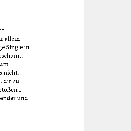
ht
r allein
e Single in
erschämt,
, um
s nicht,
t dir zu
estoßen …
nzender und