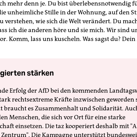
ch mehr denn je. Du bist überlebensnotwendig f
 die unheimliche Stille in der Wohnung, auf den S
zu verstehen, wie sich die Welt verändert. Du mach
ass ich die anderen höre und sie mich. Wir sind u
vor. Komm, lass uns kuscheln. Was sagst du? Dein 
gierten stärken
nde Erfolg der AfD bei den kommenden Landtags
 stark rechtsextreme Kräfte inzwischen geworden 
zt braucht es Zusammenhalt und Solidarität. Auc
en Menschen, die sich vor Ort für eine starke
schaft einsetzen. Die taz kooperiert deshalb mit "A
 Zentrum". Die Kampagne unterstützt bundesweit