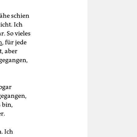
ähe schien
icht. Ich
. So vieles
n
, für jede
t, aber
 gegangen,
ogar
gegangen,
 bin,
r.
. Ich