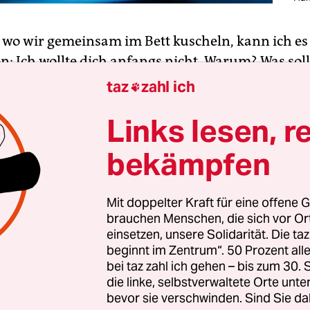
, wo wir gemeinsam im Bett kuscheln, kann ich es 
n: Ich wollte dich anfangs nicht. Warum? Was soll
war jung und verunsichert, begann gerade ein n
taz
zahl ich

 einer neuen Stadt. Das war schon aufregend ge
Links lesen, r
noch dich? Das schien mir zu viel. Doch meine M
 mich, dir eine Chance zu geben. In der Ferne, we
bekämpfen
, seist du bestimmt gut für mich, sagte sie. Verläs
, liebevoll. Das Vertrauen zueinander komme sc
sie, und klang dabei wie eine moderne Heiratskup
Mit doppelter Kraft für eine offene G
brauchen Menschen, die sich vor O
nne man sich immer, fügte sie hinzu. Acht Jahre i
einsetzen, unsere Solidarität. Die ta
beginnt im Zentrum“. 50 Prozent a
och, als wir einander das erste Mal berührten? D
bei taz zahl ich gehen – bis zum 30
die linke, selbstverwaltete Orte unte
en waren aufregend, es dauerte, bis wir unsere 
bevor sie verschwinden. Sind Sie da
nt hatten, bis jede Bewegung die richtige war, b