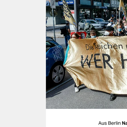
berlin
nord
wahrheit
verlag
verlag
veranstaltungen
shop
fragen & hilfe
unterstützen
abo
genossenschaft
Aus Berlin
Na