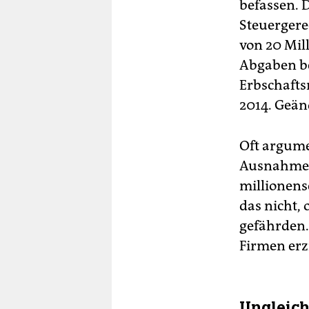
befassen.
Steuergere
von 20 Mil
Abgaben be
Erbschaftsr
2014. Geänd
Oft argumen
Ausnahmen 
millionens
das nicht,
gefährden.
Firmen erz
Ungleich