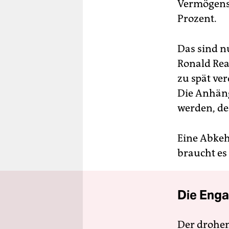
Vermögensw
Prozent.
Das sind n
Ronald Rea
zu spät ve
Die An­hän­
werden, des
Eine Abkeh
braucht es 
Die Enga
Der drohe