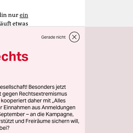
lin nur
ein
 läuft etwas
u haben und
Gerade nicht
bschaften,
echts
esellschaft! Besonders jetzt
rt gegen Rechtsextremismus
z kooperiert daher mit „Alles
ller Einnahmen aus Anmeldungen
. September – an die Kampagne,
rstützt und Freiräume sichern will,
bei?