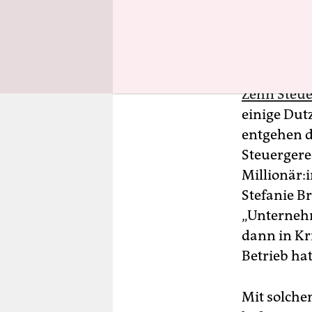
Zehn Steue
einige Dutz
entgehen d
Steuergere
Millionär:
Stefanie Br
„Unterneh
dann in Kr
Betrieb ha
Mit solche