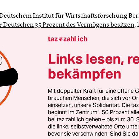
Deutschem Institut für Wirtschaftsforschung Ber
r Deutschen 35 Prozent des Vermögens besitzen
,
 scheinen nun selbst Mil­lio­nä­r:in­nen erkannt z
taz
zahl ich

ndlich richtig besteuert zu werden. Vermögen, Er
saktionen, nichts soll ausgelassen werden.
Links lesen, r
bekämpfen
Mit doppelter Kraft für eine offene G
brauchen Menschen, die sich vor O
einsetzen, unsere Solidarität. Die ta
beginnt im Zentrum“. 50 Prozent a
bei taz zahl ich gehen – bis zum 30
die linke, selbstverwaltete Orte unte
bevor sie verschwinden. Sind Sie da