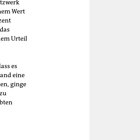
etzwerk
inem Wert
zent
 das
nem Urteil
dass es
mand eine
en, ginge
 zu
rbten