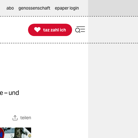
abo
genossenschaft
epaper login

taz zahl ich
taz zahl ich
e – und
teilen