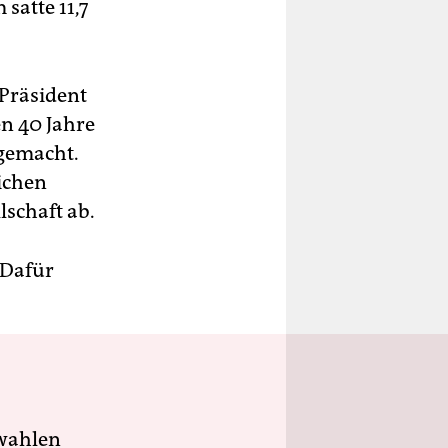
satte 11,7
-Präsident
en 40 Jahre
 gemacht.
eichen
lschaft ab.
 Dafür
wahlen