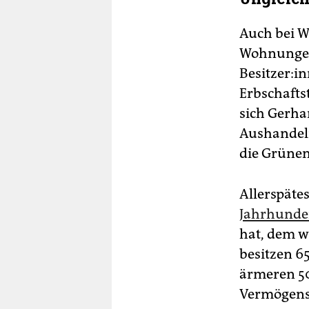
Auch bei W
Wohnungen 
Besitzer:in
Erbschafts
sich Gerha
Aushandeln
die Grünen
Allerspäte
Jahrhunde
hat, dem w
besitzen 6
ärmeren 50
Vermögensv