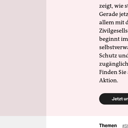
zeigt, wie
Gerade jet
allem mit d
Zivilgesell
beginnt im
selbstverw
Schutz und 
zugänglich
Finden Sie
Aktion.
Jetzt u
Themen
#S