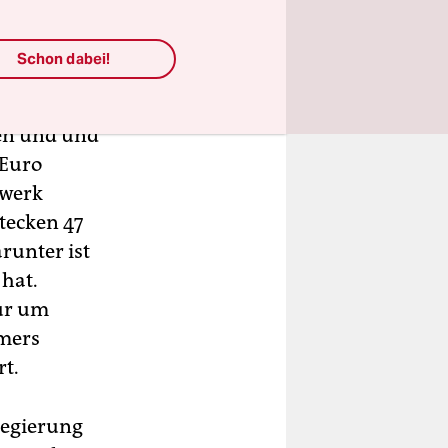
Schon dabei!
en und und
 Euro
zwerk
tecken 47
runter ist
 hat.
ur um
emers
rt.
regierung