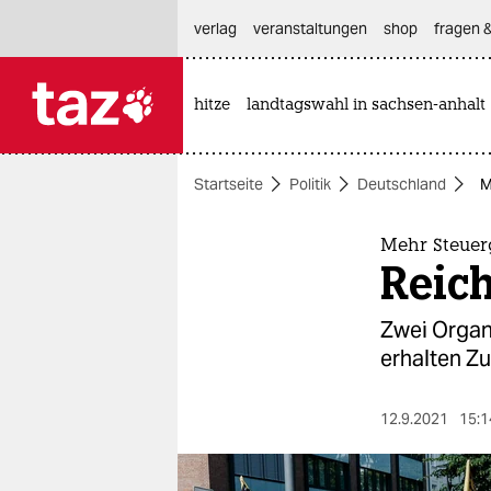
hautnavigation anspringen
hauptinhalt anspringen
footer anspringen
verlag
veranstaltungen
shop
fragen &
hitze
landtagswahl in sachsen-anhalt

taz zahl ich
taz zahl ich
Startseite
Politik
Deutschland
M
themen
politik
Mehr Steuer
Reic
öko
Zwei Organ
gesellschaft
erhalten Zu
kultur
12.9.2021
15:1
sport