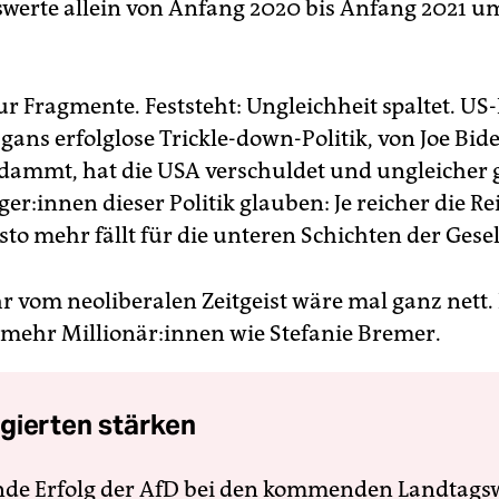
erte allein von Anfang 2020 bis Anfang 2021 um 
ur Fragmente. Feststeht: Ungleichheit spaltet. US
gans erfolglose Trickle-down-Politik, von Joe Bid
rdammt, hat die USA verschuldet und ungleicher
ge­r:in­nen dieser Politik glauben: Je reicher die R
to mehr fällt für die unteren Schichten der Gesel
r vom neoliberalen Zeitgeist wäre mal ganz nett.
mehr Mil­lio­nä­r:in­nen wie Stefanie Bremer.
gierten stärken
nde Erfolg der AfD bei den kommenden Landtags