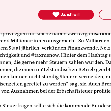

Ja, ich will
rprivilegien für Reiche
haben zwei Organisation
end Mil­lio­nä­r:in­nen ausgemacht. 80 Milliarden
em Staat jährlich, verkünden Finanzwende, Net
chtigkeit und #taxmenow. Hinter dem Hashtag s
innen, die gerne mehr Steuern zahlen würden. Da
emer, die einen mittelständischen Betrieb geerbt
men können nicht ständig Steuern vermeiden, n
isenzeiten gerettet zu werden“, sagt sie. Auch Br
t von Ausnahmen bei der Erbschaftsteuer profitie
n Steuerfragen sollte sich die kommende Bundes