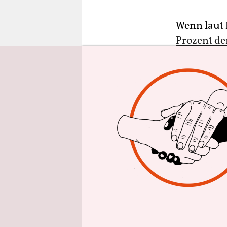
epaper login
Wenn laut 
Prozent de
falsch. Das
fordern, e
Finanztran