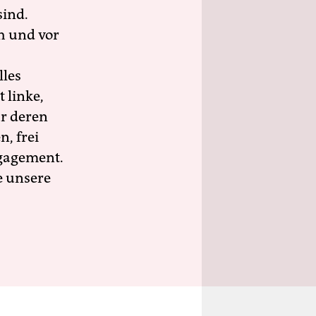
sind.
h und vor
lles
 linke,
ür deren
n, frei
ngagement.
e unsere