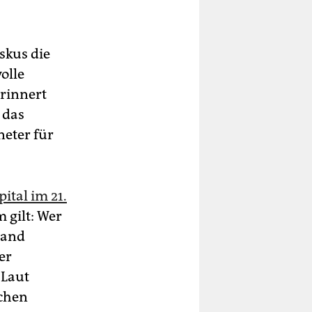
skus die
olle
erinnert
 das
eter für
ital im 21.
 gilt: Wer
land
er
 Laut
schen