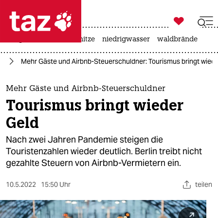

taz zahl ich
krieg in der ukraine
hitze
niedrigwasser
waldbrände

taz zahl ich
in
Mehr Gäste und Airbnb-Steuerschuldner: Tourismus bringt wiede
taz zahl ich
themen
Mehr Gäste und Airbnb-Steuerschuldner
Tourismus bringt wieder
politik
Geld
öko
Nach zwei Jahren Pandemie steigen die
Touristenzahlen wieder deutlich. Berlin treibt nicht
gesellschaft
gezahlte Steuern von Airbnb-Vermietern ein.
kultur
10.5.2022
15:50 Uhr
teilen
sport