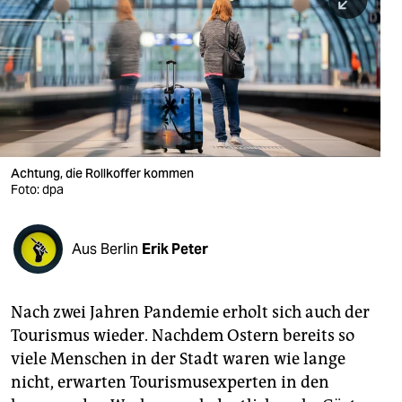
berlin
nord
wahrheit
verlag
verlag
Achtung, die Rollkoffer kommen
Foto: dpa
veranstaltungen
shop
Aus Berlin
Erik Peter
fragen & hilfe
unterstützen
Nach zwei Jahren Pandemie erholt sich auch der
Tourismus wieder. Nachdem Ostern bereits so
abo
viele Menschen in der Stadt waren wie lange
genossenschaft
nicht, erwarten Tourismusexperten in den