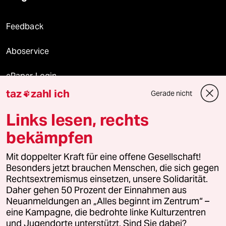
Feedback
Aboservice
ePaper Login
taz
zahl ich
Gerade nicht

Downloads für Abonnierende
Links lesen, rechts
bekämpfen
© 2026 taz Verlags und Vertriebs GmbH
Alle Rechte vorbehalten. Bei rechtlichen Fragen oder für Genehmigungen
Mit doppelter Kraft für eine offene Gesellschaft!
wenden Sie sich bitte an
lizenzen@taz.de
Besonders jetzt brauchen Menschen, die sich gegen
Rechtsextremismus einsetzen, unsere Solidarität.
Daher gehen 50 Prozent der Einnahmen aus
Feedback
Redaktionsstatut
Kommune-Richtlinien
KI-
Neuanmeldungen an „Alles beginnt im Zentrum“ –
eine Kampagne, die bedrohte linke Kulturzentren
Leitlinie
Informant
Datenschutz
Impressum
AGB
und Jugendorte unterstützt. Sind Sie dabei?