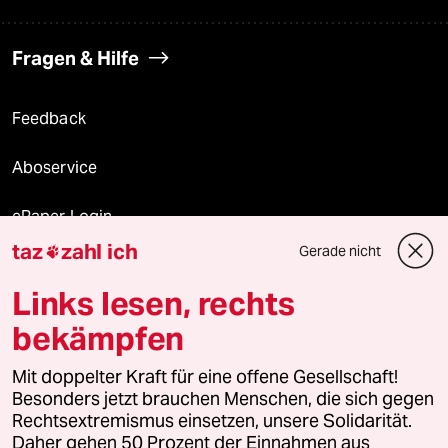
Fragen & Hilfe
Feedback
Aboservice
ePaper Login
taz
zahl ich
Gerade nicht

Downloads für Abonnierende
Links lesen, rechts
bekämpfen
© 2026 taz Verlags und Vertriebs GmbH
Mit doppelter Kraft für eine offene Gesellschaft!
Alle Rechte vorbehalten. Bei rechtlichen Fragen oder für Genehmigungen
wenden Sie sich bitte an
lizenzen@taz.de
Besonders jetzt brauchen Menschen, die sich gegen
Rechtsextremismus einsetzen, unsere Solidarität.
Daher gehen 50 Prozent der Einnahmen aus