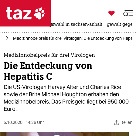

taz zahl ich
hitze
surfen
landtagswahl in sachsen-anhalt
gewalt gegen

taz zahl ich
it
Medizinnobelpreis für drei Virologen: Die Entdeckung von Hepati
taz zahl ich
themen
Medizinnobelpreis für drei Virologen
Die Entdeckung von
politik
Hepatitis C
öko
Die US-Virologen Harvey Alter und Charles Rice
sowie der Brite Michael Houghton erhalten den
gesellschaft
Medizinnobelpreis. Das Preisgeld liegt bei 950.000
Euro.
kultur
sport
5.10.2020
14:26 Uhr
teilen