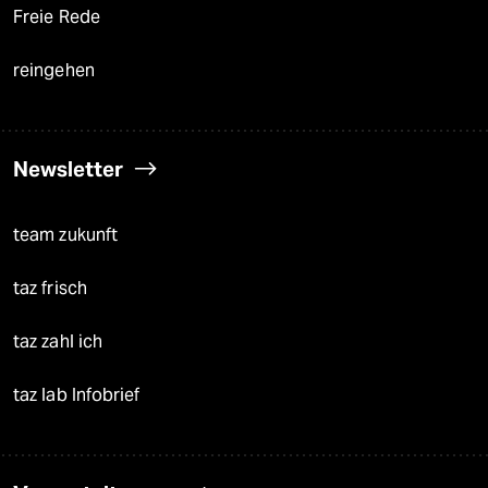
Freie Rede
reingehen
Newsletter
team zukunft
taz frisch
taz zahl ich
taz lab Infobrief