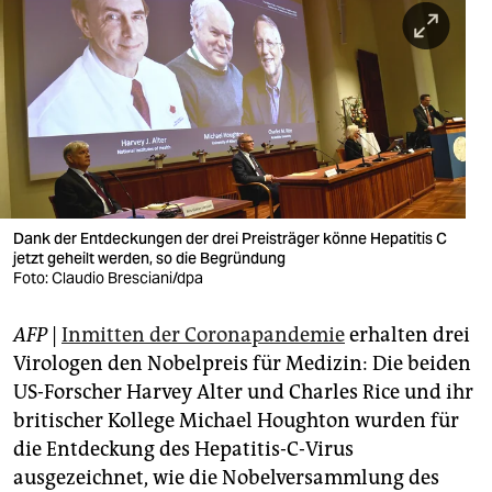
berlin
nord
wahrheit
verlag
verlag
veranstaltungen
Dank der Entdeckungen der drei Preisträger könne Hepatitis C
jetzt geheilt werden, so die Begründung
shop
Foto: Claudio Bresciani/dpa
fragen & hilfe
AFP
|
Inmitten der Coronapandemie
erhalten drei
Virologen den Nobelpreis für Medizin: Die beiden
unterstützen
US-Forscher Harvey Alter und Charles Rice und ihr
abo
britischer Kollege Michael Houghton wurden für
die Entdeckung des Hepatitis-C-Virus
genossenschaft
ausgezeichnet, wie die Nobelversammlung des